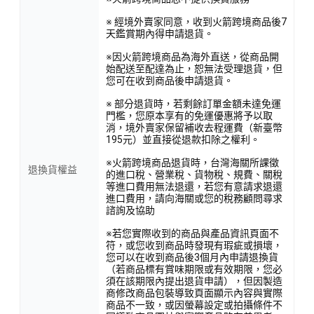
※ 經境外賣家同意，收到火箭跨境商品後7
天鑑賞期內得申請退貨。
※因火箭跨境商品為海外直送，從商品開
始配送至配達為止，恕無法受理退貨，但
您可在收到商品後申請退貨。
※ 部分退貨時，若剩餘訂單金額未達免運
門檻，您原本享有的免運優惠將予以取
消，境外賣家保留補收去程運費（新臺幣
195元）並直接從退款扣除之權利。
※火箭跨境商品退貨時，台灣海關所課徵
退換貨權益
的進口稅、營業稅、貨物稅、規費、關稅
等進口費用無法退還，若您有意請求退還
進口費用，請向海關或您的稅務顧問尋求
諮詢及協助
※若您實際收到的商品與產品資訊頁面不
符，或您收到商品時發現有瑕疵或損壞，
您可以在收到商品後3個月內申請退換貨
（若商品標有賞味期限或有效期限，您必
須在該期限內提出退貨申請），但因製造
商修改商品包裝導致頁面顯示內容與實際
商品不一致，或因螢幕設定或拍攝條件不