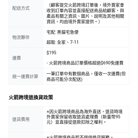
（顧客提交火箭跨境訂單後，境外賣家會
配送方式
收到訂單內容並直接配送商品給顧客，與
產品有關之資訊、圖片、說明及其他相關
資訊，均由境外賣家提供。）
宅配: 黑貓宅急便
物流夥伴
超取: 全家、7-11
$195
運費
- 火箭跨境商品訂單價格超過$690免運費
一筆訂單中有數個商品，僅收一次運費(但
統一運費計算
商品可能分次配送)
火箭跨境退換貨政策
※因火箭跨境商品為海外直送，退貨時境
外賣家保留收取退貨處理費（新臺幣95
退貨費用
元）並直接從退款扣除之權利。
※火箭跨境商品恕不提供換貨服務。