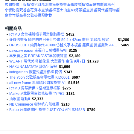
玄關掛畫
上板植物
招財風水畫
無框掛畫
海報裝飾
植物海報
布畫
綠松石
小發財樹
梵谷杏花
浮水畫
油畫框
富士山畫
a3海報
壁畫
掛畫
現代畫
寵物畫
龜背竹
帆布畫
北歐掛畫
發財樹
相關商品
•
RYMD 女性裸體橘子圖案樹脂畫框
$452
•
菠蘿選畫所 陽光的白日夢III 掛畫 59.4 x 42cm 畫框 北歐風 居家裝飾
$1,280
•
OPUS LOFT 純真年代 40X80仿舊文字木板畫 無框畫 掛畫擺飾 A48033-2 SLEEP
$465
•
pawpaw paper 幸福向日葵插畫海報
$125
•
早安晨之美 BREAKFAST早餐裝飾畫
$2,180
•
WE ART 現代美術 抽象畫 大型畫作 金俊 9月7日
$1,728
•
HAKUNA MATATA 藝術字海報
$1,696
•
kategarden 掀蓋式壁掛相框 情侶
$347
•
The Yoon 北歐帆布金屬框畫 KID0001
$697
•
all new frame 黑膠唱片圖案掛畫 A1
$1,516
•
RYMD 馬蒂斯伊卡洛斯邊緣框架
$275
•
Market A北歐黑白線條版畫 TYPE1
$181
•
抽象畫 躍動II
$2,333
•
NB Commerce 樹林帆布無框畫
$210
•
Boluo 菠蘿選畫所 掛畫 JUST YOU APLS3458B
$780