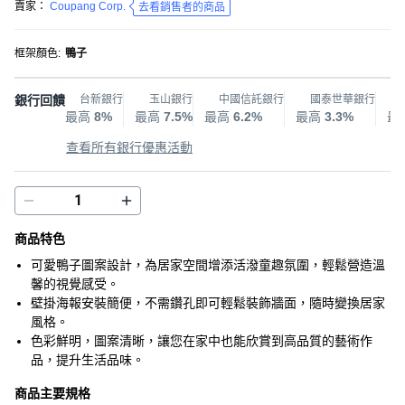
賣家：
Coupang Corp.
去看銷售者的商品
框架顏色
:
鴨子
銀行回饋
台新銀行
玉山銀行
中國信託銀行
國泰世華銀行
最高
8%
最高
7.5%
最高
6.2%
最高
3.3%
最
查看所有銀行優惠活動
商品特色
可愛鴨子圖案設計，為居家空間增添活潑童趣氛圍，輕鬆營造溫
馨的視覺感受。
壁掛海報安裝簡便，不需鑽孔即可輕鬆裝飾牆面，隨時變換居家
風格。
色彩鮮明，圖案清晰，讓您在家中也能欣賞到高品質的藝術作
品，提升生活品味。
商品主要規格