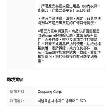
．所購產品為個人衛生用品（如內衣褲、
刮鬍刀、穿戴式美甲等）且已拆封；
．依照台灣法律、法規、裁定、命令或法
院判決不適用鑑賞期的任何其他情況。
※若您有意申請退貨，商品必須回復至您
收到商品時的原始狀態，並確保所有部
件、內外包裝、贈品及附加文件的完整
性。若商品或贈品已拆封使用、貼紙或標
籤脫落、吊牌拆除、或有任何部件、包
裝、贈品或附加文件遺失、故障、受到污
損等情況，您的退貨權益有可能受到影
響。
跨境賣家
廠商名稱
Coupang Corp.
註冊地址
서울특별시 송파구 송파대로 570