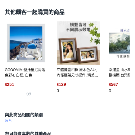
其他顧客一起購買的商品
GGOOMIM 聖托里尼角落
立體擺臺相框 原木色A4寸
幸運星 山水風水
色彩4, 白框, 白色
內徑框架尺寸擺件, 精美高
擋樑壓 台灣發貨,
端相框 胡桃色 擺臺,7寸可
100*50cm材
251
129
567
$
$
$
裝 12.5*17.5 +卡紙+橫, 胡
可直接黏, 無框
0
0
桃色
(
9
)
與此商品相關的類別
照片
您可能會喜歡的其他產品