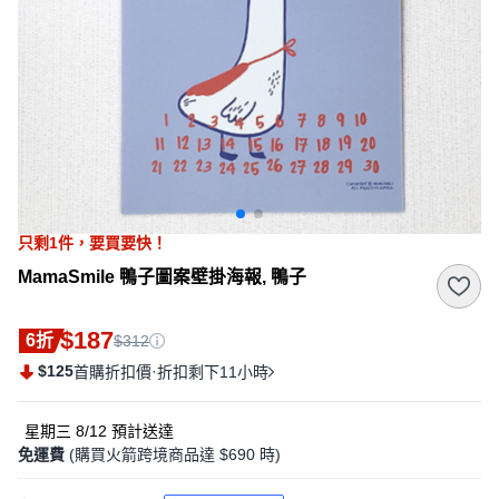
只剩
1
件，
要買要快！
MamaSmile 鴨子圖案壁掛海報, 鴨子
$187
6折
$312
$125
·
首購折扣價
折扣剩下11小時
星期三 8/12
預計送達
免運費
(購買火箭跨境商品達 $690 時)