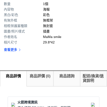
數量
1個
內容物
海報
黑白/彩色
彩色
有無外框
無框架
相框保護蓋種類
無封套
圖畫/照片樣式
插畫
作者姓名
MaMa smile
相片尺寸
29.8*42
查看更多
商品詳情
商品評價
(
0
)
商品諮詢
配送/換貨/退
貨說明
火箭跨境資訊