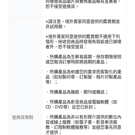
同導致商品圖片與實際產品略有差異者，
恕不接受退換貨。
※請注意，境外賣家同意提供的鑑賞期並
非試用期。
※境外賣家同意提供的鑑賞期不適用下列
情形，除收到商品時發現有瑕疵或已損壞
者外，恕不接受退貨：
．所購產品為生鮮易腐類、保存期限很短
或您取消訂單時即將過期的產品；
．所購產品為依據您的要求而客製化的產
品（如刻製印章、訂製服、相片印製產品
等）；
．所購產品為報紙、期刊或雜誌；
．所購產品為影音商品或電腦軟體（如
CD、DVD等）且您已拆封；
．所購產品為非以有形媒介提供的數位內
退換貨限制
容或線上服務（如電子書、影音串流服
務、訂閱制軟體服務等）並經您事先同意
才提供；