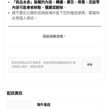
「商品本身」無關的內容、轉讓、廣告、辱罵、洗版等
內容可能會被移動、隱藏或刪除
。
請不要在公開的咨詢板塊中留下您的電話號碼、郵箱地
址等個人資訊。
目前尚無咨詢。
如您發現商品有不實廣告、侵害智慧財產權或其他不適
檢舉
合銷售之情形，請提出檢舉
配送資訊
海外直送