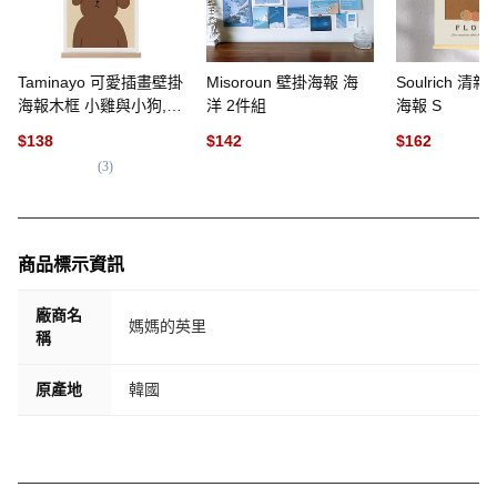
Taminayo 可愛插畫壁掛
Misoroun 壁掛海報 海
Soulrich 
海報木框 小雞與小狗,
洋 2件組
海報 S
單一顏色
$
138
$
142
$
162
(
3
)
商品標示資訊
廠商名
媽媽的英里
稱
原產地
韓國