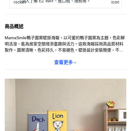
深入了解 EZ WAY、進口稅、限制等。
商品概述
MamaSmile鴨子圖案壁掛海報，以可愛的鴨子圖案為主題，色彩鮮
明活潑，能為居家空間增添童趣與活力。這款海報採用高品質材料
製作，圖案清晰，色彩持久，不易褪色。壁掛設計安裝簡便，不需
鑽孔即可輕鬆裝飾牆面，隨時變換居家風格。無論是兒童房、客廳
或臥室，都能成為吸睛的焦點，營造溫馨舒適的氛圍。讓您在家中
查看更多
也能欣賞到高品質的藝術作品，提升生活品味。