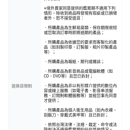
※境外賣家同意提供的鑑賞期不適用下列
情形，除收到商品時發現有瑕疵或已損壞
者外，恕不接受退貨：
．所購產品為生鮮易腐類、保存期限很短
或您取消訂單時即將過期的產品；
．所購產品為依據您的要求而客製化的產
品（如刻製印章、訂製服、相片印製產品
等）；
．所購產品為報紙、期刊或雜誌；
．所購產品為影音商品或電腦軟體（如
CD、DVD等）且您已拆封；
．所購產品為非以有形媒介提供的數位內
退換貨限制
容或線上服務（如電子書、影音串流服
務、訂閱制軟體服務等）並經您事先同意
才提供；
．所購產品為個人衛生用品（如內衣褲、
刮鬍刀、穿戴式美甲等）且已拆封；
．依照台灣法律、法規、裁定、命令或法
院判決不適用鑑賞期的任何其他情況。