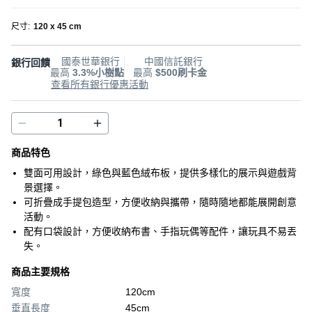
尺寸
:
120 x 45 cm
國泰世華銀行
中國信託銀行
銀行回饋
最高
3.3%小樹點
最高
$500刷卡金
查看所有銀行優惠活動
商品特色
雙面可用設計，綠色與藍色絨布板，提供多樣化的展示與遊戲背
景選擇。
可折疊成手提包造型，方便收納與攜帶，隨時隨地都能展開創意
活動。
配有口袋設計，方便收納布書、手指玩偶等配件，讓玩具不易丟
失。
商品主要規格
寬度
120cm
垂直長度
45cm