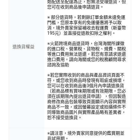
始配送至配達為止，恕無法受理退貨，但
您可在收到商品後申請退貨。
※ 部分退貨時，若剩餘訂單金額未達免運
門檻，您原本享有的免運優惠將予以取
消，境外賣家保留補收去程運費（新臺幣
195元）並直接從退款扣除之權利。
※火箭跨境商品退貨時，台灣海關所課徵
退換貨權益
的進口稅、營業稅、貨物稅、規費、關稅
等進口費用無法退還，若您有意請求退還
進口費用，請向海關或您的稅務顧問尋求
諮詢及協助
※若您實際收到的商品與產品資訊頁面不
符，或您收到商品時發現有瑕疵或損壞，
您可以在收到商品後3個月內申請退換貨
（若商品標有賞味期限或有效期限，您必
須在該期限內提出退貨申請），但因製造
商修改商品包裝導致頁面顯示內容與實際
商品不一致，或因螢幕設定或拍攝條件不
同導致商品圖片與實際產品略有差異者，
恕不接受退換貨。
※請注意，境外賣家同意提供的鑑賞期並
非試用期。