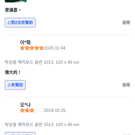
使滿意。
對2位有幫助
檢舉
이*화
2020.11.04
탁상용 매직보드 융판 1013, 120 x 45 cm
偉大的！
有幫助
檢舉
오*나
2019.10.25
탁상용 매직보드 융판 1013, 120 x 45 cm