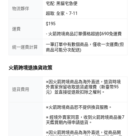
宅配: 黑貓宅急便
物流夥伴
超取: 全家、7-11
$195
運費
- 火箭跨境商品訂單價格超過$690免運費
一筆訂單中有數個商品，僅收一次運費(但
統一運費計算
商品可能分次配送)
火箭跨境退換貨政策
※因火箭跨境商品為海外直送，退貨時境
外賣家保留收取退貨處理費（新臺幣95
退貨費用
元）並直接從退款扣除之權利。
※火箭跨境商品恕不提供換貨服務。
※ 經境外賣家同意，收到火箭跨境商品後7
天鑑賞期內得申請退貨。
※因火箭跨境商品為海外直送，從商品開