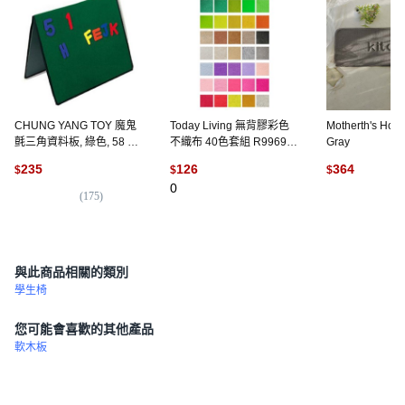
CHUNG YANG TOY 魔鬼
Today Living 無背膠彩色
Motherth's Ho
氈三角資料板, 綠色, 58 x
不織布 40色套組 R99697I,
Gray
44 厘米
混合顏色, 1套
235
126
364
$
$
$
0
(
175
)
(
27
與此商品相關的類別
學生椅
您可能會喜歡的其他產品
軟木板