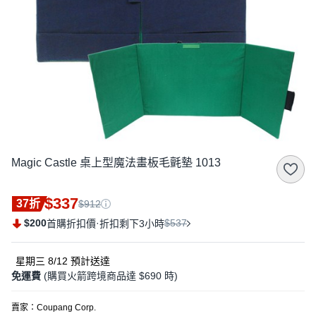
Magic Castle 桌上型魔法畫板毛氈墊 1013
$337
37折
$912
$200
·
$537
首購折扣價
折扣剩下3小時
星期三 8/12
預計送達
免運費
(購買火箭跨境商品達 $690 時)
賣家：
Coupang Corp.