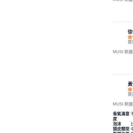
徐
賣
MUSI 新
黃
賣
MUSI 新
香氣滿意
度
泡沫
頭皮類型