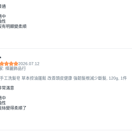
普通
適中
油性
沒有明顯變柔順
*
2026.07.12
家: 樺麗飾品行
疆手工洗髮皂 草本控油蓬鬆 改善頭皮健康 強韌髮根減少斷髮, 120g, 1件
非常滿意
適中
油性
髮絲變得柔順了