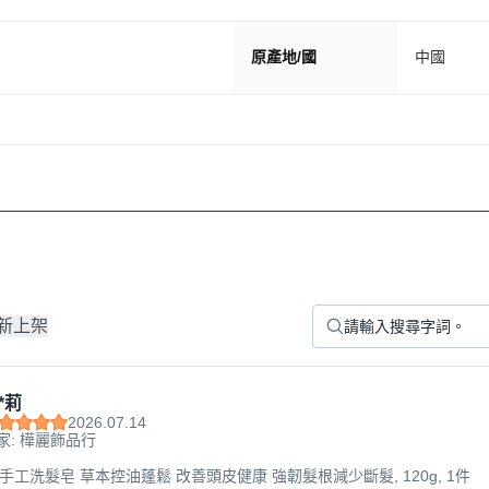
原產地/國
中國
新上架
*莉
2026.07.14
家: 樺麗飾品行
疆手工洗髮皂 草本控油蓬鬆 改善頭皮健康 強韌髮根減少斷髮, 120g, 1件