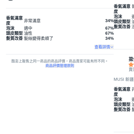
香氣滿意
度
泡沫
香氣滿意
非常滿意
34
%
頭皮類型
度
髮質改善
泡沫
適中
67
%
頭皮類型
油性
67
%
髮質改善
髮絲變得柔順了
34
%
查看詳情
梁
酷澎上販售之同一商品的商品評價，商品賣家可能有所不同。
商品評價管理原則
賣
MUSI 新
香氣滿意
度
泡沫
頭皮類型
髮質改善