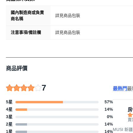
國內製造商或負責
詳見商品包裝
商名稱
注意事項/備註欄
詳見商品包裝
商品評價
7
最熱門
最
5星
57
%
4星
14
%
房
3星
0
%
賣
2星
14
%
MUSI 新
1星
14
%