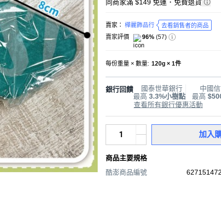
同商家滿 $149 免運
･
免費退貨
賣家：
樺麗飾品行
去看銷售者的商品
賣家評價
96%
(
57
)
每份重量 × 數量
:
120g × 1件
國泰世華銀行
中國信
銀行回饋
最高
3.3%小樹點
最高
$5
查看所有銀行優惠活動
加入
商品主要規格
酷澎商品編號
627151472