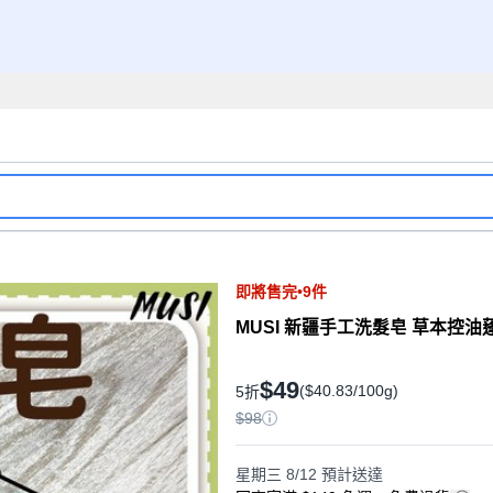
即將售完•9件
MUSI 新疆手工洗髮皂 草本控油蓬
$49
($40.83/100g)
5折
$98
星期三 8/12
預計送達