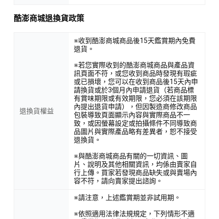
酷澎商城退換貨政策
※收到酷澎商城商品後15天鑑賞期內免費
退貨。
※若您實際收到的酷澎商城商品與產品資
訊頁面不符，或您收到商品時發現有瑕疵
或已損壞，您可以在收到商品後15天內申
請換貨或於3個月內申請退貨（若商品標
有賞味期限或有效期限，您必須在該期限
內提出退貨申請），但因製造商修改商品
退換貨權益
包裝導致頁面顯示內容與實際商品不一
致，或因螢幕設定或拍攝條件不同導致商
品圖片與實際產品略有差異者，恕不接受
退換貨。
※與酷澎商城商品有關的一切資訊、圖
片、說明及其他相關資訊，均係由賣家自
行上傳。買家若發現商品缺失或與賣場內
容不符，請向賣家提出諮詢。
※請注意，上述鑑賞期並非試用期。
※依照適用法律法規規定，下列情形不適