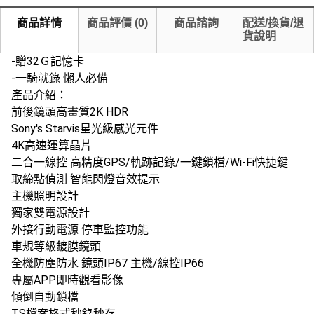
商品詳情
商品評價
(
0
)
商品諮詢
配送/換貨/退
貨說明
-贈32Ｇ記憶卡
-一騎就錄 懶人必備
產品介紹：
前後鏡頭高畫質2K HDR
Sony's Starvis星光級感光元件
4K高速運算晶片
二合一線控 高精度GPS/軌跡記錄/一鍵鎖檔/Wi-Fi快捷鍵
取締點偵測 智能閃燈音效提示
主機照明設計
獨家雙電源設計
外接行動電源 停車監控功能
車規等級鍍膜鏡頭
全機防塵防水 鏡頭IP67 主機/線控IP66
專屬APP即時觀看影像
傾倒自動鎖檔
TS檔案格式秒錄秒存