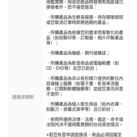
用鑑賞期，除收到商品時發現有瑕疵或已
損壞者外，恕不接受退貨：
．所購產品為生鮮易腐類、保存期限很短
或您取消訂單時即將過期的產品；
．所購產品為依據您的要求而客製化的產
品（如刻製印章、訂製服、相片印製產品
等）；
．所購產品為報紙、期刊或雜誌；
．所購產品為影音商品或電腦軟體（如
CD、DVD等）且您已拆封；
．所購產品為非以有形媒介提供的數位內
容或線上服務（如電子書、影音串流服
務、訂閱制軟體服務等）並經您事先同意
才提供；
退換貨限制
．所購產品為個人衛生用品（如內衣褲、
刮鬍刀、穿戴式美甲等）且已拆封；
．依照所適用法律、法規、裁定、命令或
法院判決不適用鑑賞期的任何其他情況。
※若您有意申請退換貨，商品必須回復至