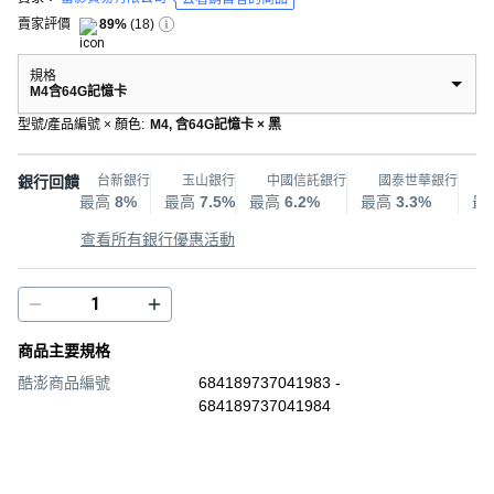
賣家評價
89%
(
18
)
規格
M4含64G記憶卡
型號/產品編號 × 顏色
:
M4, 含64G記憶卡 × 黑
銀行回饋
台新銀行
玉山銀行
中國信託銀行
國泰世華銀行
最高
8%
最高
7.5%
最高
6.2%
最高
3.3%
最
查看所有銀行優惠活動
商品主要規格
酷澎商品編號
684189737041983 -
684189737041984