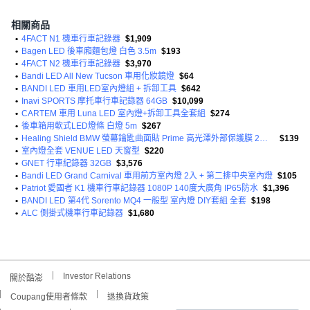
相關商品
•
4FACT N1 機車行車記錄器
$1,909
•
Bagen LED 後車廂麵包燈 白色 3.5m
$193
•
4FACT N2 機車行車記錄器
$3,970
•
Bandi LED All New Tucson 車用化妝鏡燈
$64
•
BANDI LED 車用LED室內燈組 + 拆卸工具
$642
•
Inavi SPORTS 摩托車行車記錄器 64GB
$10,099
•
CARTEM 車用 Luna LED 室內燈+拆卸工具全套組
$274
•
後車箱用軟式LED燈條 白燈 5m
$267
•
Healing Shield BMW 螢幕鑰匙曲面貼 Prime 高光澤外部保護膜 2片組
$139
•
室內燈全套 VENUE LED 天窗型
$220
•
GNET 行車紀錄器 32GB
$3,576
•
Bandi LED Grand Carnival 車用前方室內燈 2入 + 第二排中央室內燈
$105
•
Patriot 愛國者 K1 機車行車記錄器 1080P 140度大廣角 IP65防水
$1,396
•
BANDI LED 第4代 Sorento MQ4 一般型 室內燈 DIY套組 全套
$198
•
ALC 側掛式機車行車記錄器
$1,680
Investor Relations
關於酷澎
Coupang使用者條款
退換貨政策