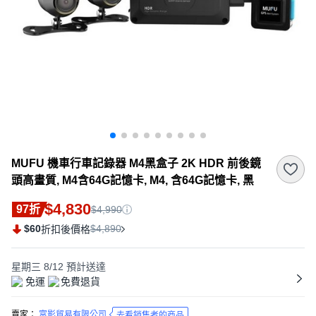
MUFU 機車行車記錄器 M4黑盒子 2K HDR 前後鏡
頭高畫質, M4含64G記憶卡, M4, 含64G記憶卡, 黑
$4,830
97折
$4,990
$60
$4,890
折扣後價格
星期三 8/12
預計送達
免運
免費退貨
賣家：
富影貿易有限公司
去看銷售者的商品