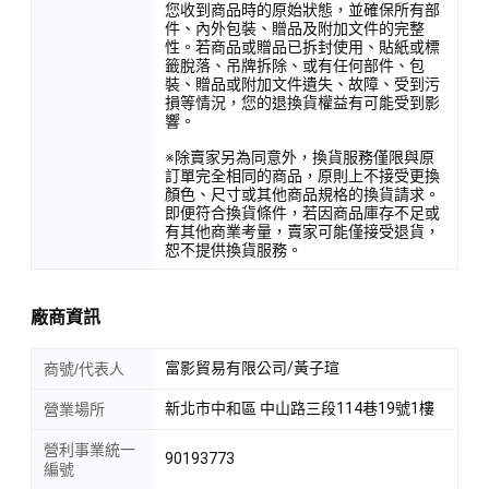
您收到商品時的原始狀態，並確保所有部
件、內外包裝、贈品及附加文件的完整
性。若商品或贈品已拆封使用、貼紙或標
籤脫落、吊牌拆除、或有任何部件、包
裝、贈品或附加文件遺失、故障、受到污
損等情況，您的退換貨權益有可能受到影
響。
※除賣家另為同意外，換貨服務僅限與原
訂單完全相同的商品，原則上不接受更換
顏色、尺寸或其他商品規格的換貨請求。
即便符合換貨條件，若因商品庫存不足或
有其他商業考量，賣家可能僅接受退貨，
恕不提供換貨服務。
廠商資訊
富影貿易有限公司/黃子瑄
商號/代表人
新北市中和區 中山路三段114巷19號1樓
營業場所
營利事業統一
90193773
編號