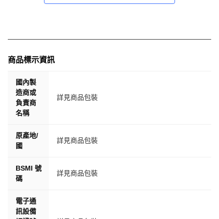
器#gogoro-重機可用#M4黑盒子#李多慧推薦款
商品標示資訊
國內製
造商或
詳見商品包裝
負責商
名稱
原產地/
詳見商品包裝
國
BSMI 號
詳見商品包裝
碼
電子通
訊設備