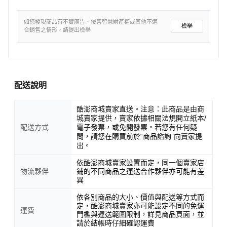
如您發現商品有不實廣告、侵害智慧財產權或其他不適
檢舉
合銷售之情形，請提出檢舉
配送說明
酷澎商城賣家直送。注意：此商品是由商
城賣家提供，賣家依據相關法規開立紙本/
配送方式
電子發票，或免開發票。若您有任何疑
問，請您在購買前於“商品諮詢”向賣家提
出。
依酷澎商城賣家設置而定，同一個賣家店
物流夥伴
鋪的不同商品之運送合作夥伴亦可能有差
異
依各別商品的大小、價值與配送等方式而
定，酷澎商城賣家亦可能設定不同的免運
運費
門檻與運送範圍限制，詳見商品頁面，並
請於結帳時仔細確認運費