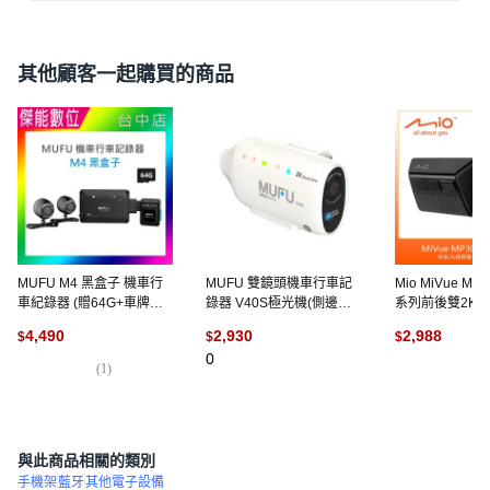
其他顧客一起購買的商品
MUFU M4 黑盒子 機車行
MUFU 雙鏡頭機車行車記
Mio MiVue MP
車紀錄器 (贈64G+車牌架/
錄器 V40S極光機(側邊款)
系列前後雙2K鏡
前後2K/SONY感光/GPS測
雙鏡頭2K高畫質, 星河白,
司貨) 機車行車
4,490
2,930
2,988
$
$
$
速)
V40S 極光機
0
(
1
)
(
1
)
與此商品相關的類別
手機架
藍牙
其他電子設備