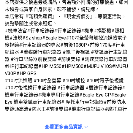
本店提供之優惠券或贈品，皆為額外附贈的好康優惠，如因
未領券或買家自身因素，恕不補發，請見諒。
本店常有『滿額免運費』、『現金折價券』...等優惠活動，
請點擊關注或常來逛逛。
#機車法官#行車紀錄器#行車記錄器#機車#攝影機#照相
機#法規#Sz shop#Eagle Eye#10吋全螢幕觸控流媒體電子
後視鏡#行車記錄器的專家#前後1080P+前後170度#行車
紀錄器 #流媒體行車記錄器 #電子後視鏡 #雙鏡頭行車記錄
器 #行車記錄器前後雙錄 #前後雙錄 #測速雙錄行車記錄器
#HP行車紀錄器#HP M550#HPM500#MUFU V10S#MUFU
V30P#HP GPS
#10吋流媒體 #10吋全螢幕 #10吋觸控 #10吋電子後視鏡
#10吋後視鏡行車記錄器 #行車記錄器 #雙錄行車記錄器#
機車行車記錄器#機車專用行車記錄#Eagle-Eye CP#Eagle-
Eye 機車雙鏡頭行車紀錄器# 摩托車行車記錄器#前後防水
雙鏡頭高清#防水王#前後雙錄#機車行車記錄器#摩托車行
車記錄器#全機防水雙鏡頭高清#前後1080P#Sony鏡頭#超
廣角150度#超強夜視#一鍵抓拍#超便宜機車行車記錄器#
查看更多商品資訊
紀錄器#維修##機車高清錄影記錄器#高清錄影#機車紀錄