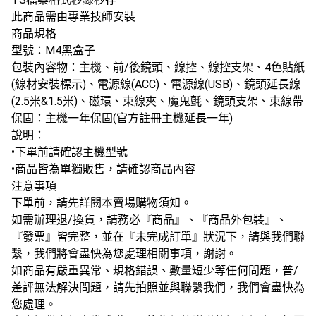
此商品需由專業技師安裝
商品規格
型號：M4黑盒子
包裝內容物：主機、前/後鏡頭、線控、線控支架、4色貼紙
(線材安裝標示)、電源線(ACC)、電源線(USB)、鏡頭延長線
(2.5米&1.5米)、磁環、束線夾、魔鬼氈、鏡頭支架、束線帶
保固：主機一年保固(官方註冊主機延長一年)
說明：
•下單前請確認主機型號
•商品皆為單獨販售，請確認商品內容
注意事項
下單前，請先詳閱本賣場購物須知。
如需辦理退/換貨，請務必『商品』、『商品外包裝』、
『發票』皆完整，並在『未完成訂單』狀況下，請與我們聯
繫，我們將會盡快為您處理相關事項，謝謝。
如商品有嚴重異常、規格錯誤、數量短少等任何問題，普/
差評無法解決問題，請先拍照並與聯繫我們，我們會盡快為
您處理。