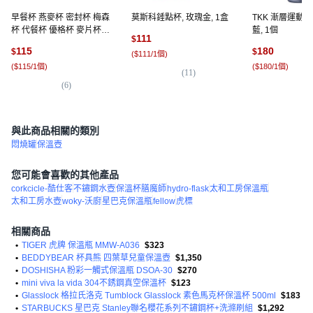
早餐杯 燕麥杯 密封杯 梅森
莫斯科錘點杯, 玫瑰金, 1盒
TKK 漸層運動保
杯 代餐杯 優格杯 麥片杯,
藍, 1個
111
$
玻璃燕麥杯 送湯匙
115
180
$
$
(
$111/1個
)
600ML-雛菊黃, 1個
(
$115/1個
)
(
$180/1個
)
(
11
)
(
6
)
(
3
與此商品相關的類別
悶燒罐
保溫壺
您可能會喜歡的其他產品
corkcicle-酷仕客
不鏽鋼水壺
保溫杯膳魔師
hydro-flask
太和工房保溫瓶
太和工房水壺
woky-沃廚
星巴克保溫瓶
fellow
虎標
相關商品
•
TIGER 虎牌 保溫瓶 MMW-A036
$323
•
BEDDYBEAR 杯具熊 四葉草兒童保溫壺
$1,350
•
DOSHISHA 粉彩一觸式保溫瓶 DSOA-30
$270
•
mini viva la vida 304不銹鋼真空保溫杯
$123
•
Glasslock 格拉氏洛克 Tumblock Glasslock 素色馬克杯保溫杯 500ml
$183
•
STARBUCKS 星巴克 Stanley聯名櫻花系列不鏽鋼杯+洗滌刷組
$1,292