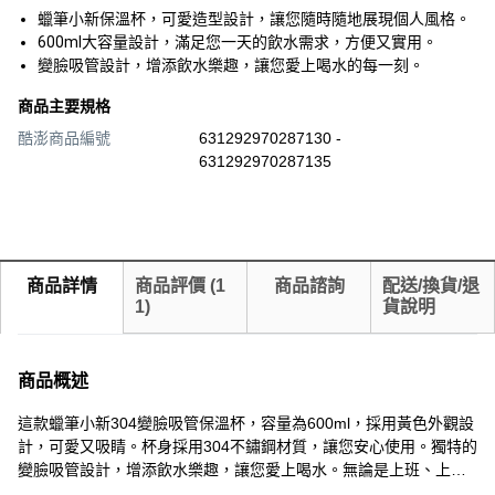
蠟筆小新保溫杯，可愛造型設計，讓您隨時隨地展現個人風格。
600ml大容量設計，滿足您一天的飲水需求，方便又實用。
變臉吸管設計，增添飲水樂趣，讓您愛上喝水的每一刻。
商品主要規格
酷澎商品編號
631292970287130 -
631292970287135
商品詳情
商品評價
(
1
商品諮詢
配送/換貨/退
1
)
貨說明
商品概述
這款蠟筆小新304變臉吸管保溫杯，容量為600ml，採用黃色外觀設
計，可愛又吸睛。杯身採用304不鏽鋼材質，讓您安心使用。獨特的
變臉吸管設計，增添飲水樂趣，讓您愛上喝水。無論是上班、上學
或外出，都能隨時隨地享受健康飲水。保溫保冷效果佳，讓您一年