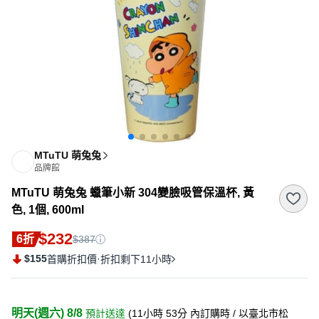
MTuTU 萌兔兔
品牌館
MTuTU 萌兔兔 蠟筆小新 304變臉吸管保溫杯, 黃
色, 1個, 600ml
$232
6折
$387
$155
·
首購折扣價
折扣剩下11小時
明天(週六) 8/8
預計送達
(
11小時 53分
內訂購時
/ 以臺北市松