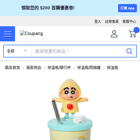
領取您的 $200 首購優惠卷!
打開 App
登入
註冊會員
客服中心
全部
酷澎首頁
餐廚用品
保溫瓶/隨行杯
保溫瓶/悶燒罐
保溫瓶