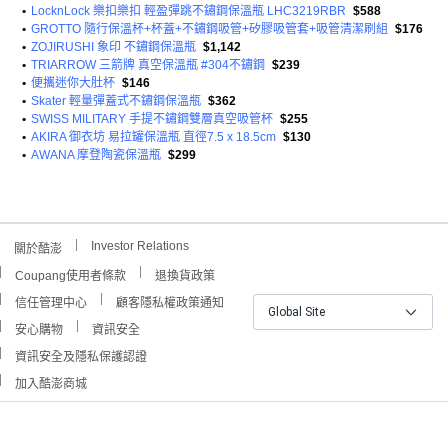
•
LocknLock 樂扣樂扣 輕盈彈跳不鏽鋼保溫瓶 LHC3219RBR
$588
•
GROTTO 隨行保溫杯+杯蓋+不鏽鋼吸管+矽膠吸管套+吸管清潔刷組
$176
•
ZOJIRUSHI 象印 不鏽鋼保溫瓶
$1,142
•
TRIARROW 三箭牌 真空保溫瓶 #304不鏽鋼
$239
•
便攜迷你大肚杯
$146
•
Skater 輕量彈蓋式不鏽鋼保溫瓶
$362
•
SWISS MILITARY 手提不鏽鋼雙層真空吸管杯
$255
•
AKIRA 御衣坊 易拉罐保溫瓶 直徑7.5 x 18.5cm
$130
•
AWANA 摩登陶瓷保溫瓶
$299
Investor Relations
關於酷澎
Coupang使用者條款
退換貨政策
信任管理中心
顧客隱私權政策通知
Global Site
安心購物
資訊安全
資訊安全及隱私保護認證
加入酷澎商城