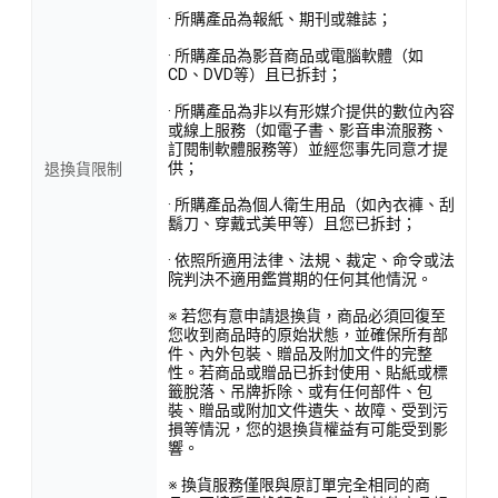
· 所購產品為報紙、期刊或雜誌；
· 所購產品為影音商品或電腦軟體（如
CD、DVD等）且已拆封；
· 所購產品為非以有形媒介提供的數位內容
或線上服務（如電子書、影音串流服務、
訂閱制軟體服務等）並經您事先同意才提
供；
退換貨限制
· 所購產品為個人衛生用品（如內衣褲、刮
鬍刀、穿戴式美甲等）且您已拆封；
· 依照所適用法律、法規、裁定、命令或法
院判決不適用鑑賞期的任何其他情況。
※ 若您有意申請退換貨，商品必須回復至
您收到商品時的原始狀態，並確保所有部
件、內外包裝、贈品及附加文件的完整
性。若商品或贈品已拆封使用、貼紙或標
籤脫落、吊牌拆除、或有任何部件、包
裝、贈品或附加文件遺失、故障、受到污
損等情況，您的退換貨權益有可能受到影
響。
※ 換貨服務僅限與原訂單完全相同的商