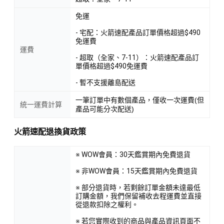
免運
- 宅配：火箭速配產品訂單價格超過$490
免運費
運費
- 超取（全家、7-11）：火箭速配產品訂
單價格超過$490免運費
- 暫不支援離島配送
一筆訂單中有數個產品，僅收一次運費(但
統一運費計算
產品可能分次配送)
火箭速配退換貨政策
※ WOW會員：30天鑑賞期內免費退貨
※ 非WOW會員：15天鑑賞期內免費退貨
※ 部分退貨時，若剩餘訂單金額未達最低
訂購金額，我們保留補收去程運費並直接
從退款扣除之權利。
※ 若您實際收到的商品與產品資訊頁面不