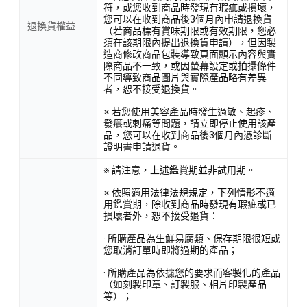
符，或您收到商品時發現有瑕疵或損壞，
您可以在收到商品後3個月內申請退換貨
退換貨權益
（若商品標有賞味期限或有效期限，您必
須在該期限內提出退換貨申請），但因製
造商修改商品包裝導致頁面顯示內容與實
際商品不一致，或因螢幕設定或拍攝條件
不同導致商品圖片與實際產品略有差異
者，恕不接受退換貨。
※ 若您使用美容產品時發生過敏、起疹、
發癢或刺痛等問題，請立即停止使用該產
品，您可以在收到商品後3個月內憑診斷
證明書申請退貨。
※ 請注意，上述鑑賞期並非試用期。
※ 依照適用法律法規規定，下列情形不適
用鑑賞期，除收到商品時發現有瑕疵或已
損壞者外，恕不接受退貨：
· 所購產品為生鮮易腐類、保存期限很短或
您取消訂單時即將過期的產品；
· 所購產品為依據您的要求而客製化的產品
（如刻製印章、訂製服、相片印製產品
等）；