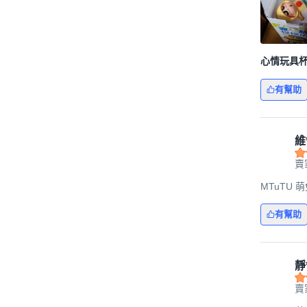
心情玩具
有幫助
維
賣
MTuTU 
有幫助
靜
賣