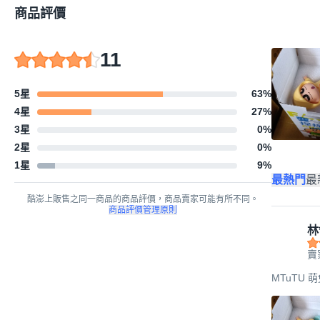
商品評價
11
5星
63
%
4星
27
%
3星
0
%
2星
0
%
1星
9
%
最熱門
最
酷澎上販售之同一商品的商品評價，商品賣家可能有所不同。
商品評價管理原則
林
賣
MTuTU 