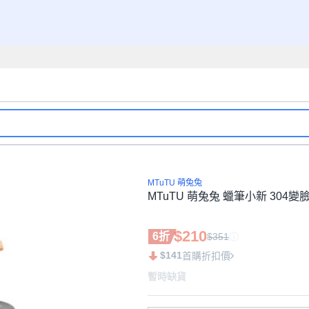
MTuTU 萌兔兔
MTuTU 萌兔兔 蠟筆小新 304變臉吸
$210
6折
$351
$141
首購折扣價
暫時缺貨