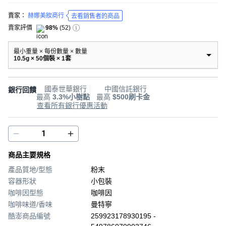
賣家：
赫娜美妝商行
去看銷售者的商品
賣家評價
98%
(
52
)
最小重量 × 每份數量 × 數量
10.5g × 50個裝 × 1套
國泰世華銀行
中國信託銀行
銀行回饋
最高
3.3%小樹點
最高
$500刷卡金
查看所有銀行優惠活動
商品主要規格
產品質地/型態
粉末
容器形狀
小包裝
咖啡因型態
咖啡因
咖啡味道/香味
曼特寧
酷澎商品編號
259923178930195 -