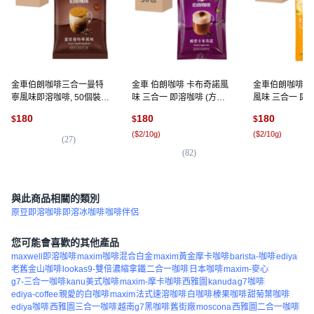
金車伯朗咖啡三合一曼特
金車 伯朗咖啡 卡布奇諾風
金車伯朗咖啡 
寧風味即溶咖啡, 50個裝, 1
味 三合一 即溶咖啡 (方便
風味 三合一 即
套裝, 16g
攜帶 香醇濃郁), 17g, 50個
15g, 1套, 50個
180
180
180
$
$
$
裝, 1套
(
$2/10g
)
(
$2/10g
)
(
27
)
(
82
)
(
5
與此商品相關的類別
原豆即溶咖啡
即溶冰咖啡
咖啡伴侶
您可能會喜歡的其他產品
maxwell即溶咖啡
maxim咖啡混合白金
maxim黃金摩卡咖啡
barista-咖啡
ediya
老舊金山咖啡
lookas9-雙倍濃縮拿鐵
二合一咖啡
日本咖啡
maxim-麥心
g7-三合一咖啡
kanu美式咖啡
maxim-摩卡咖啡
西雅圖
kanuda
g7咖啡
ediya-coffee
親愛的白咖啡
maxim
法式速溶咖啡
白咖啡
榛果咖啡
甜菊葉咖啡
ediya咖啡
西雅圖三合一咖啡
越南g7黑咖啡
舊街廠
moscona
西雅圖二合一咖啡