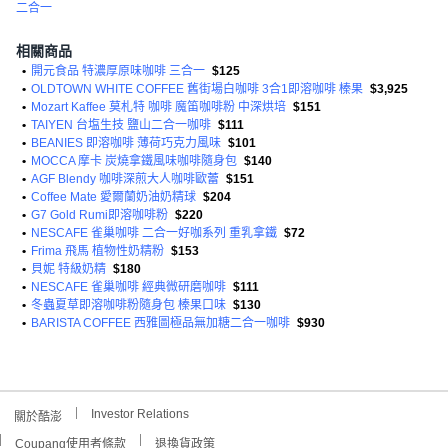
二合一
相關商品
•
開元食品 特濃厚原味咖啡 三合一
$125
•
OLDTOWN WHITE COFFEE 舊街場白咖啡 3合1即溶咖啡 榛果
$3,925
•
Mozart Kaffee 莫札特 咖啡 魔笛咖啡粉 中深烘培
$151
•
TAIYEN 台塩生技 鹽山二合一咖啡
$111
•
BEANIES 即溶咖啡 薄荷巧克力風味
$101
•
MOCCA 摩卡 炭燒拿鐵風味咖啡隨身包
$140
•
AGF Blendy 咖啡深煎大人咖啡歐蕾
$151
•
Coffee Mate 愛爾蘭奶油奶精球
$204
•
G7 Gold Rumi即溶咖啡粉
$220
•
NESCAFE 雀巢咖啡 二合一好咖系列 重乳拿鐵
$72
•
Frima 飛馬 植物性奶精粉
$153
•
貝妮 特級奶精
$180
•
NESCAFE 雀巢咖啡 經典微研磨咖啡
$111
•
冬蟲夏草即溶咖啡粉隨身包 榛果口味
$130
•
BARISTA COFFEE 西雅圖極品無加糖二合一咖啡
$930
Investor Relations
關於酷澎
Coupang使用者條款
退換貨政策