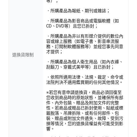
等）；
．所購產品為報紙、期刊或雜誌；
．所購產品為影音商品或電腦軟體（如
CD、DVD等）且您已拆封；
．所購產品為非以有形媒介提供的數位內
容或線上服務（如電子書、影音串流服
務、訂閱制軟體服務等）並經您事先同意
才提供；
退換貨限制
．所購產品為個人衛生用品（如內衣褲、
刮鬍刀、穿戴式美甲等）且已拆封；
．依照所適用法律、法規、裁定、命令或
法院判決不適用鑑賞期的任何其他情況。
※若您有意申請退換貨，商品必須回復至
您收到商品時的原始狀態，並確保所有部
件、內外包裝、贈品及附加文件的完整
性。若商品或贈品已拆封使用、貼紙或標
籤脫落、吊牌拆除、或有任何部件、包
裝、贈品或附加文件遺失、故障、受到污
損等情況，您的退換貨權益有可能受到影
響。