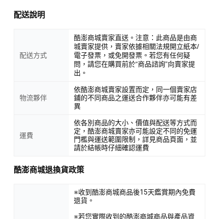
配送說明
酷澎商城賣家直送。注意：此商品是由商
城賣家提供，賣家依據相關法規開立紙本/
配送方式
電子發票，或免開發票。若您有任何疑
問，請您在購買前於“商品諮詢”向賣家提
出。
依酷澎商城賣家設置而定，同一個賣家店
物流夥伴
鋪的不同商品之運送合作夥伴亦可能有差
異
依各別商品的大小、價值與配送等方式而
定，酷澎商城賣家亦可能設定不同的免運
運費
門檻與運送範圍限制，詳見商品頁面，並
請於結帳時仔細確認運費
酷澎商城退換貨政策
※收到酷澎商城商品後15天鑑賞期內免費
退貨。
※若您實際收到的酷澎商城商品與產品資