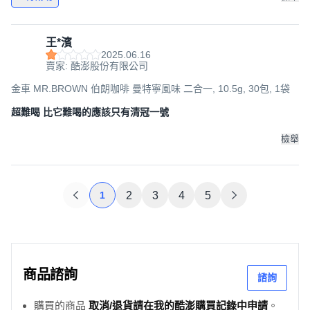
王*濱
2025.06.16
賣家: 酷澎股份有限公司
金車 MR.BROWN 伯朗咖啡 曼特寧風味 二合一, 10.5g, 30包, 1袋
超難喝 比它難喝的應該只有清冠一號
檢舉
1
2
3
4
5
商品諮詢
諮詢
購買的商品
取消/退貨請在我的酷澎購買記錄中申請
。