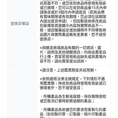
訊頁面不符，或您收到商品時發現有瑕疵
或已損壞，您可以在收到商品後15天內申
請換貨或於3個月內申請退貨（若商品標
有賞味期限或有效期限，您必須在該期限
內提出退貨申請），但因製造商修改商品
退換貨權益
包裝導致頁面顯示內容與實際商品不一
致，或因螢幕設定或拍攝條件不同導致商
品圖片與實際產品略有差異者，恕不接受
退換貨。
※與酷澎商城商品有關的一切資訊、圖
片、說明及其他相關資訊，均係由賣家自
行上傳。買家若發現商品缺失或與賣場內
容不符，請向賣家提出諮詢。
※請注意，上述鑑賞期並非試用期。
※依照適用法律法規規定，下列情形不適
用鑑賞期，除收到商品時發現有瑕疵或已
損壞者外，恕不接受退貨：
．所購產品為生鮮易腐類、保存期限很短
或您取消訂單時即將過期的產品；
．所購產品為依據您的要求而客製化的產
品（如刻製印章、訂製服、相片印製產品