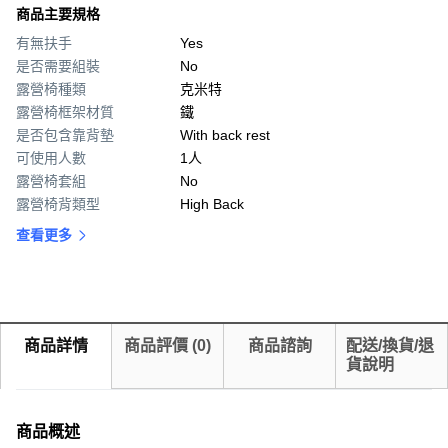
商品主要規格
有無扶手
Yes
是否需要組裝
No
露營椅種類
克米特
露營椅框架材質
鐵
是否包含靠背墊
With back rest
可使用人數
1人
露營椅套組
No
露營椅背類型
High Back
查看更多
商品詳情
商品評價
(
0
)
商品諮詢
配送/換貨/退
貨說明
商品概述