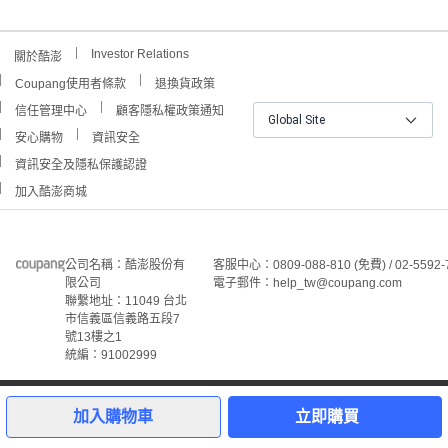
Investor Relations
關於酷澎
Coupang使用者條款
退換貨政策
信任管理中心
顧客隱私權政策通知
Global Site
安心購物
資訊安全
資訊安全及隱私保護認證
加入酷澎商城
公司名稱：酷澎股份有
客服中心：0809-088-810 (免費) / 02-5592-
限公司
電子郵件：help_tw@coupang.com
聯繫地址：11049 台北
市信義區信義路五段7
號13樓之1
統編：91002999
1
©Coupang Taiwan Co., Ltd. 保留所有權利。
本網站上顯示的所有商標、標誌和服務標誌均為酷澎股份有
加入購物車
立即購買
限公司和/或其在美國和其他國家/地區註冊之關聯公司之所
屬財產。