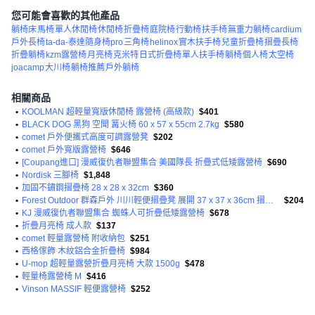
您可能會喜歡的其他產品
躺椅床
馬椅
單人休閒椅
休閒椅
折疊椅
庭院椅
行動椅
扶手椅
無重力躺椅
cardium
戶外長椅
ta-da-泰達隨身椅pro
三角椅
helinox
實木扶手椅
兒童折疊椅
摺疊長椅
折疊躺椅
kzm露營椅
月亮椅
克米特
日式折疊椅
單人扶手椅
躺椅
個人椅
太空椅
joacamp
大川椅
躺椅推薦
戶外躺椅
相關商品
•
KOOLMAN 超輕量寬版休閒椅 露營椅 (高級款)
$401
•
BLACK DOG 黑狗 空聞 篝火椅 60 x 57 x 55cm 2.7kg
$580
•
comet 戶外便攜式高度可調露營凳
$202
•
comet 戶外寬版露營椅
$646
•
[Coupang進口] 漫威復仇者聯盟集合 美國隊長 折疊式低矮露營椅
$690
•
Nordisk 三腳椅
$1,848
•
加固不鏽鋼摺疊椅 28 x 28 x 32cm
$360
•
Forest Outdoor 群森戶外 川川輕便摺疊凳 展開 37 x 37 x 36cm 摺疊 13 x 13 x 47cm 950g
$204
•
KJ 漫威復仇者聯盟集合 蜘蛛人可折疊低矮露營椅
$678
•
折疊月亮椅 成人款
$137
•
comet 輕量露營椅 附收納包
$251
•
西格傢飾 木紋鋁合金折疊椅
$984
•
U-mop 超輕量露營折疊月亮椅 大款 1500g
$478
•
輕量椅露營椅 M
$416
•
Vinson MASSIF 輕便露營椅
$252