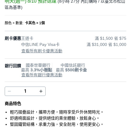
明天(週一) 8/10
預計送達
(
8小時 27分
內訂購時
/ 以臺北市松山
區為基準
)
顏色 × 數量
:
卡其色 × 1個
刷卡優惠
王道卡
滿 $1,500 省 $75
中信LINE Pay Visa卡
滿 $31,000 省 $1,000
查看所有刷卡優惠活動
國泰世華銀行
中國信託銀行
銀行回饋
最高
3.3%小樹點
最高
$500刷卡金
查看所有銀行優惠活動
商品特色
輕巧摺疊設計，攜帶方便，隨時享受戶外休閒時光。
舒適椅面設計，提供絕佳的乘坐體驗，放鬆身心。
堅固鐵管結構，承重力強，安全耐用，使用更安心。