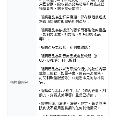
用鑑賞期，除收到商品時發現有瑕疵或已
損壞者外，恕不接受退貨：
· 所購產品為生鮮易腐類、保存期限很短或
您取消訂單時即將過期的產品；
· 所購產品為依據您的要求而客製化的產品
（如刻製印章、訂製服、相片印製產品
等）；
· 所購產品為報紙、期刊或雜誌；
· 所購產品為影音商品或電腦軟體（如
CD、DVD等）且已拆封；
· 所購產品為非以有形媒介提供的數位內容
或線上服務（如電子書、影音串流服務、
訂閱制軟體服務等）並經您事先同意才提
供；
退換貨限制
· 所購產品為個人衛生用品（如內衣褲、刮
鬍刀、穿戴式美甲等）且您已拆封；
· 依照所適用法律、法規、裁定、命令或法
院判決不適用鑑賞期的任何其他情況。