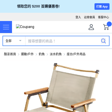
領取您的 $200 首購優惠卷!
打開 App
登入
註冊會員
客服中心
全部
酷澎首頁
運動/戶外
釣魚
淡水釣魚
座台/戶外用品