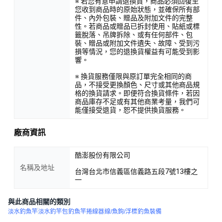
※ 若您有意申請退換貨，商品必須回復至
您收到商品時的原始狀態，並確保所有部
件、內外包裝、贈品及附加文件的完整
性。若商品或贈品已拆封使用、貼紙或標
籤脫落、吊牌拆除、或有任何部件、包
裝、贈品或附加文件遺失、故障、受到污
損等情況，您的退換貨權益有可能受到影
響。
※ 換貨服務僅限與原訂單完全相同的商
品，不接受更換顏色、尺寸或其他商品規
格的換貨請求。即便符合換貨條件，若因
商品庫存不足或有其他商業考量，我們可
能僅接受退貨，恕不提供換貨服務。
廠商資訊
酷澎股份有限公司
名稱及地址
台灣台北市信義區信義路五段7號13樓之
一
與此商品相關的類別
淡水釣魚竿
淡水釣竿包
釣魚竿捲線器
線/魚鉤/浮標
釣魚裝備