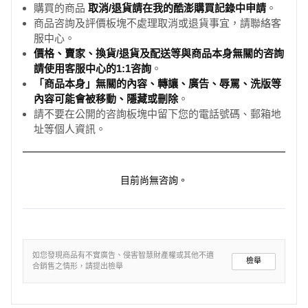
購買的商品
取消/退貨請在我的酷澎購買記錄中申請
。
商品咨詢及評價板塊不處理取消或退貨事宜，請聯絡客
服中心。
價格、賣家、換貨/退貨及配送等與商品本身無關的咨詢
請使用客服中心的1:1咨詢
。
「商品本身」無關的內容、轉讓、廣告、辱罵、洗版等
內容可能會被移動、隱藏或刪除
。
請不要在公開的咨詢板塊中留下您的電話號碼、郵箱地
址等個人資訊。
目前尚無咨詢。
如您發現商品有不實廣告、侵害智慧財產權或其他不適
檢舉
合銷售之情形，請提出檢舉