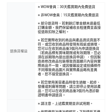
※ WOW會員：30天鑑賞期內免費退貨
※ 非WOW會員：15天鑑賞期內免費退貨
※ 部分退貨時，若剩餘訂單金額未達最低
訂購金額，我們保留補收去程運費並直接
從退款扣除之權利。
※ 若您實際收到的商品與產品資訊頁面不
符，或您收到商品時發現有瑕疵或損壞，
您可以在收到商品後3個月內申請退換貨
退換貨權益
（若商品標有賞味期限或有效期限，您必
須在該期限內提出退換貨申請），但因製
造商修改商品包裝導致頁面顯示內容與實
際商品不一致，或因螢幕設定或拍攝條件
不同導致商品圖片與實際產品略有差異
者，恕不接受退換貨。
※ 若您使用美容產品時發生過敏、起疹、
發癢或刺痛等問題，請立即停止使用該產
品，您可以在收到商品後3個月內憑診斷
證明書申請退貨。
※ 請注意，上述鑑賞期並非試用期。
※ 依照適用法律法規規定，下列情形不適