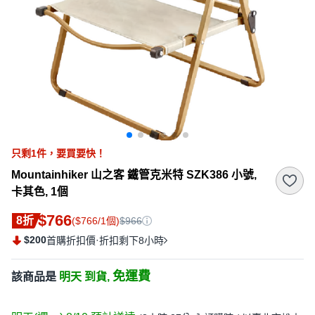
只剩
1
件，
要買要快！
Mountainhiker 山之客 鐵管克米特 SZK386 小號,
卡其色, 1個
$766
8折
($766/1個)
$966
$200
·
首購折扣價
折扣剩下8小時
免運費
該商品是
明天 到貨,