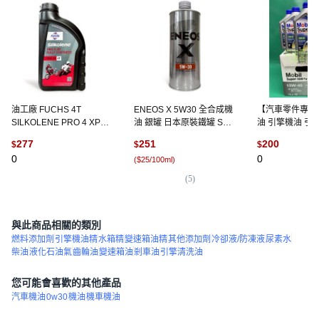
油工廠 FUCHS 4T
ENEOS X 5W30 全合成機
【汽車零件專家
SILKOLENE PRO 4 XP
油 銀罐 日本原裝鐵罐 SP
油 引擎機油 引
10W50 1L 全合成 酯類, 1
GF-6A 汽油 新日本, 1個,
15W40 美孚 MO
277
251
200
$
$
$
個
1L
型適用各廠牌車
0
0
(
$25/100ml
)
供應, 1個, 汽油
(
5
)
與此商品相關的類別
燃料添加劑
引擎機油精
水箱精
變速箱油精
其他添加劑
冷卻液/防凍液
尿素水
柴油
液化石油氣
齒輪油
變速箱油
剎車油
引擎清洗油
您可能會喜歡的其他產品
汽車機油
0w30
機油
機車機油