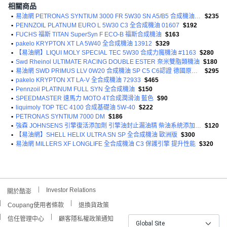
相關商品
•
易油網 PETRONAS SYNTIUM 3000 FR 5W30 SN A5/B5 合成機油 FORD適用 913D
$235
•
PENNZOIL PLATNUM EURO L 5W30 C3 全合成機油 01607
$192
•
FUCHS 福斯 TITAN SuperSyn F ECO-B 福斯合成機油
$163
•
pakelo KRYPTON XT LA 5W40 全合成機油 13912
$329
•
【易油網】LIQUI MOLY SPECIAL TEC 5W30 合成力魔機油 #1163
$280
•
Swd Rheinol ULTIMATE RACING DOUBLE ESTER 奈米雙脂類機油
$180
•
易油網 SWD PRIMUS LLV 0W20 合成機油 SP C5 C6認證 德國原裝進口 汽柴油引擎適用
$295
•
pakelo KRYPTON XT LA-V 全合成機油 72933
$465
•
Pennzoil PLATINUM FULL SYN 全合成機油
$150
•
SPEEDMASTER 速馬力 MOTO 4T合成潤滑油 藍色
$90
•
liquimoly TOP TEC 4100 合成基礎油 5W-40
$222
•
PETRONAS SYNTIUM 7000 DM
$186
•
強森 JOHNSENS 引擎復活添加劑 引擎油封止漏油精 柴油系統添加劑 355ml
$120
•
【易油網】SHELL HELIX ULTRA SN SP 全合成機油 歐洲版
$300
•
易油網 MILLERS XF LONGLIFE 全合成機油 C3 保護引擎 提升性能
$320
Investor Relations
關於酷澎
Coupang使用者條款
退換貨政策
信任管理中心
顧客隱私權政策通知
Global Site