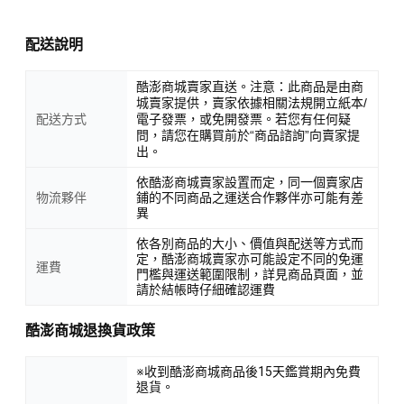
配送說明
酷澎商城賣家直送。注意：此商品是由商
城賣家提供，賣家依據相關法規開立紙本/
配送方式
電子發票，或免開發票。若您有任何疑
問，請您在購買前於“商品諮詢”向賣家提
出。
依酷澎商城賣家設置而定，同一個賣家店
物流夥伴
鋪的不同商品之運送合作夥伴亦可能有差
異
依各別商品的大小、價值與配送等方式而
定，酷澎商城賣家亦可能設定不同的免運
運費
門檻與運送範圍限制，詳見商品頁面，並
請於結帳時仔細確認運費
酷澎商城退換貨政策
※收到酷澎商城商品後15天鑑賞期內免費
退貨。