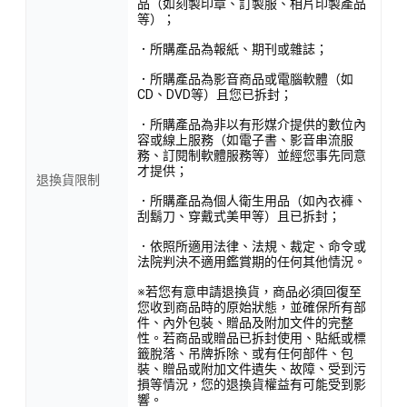
品（如刻製印章、訂製服、相片印製產品
等）；
．所購產品為報紙、期刊或雜誌；
．所購產品為影音商品或電腦軟體（如
CD、DVD等）且您已拆封；
．所購產品為非以有形媒介提供的數位內
容或線上服務（如電子書、影音串流服
務、訂閱制軟體服務等）並經您事先同意
才提供；
退換貨限制
．所購產品為個人衛生用品（如內衣褲、
刮鬍刀、穿戴式美甲等）且已拆封；
．依照所適用法律、法規、裁定、命令或
法院判決不適用鑑賞期的任何其他情況。
※若您有意申請退換貨，商品必須回復至
您收到商品時的原始狀態，並確保所有部
件、內外包裝、贈品及附加文件的完整
性。若商品或贈品已拆封使用、貼紙或標
籤脫落、吊牌拆除、或有任何部件、包
裝、贈品或附加文件遺失、故障、受到污
損等情況，您的退換貨權益有可能受到影
響。