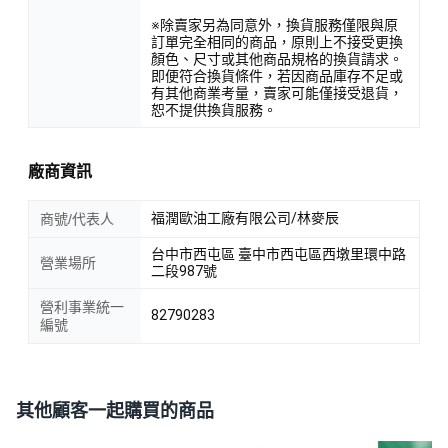
※除賣家另為同意外，換貨服務僅限與原
訂單完全相同的商品，原則上不接受更換
顏色、尺寸或其他商品規格的換貨請求。
即便符合換貨條件，若因商品庫存不足或
有其他商業考量，賣家可能僅接受退貨，
恕不提供換貨服務。
廠商資訊
福潤歐油工廠有限公司/林麥辰
商號/代表人
台中市西屯區 臺中市西屯區西墩里環中路
營業場所
二段987號
營利事業統一
82790283
編號
其他顧客一起購買的商品