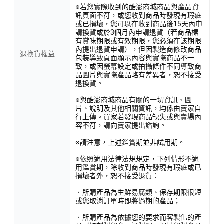
※若您實際收到的酷澎商城商品與產品資
訊頁面不符，或您收到商品時發現有瑕疵
或已損壞，您可以在收到商品後15天內申
請換貨或於3個月內申請退貨（若商品標
有賞味期限或有效期限，您必須在該期限
內提出退貨申請），但因製造商修改商品
退換貨權益
包裝導致頁面顯示內容與實際商品不一
致，或因螢幕設定或拍攝條件不同導致商
品圖片與實際產品略有差異者，恕不接受
退換貨。
※與酷澎商城商品有關的一切資訊、圖
片、說明及其他相關資訊，均係由賣家自
行上傳。買家若發現商品缺失或與賣場內
容不符，請向賣家提出諮詢。
※請注意，上述鑑賞期並非試用期。
※依照適用法律法規規定，下列情形不適
用鑑賞期，除收到商品時發現有瑕疵或已
損壞者外，恕不接受退貨：
．所購產品為生鮮易腐類、保存期限很短
或您取消訂單時即將過期的產品；
．所購產品為依據您的要求而客製化的產