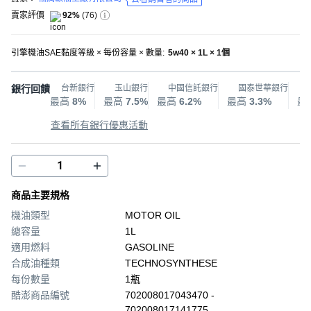
賣家評價
92%
(
76
)
引擎機油SAE黏度等級 × 每份容量 × 數量
:
5w40 × 1L × 1個
銀行回饋
台新銀行
玉山銀行
中國信託銀行
國泰世華銀行
最高
8%
最高
7.5%
最高
6.2%
最高
3.3%
最
查看所有銀行優惠活動
商品主要規格
機油類型
MOTOR OIL
總容量
1L
適用燃料
GASOLINE
合成油種類
TECHNOSYNTHESE
每份數量
1瓶
酷澎商品編號
702008017043470 -
702008017141775