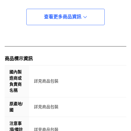
機油等級規格符合
查看更多商品資訊
API SQ
此批製造日期為 2026年3月13日
容量
1L
商品標示資訊
超商限重10公斤，下標時請注意重量 ↓ ↓ ↓
國內製
造商或
1L包裝機油，超商單筆最多 十罐
詳見商品包裝
負責商
名稱
1L包裝煞車油，超商單筆最多 七罐
1L包裝水箱精，超商單筆最多 七罐
原產地/
詳見商品包裝
國
2L包裝機油，超商單筆最多 五罐
4L/5L包裝機油，超商單筆最多 兩桶
注意事
項/備註
詳見商品包裝