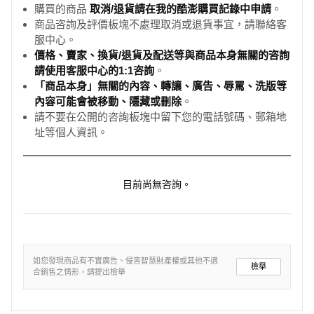
購買的商品
取消/退貨請在我的酷澎購買記錄中申請
。
商品咨詢及評價板塊不處理取消或退貨事宜，請聯絡客
服中心。
價格、賣家、換貨/退貨及配送等與商品本身無關的咨詢
請使用客服中心的1:1咨詢
。
「商品本身」無關的內容、轉讓、廣告、辱罵、洗版等
內容可能會被移動、隱藏或刪除
。
請不要在公開的咨詢板塊中留下您的電話號碼、郵箱地
址等個人資訊。
目前尚無咨詢。
如您發現商品有不實廣告、侵害智慧財產權或其他不適
檢舉
合銷售之情形，請提出檢舉