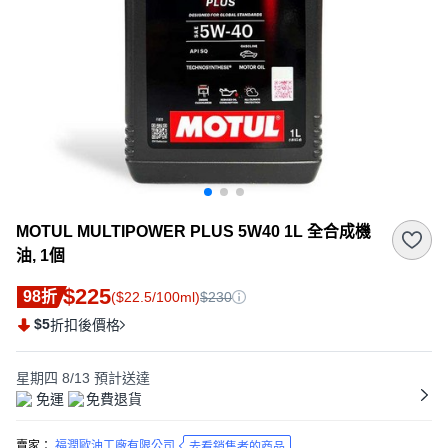
MOTUL MULTIPOWER PLUS 5W40 1L 全合成機
油, 1個
$225
98折
($22.5/100ml)
$230
$5
折扣後價格
星期四 8/13
預計送達
免運
免費退貨
賣家：
福潤歐油工廠有限公司
去看銷售者的商品