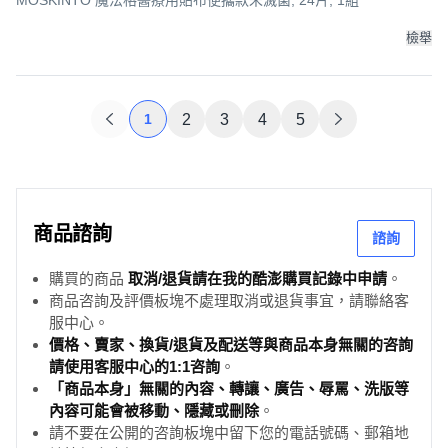
MOSKINTO 魔法格醫療用貼布便攜款未滅菌, 24片, 1組
檢舉
1
2
3
4
5
商品諮詢
諮詢
購買的商品
取消/退貨請在我的酷澎購買記錄中申請
。
商品咨詢及評價板塊不處理取消或退貨事宜，請聯絡客
服中心。
價格、賣家、換貨/退貨及配送等與商品本身無關的咨詢
請使用客服中心的1:1咨詢
。
「商品本身」無關的內容、轉讓、廣告、辱罵、洗版等
內容可能會被移動、隱藏或刪除
。
請不要在公開的咨詢板塊中留下您的電話號碼、郵箱地