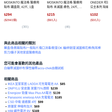
MOSKINTO 魔法格 醫療用
MOSKINTO 魔法格 醫療用
ONEDER 旺達
貼布 鐵盒款, 42片, 1盒
貼布 未滅菌 膚色, 24片, 1
公主系列 貼繃 PR
盒
20個, 2盒
294
215
102
$
$
$
(
$294/1個
)
(
$9/1入
)
(
$3/1入
)
(
301
)
(
46
)
(
5
與此商品相關的類別
藥盒/急救箱
貼布/一般貼片
傷口消毒/軟膏
OK 繃/絆創膏
滅菌棉花棒/掏耳棒
剪刀/鑷子
其他家庭醫療用品
您可能會喜歡的其他產品
白繃帶
滅菌紗布
彈性繃帶
accu-chek血糖試紙
相關商品
•
IKEA 宜家家居 LADDA 可充電電池 AA
$85
•
ONPYLU 安皮露 潔露75%酒精
$239
•
Energizer 勁量 Max Plus AA電池
$139
•
Panasonic eneloop AAA 充電電池
$185
•
CSD 中衛 速癒膜 4吋
$99
•
原薘家 伸縮布加大
$69
•
HIM 鹼性電池 9V
$349