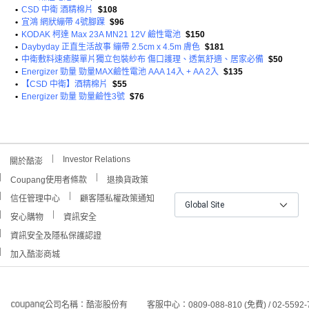
•
CSD 中衛 酒精棉片
$108
•
宜鴻 網狀繃帶 4號腳踝
$96
•
KODAK 柯達 Max 23A MN21 12V 鹼性電池
$150
•
Daybyday 正直生活故事 繃帶 2.5cm x 4.5m 膚色
$181
•
中衛敷料速癒膜單片獨立包裝紗布 傷口護理、透氣舒適、居家必備
$50
•
Energizer 勁量 勁量MAX鹼性電池 AAA 14入 + AA 2入
$135
•
【CSD 中衛】酒精棉片
$55
•
Energizer 勁量 勁量鹼性3號
$76
Investor Relations
關於酷澎
Coupang使用者條款
退換貨政策
信任管理中心
顧客隱私權政策通知
Global Site
安心購物
資訊安全
資訊安全及隱私保護認證
加入酷澎商城
公司名稱：酷澎股份有
客服中心：0809-088-810 (免費) / 02-5592-