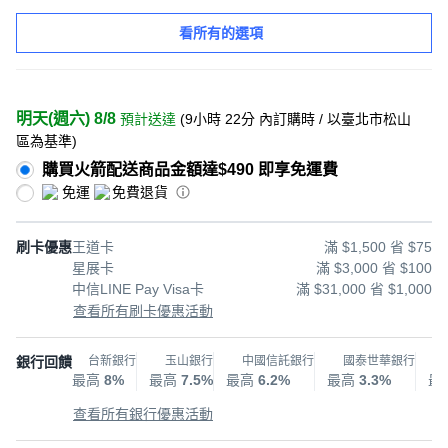
看所有的選項
明天(週六) 8/8
預計送達
(
9小時 22分
內訂購時
/ 以臺北市松山
區為基準
)
購買火箭配送商品金額達$490 即享免運費
免運
免費退貨
刷卡優惠
王道卡
滿 $1,500 省 $75
星展卡
滿 $3,000 省 $100
中信LINE Pay Visa卡
滿 $31,000 省 $1,000
查看所有刷卡優惠活動
銀行回饋
台新銀行
玉山銀行
中國信託銀行
國泰世華銀行
最高
8%
最高
7.5%
最高
6.2%
最高
3.3%
最
查看所有銀行優惠活動