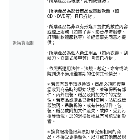
· 所購產品為報紙、期刊或雜誌；
· 所購產品為影音商品或電腦軟體（如
CD、DVD等）且已拆封；
· 所購產品為非以有形媒介提供的數位內容
或線上服務（如電子書、影音串流服務、
訂閱制軟體服務等）並經您事先同意才提
供；
退換貨限制
· 所購產品為個人衛生用品（如內衣褲、刮
鬍刀、穿戴式美甲等）且您已拆封；
· 依照所適用法律、法規、裁定、命令或法
院判決不適用鑑賞期的任何其他情況。
※ 若您有意申請退換貨，商品必須回復至
您收到商品時的原始狀態，並確保所有部
件、內外包裝、贈品及附加文件的完整
性。若商品或贈品已拆封使用、貼紙或標
籤脫落、吊牌拆除、或有任何部件、包
裝、贈品或附加文件遺失、故障、受到污
損等情況，您的退換貨權益有可能受到影
響。
※ 換貨服務僅限與原訂單完全相同的商
品，不接受更換顏色、尺寸或其他商品規