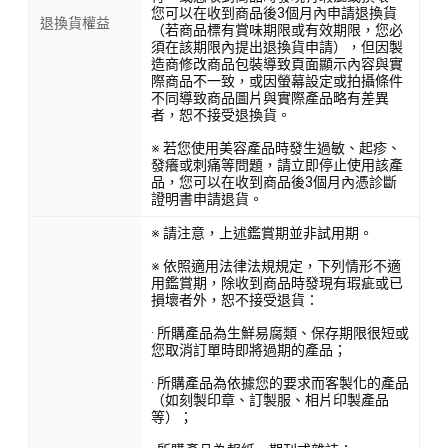
您可以在收到商品後3個月內申請退換貨
退換貨權益
（若商品標有賞味期限或有效期限，您必
須在該期限內提出退換貨申請），但因製
造商修改商品包裝導致頁面顯示內容與實
際商品不一致，或因螢幕設定或拍攝條件
不同導致商品圖片與實際產品略有差異
者，恕不接受退換貨。
※ 若您使用美容產品時發生過敏、起疹、
發癢或刺痛等問題，請立即停止使用該產
品，您可以在收到商品後3個月內憑診斷
證明書申請退貨。
※ 請注意，上述鑑賞期並非試用期。
※ 依照適用法律法規規定，下列情形不適
用鑑賞期，除收到商品時發現有瑕疵或已
損壞者外，恕不接受退貨：
· 所購產品為生鮮易腐類、保存期限很短或
您取消訂單時即將過期的產品；
· 所購產品為依據您的要求而客製化的產品
（如刻製印章、訂製服、相片印製產品
等）；