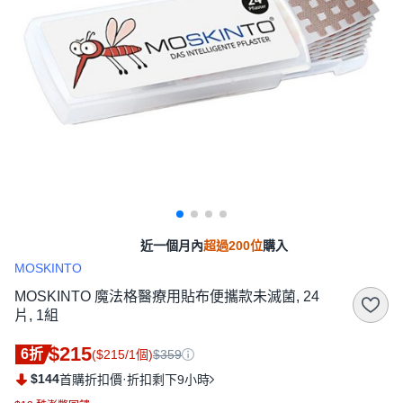
近一個月內
超過200位
購入
MOSKINTO
MOSKINTO 魔法格醫療用貼布便攜款未滅菌, 24
片, 1組
$215
6折
($215/1個)
$359
$144
·
首購折扣價
折扣剩下9小時