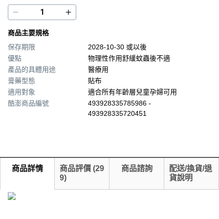
商品主要規格
保存期限
2028-10-30 或以後
優點
物理性作用舒緩蚊蟲後不適
產品的具體用途
醫療用
膏藥型態
貼布
適用對象
適合所有年齡層兒童孕婦可用
酷澎商品編號
493928335785986 -
493928335720451
商品詳情
商品評價
(
29
商品諮詢
配送/換貨/退
9
)
貨說明