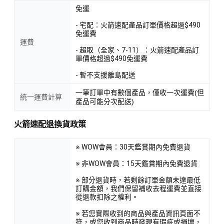
免運
- 宅配：火箭速配產品訂單價格超過$490
免運費
運費
- 超取（全家、7-11）：火箭速配產品訂
單價格超過$490免運費
- 暫不支援離島配送
一筆訂單中有數個產品，僅收一次運費(但
統一運費計算
產品可能分次配送)
火箭速配退換貨政策
※ WOW會員：30天鑑賞期內免費退貨
※ 非WOW會員：15天鑑賞期內免費退貨
※ 部分退貨時，若剩餘訂單金額未達最低
訂購金額，我們保留補收去程運費並直接
從退款扣除之權利。
※ 若您實際收到的商品與產品資訊頁面不
符，或您收到商品時發現有瑕疵或損壞，