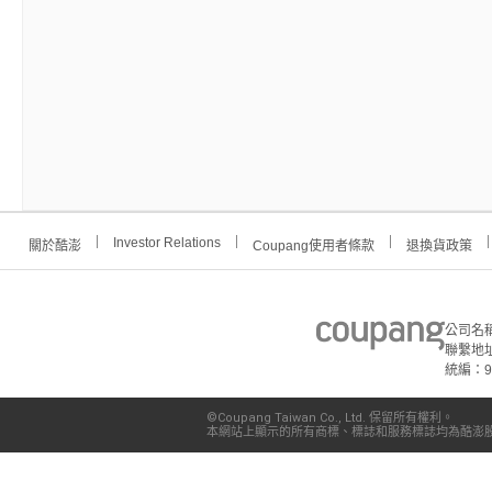
Investor Relations
關於酷澎
Coupang使用者條款
退換貨政策
公司名
聯繫地址
統編：91
©Coupang Taiwan Co., Ltd. 保留所有權利。
本網站上顯示的所有商標、標誌和服務標誌均為酷澎股