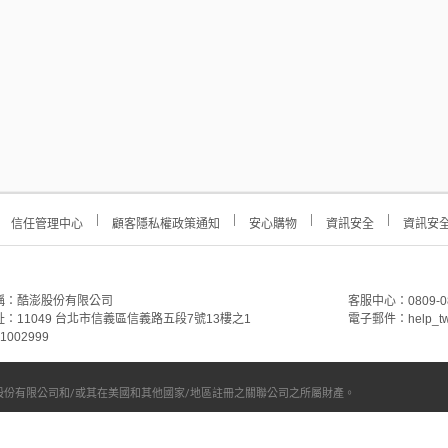
信任管理中心
顧客隱私權政策通知
安心購物
資訊安全
資訊安
稱：酷澎股份有限公司
客服中心：0809-088-
：11049 台北市信義區信義路五段7號13樓之1
電子郵件：help_tw
002999
份有限公司和/或其在美國和其他國家/地區註冊之關聯公司之所屬財產。