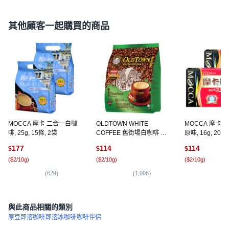
其他顧客一起購買的商品
MOCCA 摩卡 二合一白咖
OLDTOWN WHITE
MOCCA 摩卡 
啡, 25g, 15條, 2袋
COFFEE 舊街場白咖啡 3
原味, 16g, 20包
合1榛果味白咖啡, 31.6g,
177
114
114
$
$
$
31.6g, 15包, 1袋
(
$2/10g
)
(
$2/10g
)
(
$2/10g
)
(
629
)
(
1,006
)
(
9
與此商品相關的類別
原豆即溶咖啡
即溶冰咖啡
咖啡伴侶