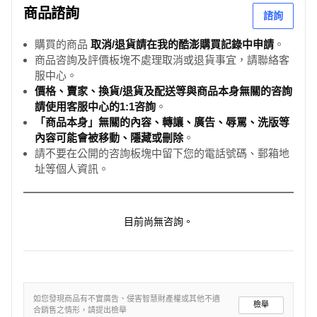
商品諮詢
諮詢
購買的商品
取消/退貨請在我的酷澎購買記錄中申請
。
商品咨詢及評價板塊不處理取消或退貨事宜，請聯絡客
服中心。
價格、賣家、換貨/退貨及配送等與商品本身無關的咨詢
請使用客服中心的1:1咨詢
。
「商品本身」無關的內容、轉讓、廣告、辱罵、洗版等
內容可能會被移動、隱藏或刪除
。
請不要在公開的咨詢板塊中留下您的電話號碼、郵箱地
址等個人資訊。
目前尚無咨詢。
如您發現商品有不實廣告、侵害智慧財產權或其他不適
檢舉
合銷售之情形，請提出檢舉