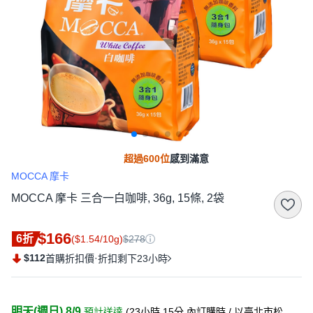
超過600位
感到滿意
MOCCA 摩卡
MOCCA 摩卡 三合一白咖啡, 36g, 15條, 2袋
$166
6折
($1.54/10g)
$278
$112
·
首購折扣價
折扣剩下23小時
明天(週日) 8/9
預計送達
(
23小時 15分
內訂購時
/ 以臺北市松