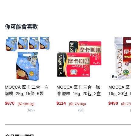
你可能會喜歡
MOCCA 摩卡 二合一白
MOCCA 摩卡 三合一咖
MOCCA 摩卡
咖啡, 25g, 15條, 6袋
啡 原味, 16g, 20包, 2盒
16g, 30包, 6
$
670
$
114
$
490
($2.98/10g)
($1.78/10g)
($1.7/10g
(
629
)
(
96
)
(
84