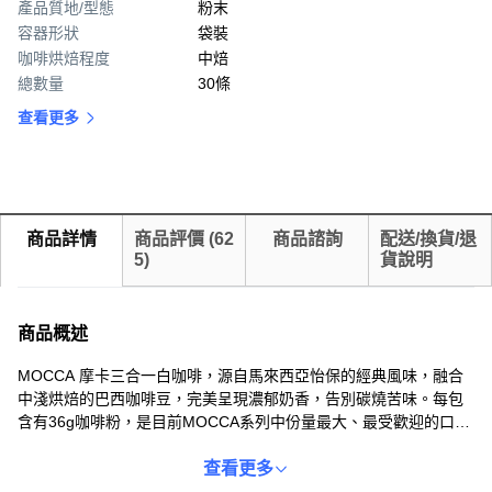
產品質地/型態
粉末
容器形狀
袋裝
咖啡烘焙程度
中焙
總數量
30條
查看更多
商品詳情
商品評價
(
62
商品諮詢
配送/換貨/退
5
)
貨說明
商品概述
MOCCA 摩卡三合一白咖啡，源自馬來西亞怡保的經典風味，融合
中淺烘焙的巴西咖啡豆，完美呈現濃郁奶香，告別碳燒苦味。每包
含有36g咖啡粉，是目前MOCCA系列中份量最大、最受歡迎的口味
之一，讓您隨時隨地享受一杯香醇的白咖啡。獨立包裝，方便攜
帶，無論在家中、辦公室或旅途中，都能輕鬆沖泡一杯暖心飲品。
查看更多
本產品含有牛奶成分，每包含有147.6毫克咖啡因，建議每日攝取量