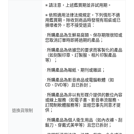
※ 請注意，上述鑑賞期並非試用期。
※ 依照適用法律法規規定，下列情形不適
用鑑賞期，除收到商品時發現有瑕疵或已
損壞者外，恕不接受退貨：
· 所購產品為生鮮易腐類、保存期限很短或
您取消訂單時即將過期的產品；
· 所購產品為依據您的要求而客製化的產品
（如刻製印章、訂製服、相片印製產品
等）；
· 所購產品為報紙、期刊或雜誌；
· 所購產品為影音商品或電腦軟體（如
CD、DVD等）且已拆封；
· 所購產品為非以有形媒介提供的數位內容
或線上服務（如電子書、影音串流服務、
訂閱制軟體服務等）並經您事先同意才提
供；
退換貨限制
· 所購產品為個人衛生用品（如內衣褲、刮
鬍刀、穿戴式美甲等）且您已拆封；