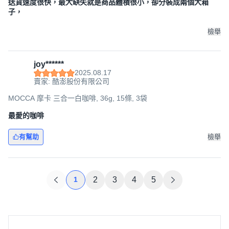
送貨速度很快，最大缺失就是商品體積很小，卻分裝成兩個大箱
子，
檢舉
joy******
2025.08.17
賣家: 酷澎股份有限公司
MOCCA 摩卡 三合一白咖啡, 36g, 15條, 3袋
最愛的咖啡
有幫助
檢舉
1
2
3
4
5