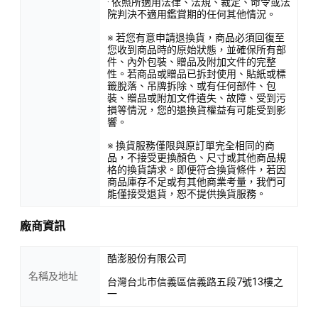
· 依照所適用法律、法規、裁定、命令或法
院判決不適用鑑賞期的任何其他情況。
※ 若您有意申請退換貨，商品必須回復至
您收到商品時的原始狀態，並確保所有部
件、內外包裝、贈品及附加文件的完整
性。若商品或贈品已拆封使用、貼紙或標
籤脫落、吊牌拆除、或有任何部件、包
裝、贈品或附加文件遺失、故障、受到污
損等情況，您的退換貨權益有可能受到影
響。
※ 換貨服務僅限與原訂單完全相同的商
品，不接受更換顏色、尺寸或其他商品規
格的換貨請求。即便符合換貨條件，若因
商品庫存不足或有其他商業考量，我們可
能僅接受退貨，恕不提供換貨服務。
廠商資訊
酷澎股份有限公司
名稱及地址
台灣台北市信義區信義路五段7號13樓之
一