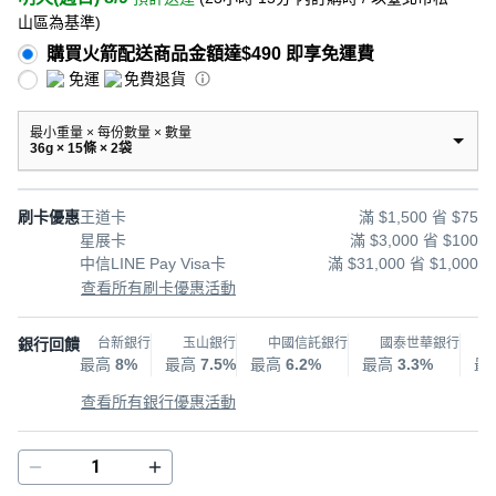
山區為基準
)
購買火箭配送商品金額達$490 即享免運費
免運
免費退貨
最小重量 × 每份數量 × 數量
36g × 15條 × 2袋
刷卡優惠
王道卡
滿 $1,500 省 $75
星展卡
滿 $3,000 省 $100
中信LINE Pay Visa卡
滿 $31,000 省 $1,000
查看所有刷卡優惠活動
銀行回饋
台新銀行
玉山銀行
中國信託銀行
國泰世華銀行
最高
8%
最高
7.5%
最高
6.2%
最高
3.3%
最
查看所有銀行優惠活動