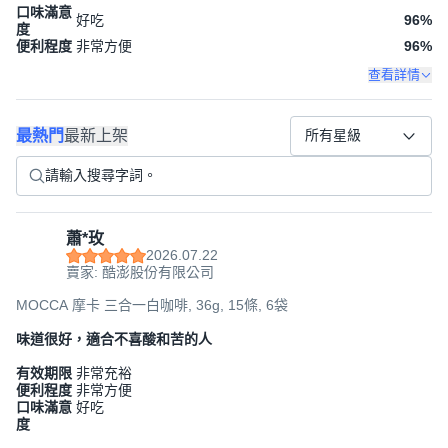
口味滿意
好吃
96
%
度
便利程度
非常方便
96
%
查看詳情
最熱門
最新上架
所有星級
蕭*玫
2026.07.22
賣家: 酷澎股份有限公司
MOCCA 摩卡 三合一白咖啡, 36g, 15條, 6袋
味道很好，適合不喜酸和苦的人
有效期限
非常充裕
便利程度
非常方便
口味滿意
好吃
度