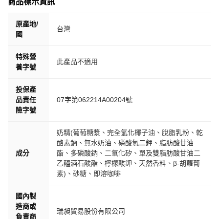
商品標示資訊
原產地/
台灣
國
特殊營
此產品不適用
養字號
投保產
品責任
07字第062214A00204號
險字號
奶精(葡萄糖漿、完全氫化椰子油、脫脂乳粉、乾
酪素鈉、無水奶油、磷酸氫二鉀、脂肪酸甘油
成分
酯、多磷酸鈉、二氧化矽、單及雙脂肪酸甘油二
乙醯酒石酸酯、檸檬酸鉀、天然香料、β-胡蘿蔔
素)、砂糖、即溶咖啡
國內製
造商或
瑞昶貿易股份有限公司
負責商