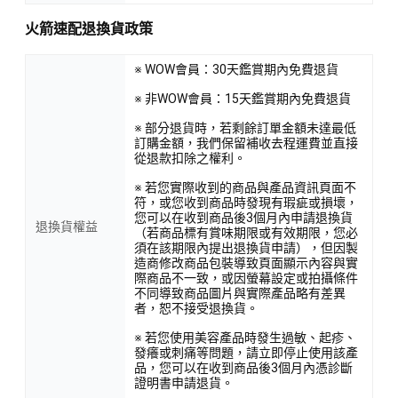
火箭速配退換貨政策
※ WOW會員：30天鑑賞期內免費退貨
※ 非WOW會員：15天鑑賞期內免費退貨
※ 部分退貨時，若剩餘訂單金額未達最低
訂購金額，我們保留補收去程運費並直接
從退款扣除之權利。
※ 若您實際收到的商品與產品資訊頁面不
符，或您收到商品時發現有瑕疵或損壞，
您可以在收到商品後3個月內申請退換貨
退換貨權益
（若商品標有賞味期限或有效期限，您必
須在該期限內提出退換貨申請），但因製
造商修改商品包裝導致頁面顯示內容與實
際商品不一致，或因螢幕設定或拍攝條件
不同導致商品圖片與實際產品略有差異
者，恕不接受退換貨。
※ 若您使用美容產品時發生過敏、起疹、
發癢或刺痛等問題，請立即停止使用該產
品，您可以在收到商品後3個月內憑診斷
證明書申請退貨。