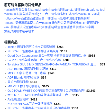
您可能會喜歡的其他產品
maxim咖啡混合白金
kanuda
maxim
maxim咖啡
barista-咖啡
french-cafe-coffee
maxim-麥心
雀巢
孔劉咖啡
g7-三合一咖啡
咖啡包
日本咖啡
maxim-摩卡咖啡
hollys-coffee
西雅圖
西雅圖三合一咖啡
kanu低咖啡因迷你
榛果咖啡
lookas9-雙倍濃縮拿鐵
二合一
maxim-低咖啡因即溶咖啡粉
maxim即溶咖啡
kanu黑咖啡
法式速溶咖啡
ediya咖啡
agf箴言金咖啡
香草拿鐵
kanu拿鐵
越南g7黑咖啡
榛子咖啡
相關商品
•
Tchibo 無咖啡因阿拉比卡即溶咖啡粉
$258
•
NESCAFE 雀巢咖啡 金牌咖啡 深焙風味
$131
•
Good Day Cappuccino 三合一咖啡 卡布奇諾風味 附巧克力粉
$988
•
G7 2in1 咖啡與糖 即溶三合一咖啡 內含糖
$280
•
Torabika GILUS MIX SENSASI AROMA PANDAN TORABIKA 即溶咖啡
$63
•
AGF Blendy 濃縮咖啡球 焦糖味
$112
•
MOCCA 摩卡 特賞三合一咖啡
$140
•
AGF Blendy 咖啡球 無糖
$64
•
貝妮 竹鹽咖啡粉
$168
•
MR.VIET 椰子即溶咖啡粉
$105
•
OLDTOWN WHITE COFFEE 舊街場白咖啡 3合1特濃白咖啡
$3,243
•
金車 MR.BROWN 伯朗咖啡 特濃湖鹽咖啡 三合一
$115
•
Air低糖混合咖啡
$421
•
KOPIKO BLACK三合一即溶咖啡粉
$121
•
NESCAFE 雀巢咖啡 Crema濃郁美式即溶咖啡粉
$134