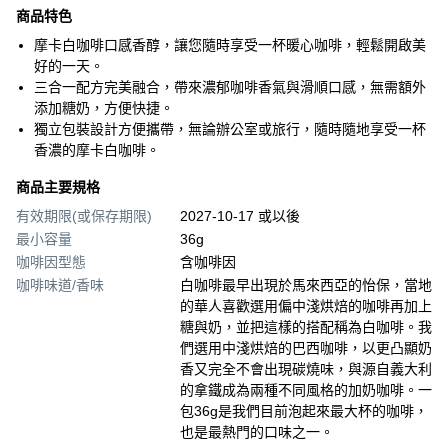
商品特色
摩卡白咖啡口感香醇，讓您隨時享受一杯暖心咖啡，輕鬆開啟美
好的一天。
三合一配方完美融合，帶來濃郁咖啡香氣與滑順口感，無需額外
添加糖奶，方便快捷。
獨立包裝設計方便攜帶，無論辦公室或旅行，隨時隨地享受一杯
香濃的摩卡白咖啡。
商品主要規格
有效期限(或保存期限)
2027-10-17 或以後
最小容量
36g
咖啡因型態
含咖啡因
咖啡味道/香味
白咖啡最早出現於馬來西亞的怡保，當地
的華人喜歡選用偏中淺烘焙的咖啡再加上
糖與奶，並把這樣的搭配稱為白咖啡。我
們選用中淺烘焙的巴西咖啡，以更凸顯奶
香又完全不會出現碳燒味，與源自義大利
的拿鐵成為兩種不同風格的加奶咖啡。一
包36g是我們目前泡起來最大杯的咖啡，
也是最熱門的口味之一。