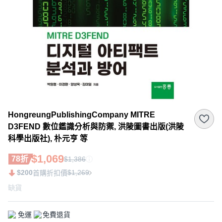
HongreungPublishingCompany MITRE
D3FEND 數位鑑識分析與防禦, 洪陵圖書出版(洪陵
科學出版社), 朴元亨 等
$1,069
78折
$1,386
$200
$1,269
首購折扣價
缺貨
免運
免費退貨