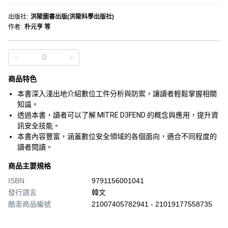
出版社
:
洪陵圖書出版(洪陵科學出版社)
作者
:
朴元亨 等
商品特色
本書深入淺出地介紹數位工件分析與防禦，讓讀者輕鬆掌握相關
知識。
透過本書，讀者可以了解 MITRE D3FEND 的概念與應用，提升資
訊安全技能。
本書內容豐富，涵蓋數位安全領域的各個面向，適合不同程度的
讀者閱讀。
商品主要規格
ISBN
9791156001041
發行語言
韓文
酷澎商品編號
21007405782941 - 21019177558735