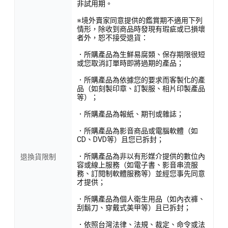
非試用期。
※境外賣家同意提供的鑑賞期不適用下列
情形，除收到商品時發現有瑕疵或已損壞
者外，恕不接受退貨：
．所購產品為生鮮易腐類、保存期限很短
或您取消訂單時即將過期的產品；
．所購產品為依據您的要求而客製化的產
品（如刻製印章、訂製服、相片印製產品
等）；
．所購產品為報紙、期刊或雜誌；
．所購產品為影音商品或電腦軟體（如
CD、DVD等）且您已拆封；
．所購產品為非以有形媒介提供的數位內
退換貨限制
容或線上服務（如電子書、影音串流服
務、訂閱制軟體服務等）並經您事先同意
才提供；
．所購產品為個人衛生用品（如內衣褲、
刮鬍刀、穿戴式美甲等）且已拆封；
．依照台灣法律、法規、裁定、命令或法