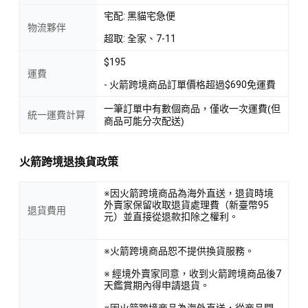
宅配: 黑貓宅急便
物流夥伴
超取: 全家、7-11
$195
運費
- 火箭跨境商品訂單價格超過$690免運費
一筆訂單中有數個商品，僅收一次運費(但
統一運費計算
商品可能分次配送)
火箭跨境退換貨政策
※因火箭跨境商品為海外直送，退貨時境
外賣家保留收取退貨處理費（新臺幣95
退貨費用
元）並直接從退款扣除之權利。
※火箭跨境商品恕不提供換貨服務。
※ 經境外賣家同意，收到火箭跨境商品後7
天鑑賞期內得申請退貨。
※因火箭跨境商品為海外直送，從商品開