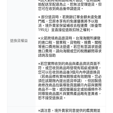
始配送至配達為止，恕無法受理退貨，但
您可在收到商品後申請退貨。
※ 部分退貨時，若剩餘訂單金額未達免運
門檻，您原本享有的免運優惠將予以取
消，境外賣家保留補收去程運費（新臺幣
195元）並直接從退款扣除之權利。
※火箭跨境商品退貨時，台灣海關所課徵
退換貨權益
的進口稅、營業稅、貨物稅、規費、關稅
等進口費用無法退還，若您有意請求退還
進口費用，請向海關或您的稅務顧問尋求
諮詢及協助
※若您實際收到的商品與產品資訊頁面不
符，或您收到商品時發現有瑕疵或損壞，
您可以在收到商品後3個月內申請退換貨
（若商品標有賞味期限或有效期限，您必
須在該期限內提出退貨申請），但因製造
商修改商品包裝導致頁面顯示內容與實際
商品不一致，或因螢幕設定或拍攝條件不
同導致商品圖片與實際產品略有差異者，
恕不接受退換貨。
※請注意，境外賣家同意提供的鑑賞期並