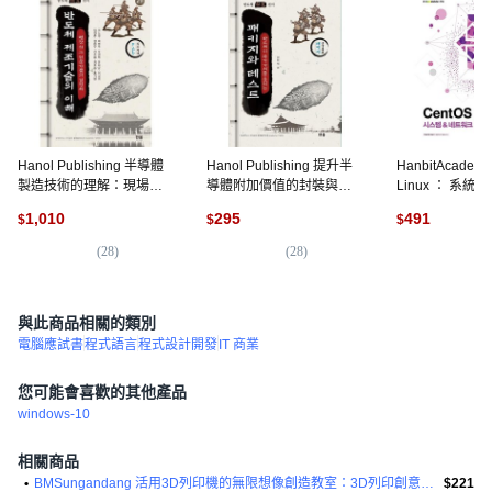
Hanol Publishing 半導體
Hanol Publishing 提升半
HanbitAcademy
製造技術的理解：現場最
導體附加價值的封裝與測
Linux ： 系統 &
高專家們的結晶, 郭魯烈,裴
試, 徐民錫
CookBook 278
1,010
295
491
$
$
$
炳旭,吳京澤 等
(
28
)
(
28
)
(
1
)
與此商品相關的類別
電腦應試書
程式語言
程式設計開發
IT 商業
您可能會喜歡的其他產品
windows-10
相關商品
•
BMSungandang 活用3D列印機的無限想像創造教室：3D列印創意開發教材
$221