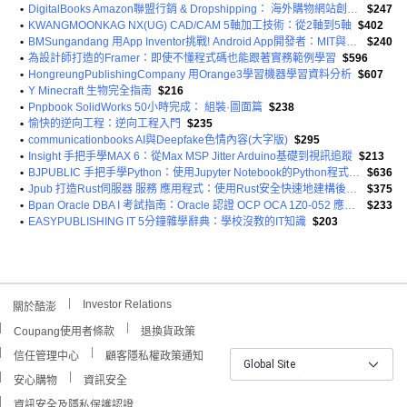
•
DigitalBooks Amazon聯盟行銷 & Dropshipping： 海外購物網站創業： 零接觸全球銷售
$247
•
KWANGMOONKAG NX(UG) CAD/CAM 5軸加工技術：從2軸到5軸
$402
•
BMSungandang 用App Inventor挑戰! Android App開發者：MIT與Google共同打造的App開發語言
$240
•
為設計師打造的Framer：即使不懂程式碼也能跟著實務範例學習
$596
•
HongreungPublishingCompany 用Orange3學習機器學習資料分析
$607
•
Y Minecraft 生物完全指南
$216
•
Pnpbook SolidWorks 50小時完成： 組裝·圖面篇
$238
•
愉快的逆向工程：逆向工程入門
$235
•
communicationbooks AI與Deepfake色情內容(大字版)
$295
•
Insight 手把手學MAX 6：從Max MSP Jitter Arduino基礎到視訊追蹤
$213
•
BJPUBLIC 手把手學Python：使用Jupyter Notebook的Python程式設計
$636
•
Jpub 打造Rust伺服器 服務 應用程式：使用Rust安全快速地建構後端伺服器 服務與前端
$375
•
Bpan Oracle DBA I 考試指南：Oracle 認證 OCP OCA 1Z0-052 應考用
$233
•
EASYPUBLISHING IT 5分鐘雜學辭典：學校沒教的IT知識
$203
Investor Relations
關於酷澎
Coupang使用者條款
退換貨政策
信任管理中心
顧客隱私權政策通知
Global Site
安心購物
資訊安全
資訊安全及隱私保護認證