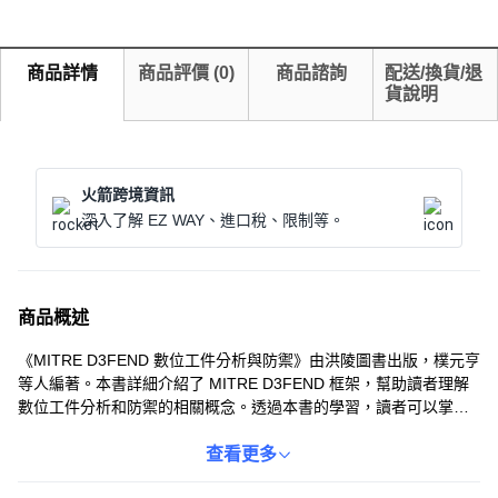
商品詳情
商品評價
(
0
)
商品諮詢
配送/換貨/退
貨說明
火箭跨境資訊
深入了解 EZ WAY、進口稅、限制等。
商品概述
《MITRE D3FEND 數位工件分析與防禦》由洪陵圖書出版，樸元亨
等人編著。本書詳細介紹了 MITRE D3FEND 框架，幫助讀者理解
數位工件分析和防禦的相關概念。透過本書的學習，讀者可以掌握
最新的資訊安全技術，提升數位防禦能力。本書內容深入淺出，適
合資訊安全領域的專業人士以及對資訊安全有興趣的讀者閱讀。
查看更多
ISBN 為 9791156001041。