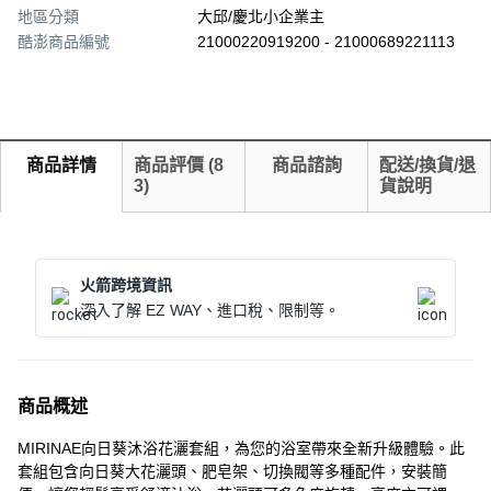
地區分類
大邱/慶北小企業主
酷澎商品編號
21000220919200 - 21000689221113
商品詳情
商品評價
(
8
商品諮詢
配送/換貨/退
3
)
貨說明
火箭跨境資訊
深入了解 EZ WAY、進口稅、限制等。
商品概述
MIRINAE向日葵沐浴花灑套組，為您的浴室帶來全新升級體驗。此
套組包含向日葵大花灑頭、肥皂架、切換閥等多種配件，安裝簡