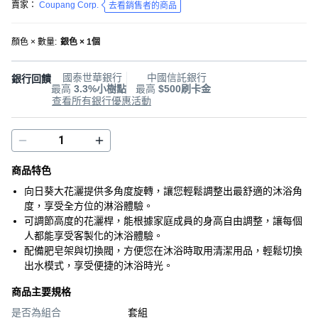
賣家：
Coupang Corp.
去看銷售者的商品
顏色 × 數量
:
銀色 × 1個
國泰世華銀行
中國信託銀行
銀行回饋
最高
3.3%小樹點
最高
$500刷卡金
查看所有銀行優惠活動
商品特色
向日葵大花灑提供多角度旋轉，讓您輕鬆調整出最舒適的沐浴角
度，享受全方位的淋浴體驗。
可調節高度的花灑桿，能根據家庭成員的身高自由調整，讓每個
人都能享受客製化的沐浴體驗。
配備肥皂架與切換閥，方便您在沐浴時取用清潔用品，輕鬆切換
出水模式，享受便捷的沐浴時光。
商品主要規格
是否為組合
套組