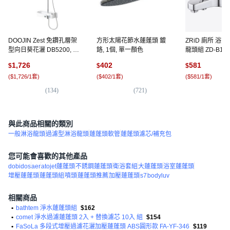
DOOJIN Zest 免鑽孔層架
方形太陽花節水蓮蓬頭 鍍
ZRiD 廁所 浴
型向日葵花灑 DB5200, 白
鉻, 1個, 單一顏色
龍頭組 ZD-B1202
色, 1個
一顏色
1,726
402
581
$
$
$
(
$1,726/1套
)
(
$402/1套
)
(
$581/1套
)
(
134
)
(
721
)
(
6
與此商品相關的類別
一般淋浴龍頭
過濾型淋浴龍頭
蓮蓬頭軟管
蓮蓬頭濾芯/補充包
您可能會喜歡的其他產品
dobidos
aer
atojet蓮蓬頭
不銹鋼蓮蓬頭
衛浴套組
大蓮蓬頭
浴室蓮蓬頭
增壓蓮蓬頭
蓮蓬頭組
噴頭
蓮蓬頭推薦
加壓蓮蓬頭
s7
bodyluv
相關商品
•
bathtem 淨水蓮蓬頭組
$162
•
comet 淨水過濾蓮蓬頭 2入 + 替換濾芯 10入 組
$154
•
FaSoLa 多段式增壓過濾花灑加壓蓮蓬頭 ABS圓形款 FA-YF-346
$119