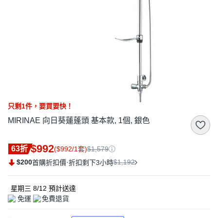
只剩
1
件，
要買要快！
MIRINAE 向日葵蓮蓬頭 基本款, 1個, 銀色
$992
63折
($992/1套)
$1,579
$200
·
$1,192
首購折扣價
折扣剩下3小時
星期三 8/12
預計送達
免運
免費退貨