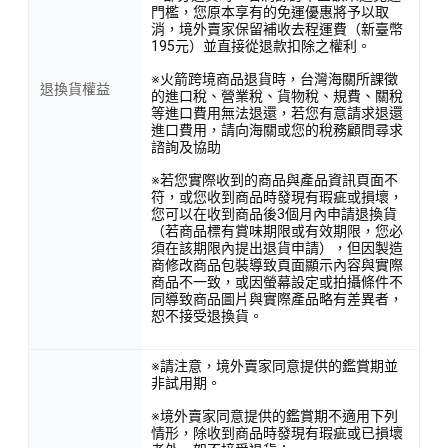
門檻，您原本享有的免運優惠將予以取
消，境外賣家保留補收去程運費（新臺幣
195元）並直接從退款扣除之權利。
※火箭跨境商品退貨時，台灣海關所課徵
退換貨權益
的進口稅、營業稅、貨物稅、規費、關稅
等進口費用無法退還，若您有意請求退還
進口費用，請向海關或您的稅務顧問尋求
諮詢及協助
※若您實際收到的商品與產品資訊頁面不
符，或您收到商品時發現有瑕疵或損壞，
您可以在收到商品後3個月內申請退換貨
（若商品標有賞味期限或有效期限，您必
須在該期限內提出退貨申請），但因製造
商修改商品包裝導致頁面顯示內容與實際
商品不一致，或因螢幕設定或拍攝條件不
同導致商品圖片與實際產品略有差異者，
恕不接受退換貨。
※請注意，境外賣家同意提供的鑑賞期並
非試用期。
※境外賣家同意提供的鑑賞期不適用下列
情形，除收到商品時發現有瑕疵或已損壞