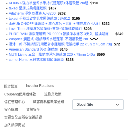
•
KOXINA 強力增壓省水手持式蓮蓬頭+沐浴軟管 2m組
$150
•
takagi 壁掛式柔膚蓮蓬頭
$167
•
Vitatherm 淨水器淋浴 AJ-8200
$262
•
takagi 手持式省水低水壓蓮蓬頭 JSA012
$195
•
deHUb ON/OFF 蓮蓬頭 + 濾心濾芯 + 套組 + 補充濾心 4入組
$232
•
Love Trees增壓濾芯蓮蓬頭+支架+蓮蓬頭軟管組
$208
•
PURE RAIN 濾淨蓮蓬頭 PR-9000+替換淨水濾芯 3支入+替換過濾棉片 5片入組
$849
•
Winprice 觸控式3段調節省水蓮蓬頭+不鏽鋼軟管 2m
$252
•
淋沐一郎 不鏽鋼細孔增壓省水蓮蓮頭 電鍍把手 22 x 5.9 x 4.5cm 73g
$72
•
American Standard 美標 蓮蓬頭
$145
•
MUTI Living 三合一維他命淨水蓮蓬頭 220 x 78mm 140g
$590
•
comet Home 三段式水壓調節蓮蓬頭
$138
Investor Relations
關於酷澎
Coupang使用者條款
退換貨政策
信任管理中心
顧客隱私權政策通知
Global Site
安心購物
資訊安全
資訊安全及隱私保護認證
加入酷澎商城