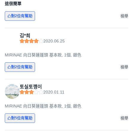
這很簡單
對2位有幫助
檢舉
김*희
讓您輕鬆享受舒適淋浴體驗。其簡約時尚的設計，搭配多種實
2020.06.25
用功能，為您的浴室增添一抹現代感。產品包含主體、安裝配
件、蓮蓬頭軟管等。
MIRINAE 向日葵蓮蓬頭 基本款, 1個, 銀色
對2位有幫助
檢舉
<產品資訊皆由跨境廠商提供，
產品資訊部分文字係由AI產出
，
翻譯內容僅供參考，相關說明應以實際產品標示資訊為準>
토실토깽이
2020.01.11
MIRINAE 向日葵蓮蓬頭 基本款, 1個, 銀色
對5位有幫助
檢舉