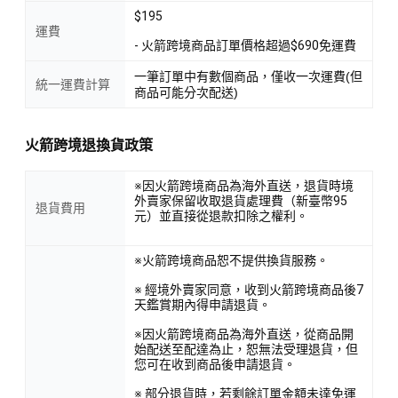
$195
運費
- 火箭跨境商品訂單價格超過$690免運費
一筆訂單中有數個商品，僅收一次運費(但
統一運費計算
商品可能分次配送)
火箭跨境退換貨政策
※因火箭跨境商品為海外直送，退貨時境
外賣家保留收取退貨處理費（新臺幣95
退貨費用
元）並直接從退款扣除之權利。
※火箭跨境商品恕不提供換貨服務。
※ 經境外賣家同意，收到火箭跨境商品後7
天鑑賞期內得申請退貨。
※因火箭跨境商品為海外直送，從商品開
始配送至配達為止，恕無法受理退貨，但
您可在收到商品後申請退貨。
※ 部分退貨時，若剩餘訂單金額未達免運