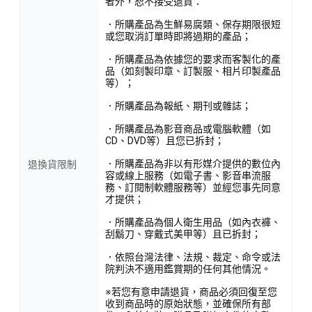
者外，恕不接受退貨：
．所購產品為生鮮易腐類、保存期限很短
或您取消訂單時即將過期的產品；
．所購產品為依據您的要求而客製化的產
品（如刻製印章、訂製服、相片印製產品
等）；
．所購產品為報紙、期刊或雜誌；
．所購產品為影音商品或電腦軟體（如
CD、DVD等）且您已拆封；
．所購產品為非以有形媒介提供的數位內
退換貨限制
容或線上服務（如電子書、影音串流服
務、訂閱制軟體服務等）並經您事先同意
才提供；
．所購產品為個人衛生用品（如內衣褲、
刮鬍刀、穿戴式美甲等）且已拆封；
．依照台灣法律、法規、裁定、命令或法
院判決不適用鑑賞期的任何其他情況。
※若您有意申請退貨，商品必須回復至您
收到商品時的原始狀態，並確保所有部