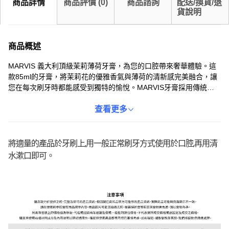
商品詳情
商品評價
(
0
)
商品諮詢
配送/換貨/退
貨說明
商品概述
MARVIS 義大利頂級茉莉薄荷牙膏，為您的口腔帶來奢華體驗。這
款85ml的牙膏，將茉莉花的優雅香氣與薄荷的清新感完美融合，讓
您在每次刷牙時都能感受到獨特的愉悅。MARVIS牙膏採用傳統義
大利配方，質地細膩，能有效清潔牙齒，去除牙菌斑，同時保護牙
齦健康。其獨特的香味更能持久清新口氣，讓您自信展現笑容。無
查看更多
論是日常使用還是旅行攜帶，MARVIS茉莉薄荷牙膏都是您提升生
活品質的理想之選。
將適量的產品於牙刷上,用一般正常刷牙方式使用於口腔,再用清
水漱口即可。