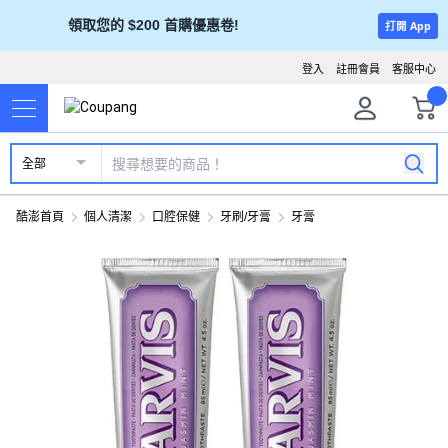
領取您的 $200 首購優惠卷!
打開 App
登入
註冊會員
客服中心
全部
酷澎首頁
個人清潔
口腔保健
牙刷/牙膏
牙膏