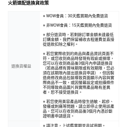
火箭速配退換貨政策
※ WOW會員：30天鑑賞期內免費退貨
※ 非WOW會員：15天鑑賞期內免費退貨
※ 部分退貨時，若剩餘訂單金額未達最低
訂購金額，我們保留補收去程運費並直接
從退款扣除之權利。
※ 若您實際收到的商品與產品資訊頁面不
符，或您收到商品時發現有瑕疵或損壞，
您可以在收到商品後3個月內申請退換貨
退換貨權益
（若商品標有賞味期限或有效期限，您必
須在該期限內提出退換貨申請），但因製
造商修改商品包裝導致頁面顯示內容與實
際商品不一致，或因螢幕設定或拍攝條件
不同導致商品圖片與實際產品略有差異
者，恕不接受退換貨。
※ 若您使用美容產品時發生過敏、起疹、
發癢或刺痛等問題，請立即停止使用該產
品，您可以在收到商品後3個月內憑診斷
證明書申請退貨。
※ 請注意，上述鑑賞期並非試用期。