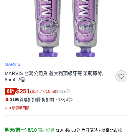
MARVIS
MARVIS 台灣公司貨 義大利頂級牙膏 茉莉薄荷,
85ml, 2個
$251
6折
($14.77/10ml)
$419
$168
·
首購折扣價
折扣剩下13小時
$10 酷澎幣回饋
明天(週一) 8/10
預計送達
(
13小時 53分
內訂購時
/ 以臺北市松