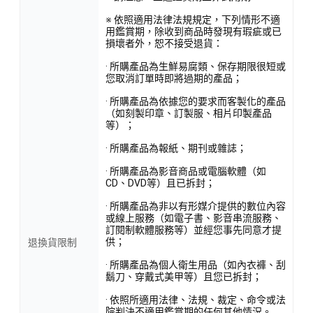
※ 依照適用法律法規規定，下列情形不適
用鑑賞期，除收到商品時發現有瑕疵或已
損壞者外，恕不接受退貨：
· 所購產品為生鮮易腐類、保存期限很短或
您取消訂單時即將過期的產品；
· 所購產品為依據您的要求而客製化的產品
（如刻製印章、訂製服、相片印製產品
等）；
· 所購產品為報紙、期刊或雜誌；
· 所購產品為影音商品或電腦軟體（如
CD、DVD等）且已拆封；
· 所購產品為非以有形媒介提供的數位內容
或線上服務（如電子書、影音串流服務、
訂閱制軟體服務等）並經您事先同意才提
供；
退換貨限制
· 所購產品為個人衛生用品（如內衣褲、刮
鬍刀、穿戴式美甲等）且您已拆封；
· 依照所適用法律、法規、裁定、命令或法
院判決不適用鑑賞期的任何其他情況。