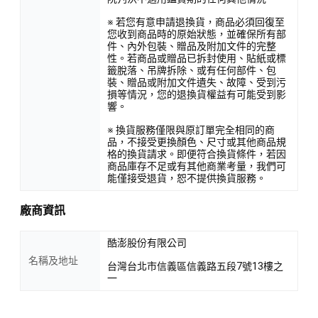
※ 若您有意申請退換貨，商品必須回復至
您收到商品時的原始狀態，並確保所有部
件、內外包裝、贈品及附加文件的完整
性。若商品或贈品已拆封使用、貼紙或標
籤脫落、吊牌拆除、或有任何部件、包
裝、贈品或附加文件遺失、故障、受到污
損等情況，您的退換貨權益有可能受到影
響。
※ 換貨服務僅限與原訂單完全相同的商
品，不接受更換顏色、尺寸或其他商品規
格的換貨請求。即便符合換貨條件，若因
商品庫存不足或有其他商業考量，我們可
能僅接受退貨，恕不提供換貨服務。
廠商資訊
酷澎股份有限公司
名稱及地址
台灣台北市信義區信義路五段7號13樓之
一