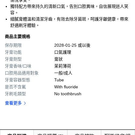
愉悅享受。
獨特配方帶來持久的清新口氣，告別口腔異味，自信展現迷人笑
容。
細膩膏體溫和清潔牙齒，有效去除牙菌斑，呵護牙齦健康，帶來
舒適刷牙體驗。
商品主要規格
保存期限
2028-01-25 或以後
牙膏功能
口氣護理
牙膏劑型
膏狀
牙膏香味/口味
茉莉薄荷
口腔用品適用對象
一般/成人
牙膏容器型態
Tube
是否不含氟
With fluoride
牙刷毛類型
No toothbrush
查看更多