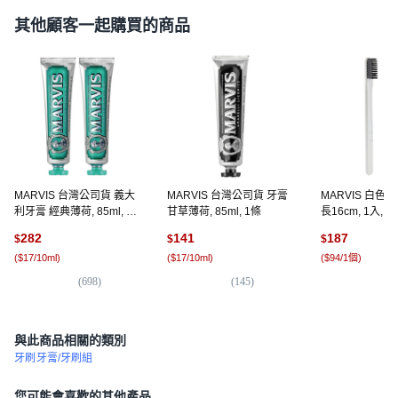
其他顧客一起購買的商品
MARVIS 台灣公司貨 義大
MARVIS 台灣公司貨 牙膏
MARVIS 白色
利牙膏 經典薄荷, 85ml, 1
甘草薄荷, 85ml, 1條
長16cm, 1入, 2
入, 2條
282
141
187
$
$
$
(
$17/10ml
)
(
$17/10ml
)
(
$94/1個
)
(
698
)
(
145
)
(
1
與此商品相關的類別
牙刷
牙膏/牙刷組
您可能會喜歡的其他產品