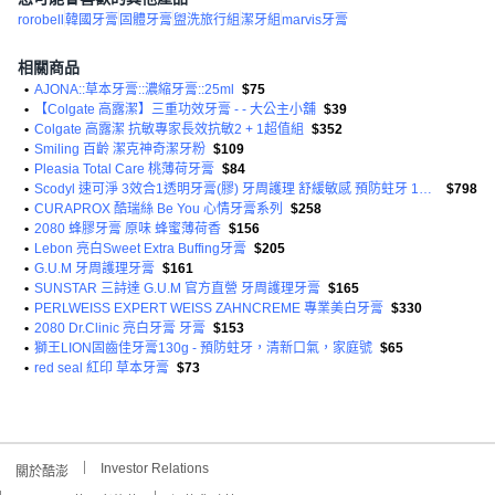
rorobell
韓國牙膏
固體牙膏
盥洗旅行組
潔牙組
marvis牙膏
相關商品
•
AJONA::草本牙膏::濃縮牙膏::25ml
$75
•
【Colgate 高露潔】三重功效牙膏 - - 大公主小舖
$39
•
Colgate 高露潔 抗敏專家長效抗敏2 + 1超值組
$352
•
Smiling 百齡 潔克神奇潔牙粉
$109
•
Pleasia Total Care 桃薄荷牙膏
$84
•
Scodyl 速可淨 3效合1透明牙膏(膠) 牙周護理 舒緩敏感 預防蛀牙 160g 2入 全國教學醫院採用
$798
•
CURAPROX 酷瑞絲 Be You 心情牙膏系列
$258
•
2080 蜂膠牙膏 原味 蜂蜜薄荷香
$156
•
Lebon 亮白Sweet Extra Buffing牙膏
$205
•
G.U.M 牙周護理牙膏
$161
•
SUNSTAR 三詩達 G.U.M 官方直營 牙周護理牙膏
$165
•
PERLWEISS EXPERT WEISS ZAHNCREME 專業美白牙膏
$330
•
2080 Dr.Clinic 亮白牙膏 牙膏
$153
•
獅王LION固齒佳牙膏130g - 預防蛀牙，清新口氣，家庭號
$65
•
red seal 紅印 草本牙膏
$73
Investor Relations
關於酷澎