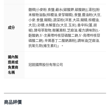
麵條[小麥粉,食鹽,鹼水(碳酸鉀,碳酸鈉)],湯包[粉
末植物油脂(棕櫚油,麥芽糊精),食鹽,醬油粉(大豆,
小麥,食鹽,糊精),蔬菜粉(洋蔥,大蒜,糊精,棕櫚油,
大豆),砂糖,水解蛋白(大豆,玉米),香辛料(薑,胡
成分
椒),酵母萃取物,樹薯澱粉,芝麻油,複方調味劑(L-
麩酸鈉,5'-次黃嘌呤核苷磷酸二鈉,5'-鳥嘌呤核苷
磷酸二鈉),辛烯基丁二酸鈉澱粉],調味油[芝麻油,
抗氧化劑(維生素E)」。
國內製
造商或
冠鋭國際股份有限公司
負責商
名稱
商品評價