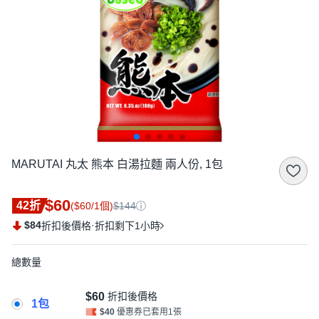
MARUTAI 丸太 熊本 白湯拉麵 兩人份, 1包
$60
42折
($60/1個)
$144
$84
·
折扣後價格
折扣剩下1小時
總數量
$60
折扣後價格
1包
$40
優惠券已套用1張