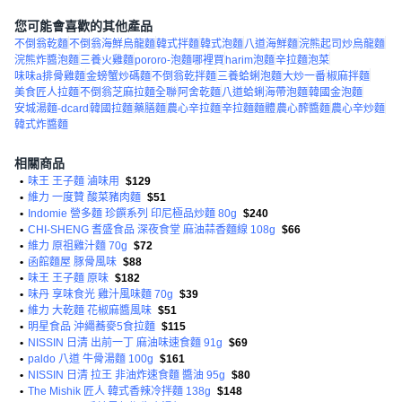
您可能會喜歡的其他產品
不倒翁乾麵
不倒翁海鮮烏龍麵
韓式拌麵
韓式泡麵
八道海鮮麵
浣熊起司炒烏龍麵
浣熊炸醬泡麵
三養火雞麵
pororo-泡麵哪裡買
harim泡麵
辛拉麵泡菜
味味a排骨雞麵
金螃蟹炒碼麵
不倒翁乾拌麵
三養蛤蜊泡麵
大炒一番
椒麻拌麵
美食匠人拉麵
不倒翁芝麻拉麵全聯
阿舍乾麵
八道蛤蜊海帶泡麵
韓國金泡麵
安城湯麵-dcard
韓國拉麵
藥膳麵
農心辛拉麵
辛拉麵麵體
農心醡醬麵
農心辛炒麵
韓式炸醬麵
相關商品
•
味王 王子麵 滷味用
$129
•
維力 一度贊 酸菜豬肉麵
$51
•
Indomie 營多麵 珍饌系列 印尼極品炒麵 80g
$240
•
CHI-SHENG 耆盛食品 深夜食堂 麻油蒜香麵線 108g
$66
•
維力 原祖雞汁麵 70g
$72
•
函館麵屋 豚骨風味
$88
•
味王 王子麵 原味
$182
•
味丹 享味食光 雞汁風味麵 70g
$39
•
維力 大乾麵 花椒麻醬風味
$51
•
明星食品 沖繩蕎麥5食拉麵
$115
•
NISSIN 日清 出前一丁 麻油味速食麵 91g
$69
•
paldo 八道 牛骨湯麵 100g
$161
•
NISSIN 日清 拉王 非油炸速食麵 醬油 95g
$80
•
The Mishik 匠人 韓式香辣冷拌麵 138g
$148