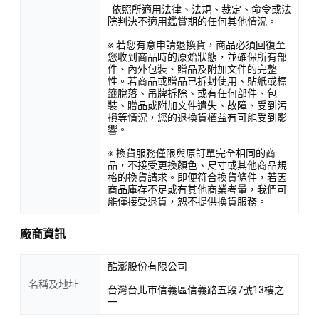
· 依照所適用法律、法規、裁定、命令或法
院判決不適用鑑賞期的任何其他情況。
※ 若您有意申請退換貨，商品必須回復至
您收到商品時的原始狀態，並確保所有部
件、內外包裝、贈品及附加文件的完整
性。若商品或贈品已拆封使用、貼紙或標
籤脫落、吊牌拆除、或有任何部件、包
裝、贈品或附加文件遺失、故障、受到污
損等情況，您的退換貨權益有可能受到影
響。
※ 換貨服務僅限與原訂單完全相同的商
品，不接受更換顏色、尺寸或其他商品規
格的換貨請求。即便符合換貨條件，若因
商品庫存不足或有其他商業考量，我們可
能僅接受退貨，恕不提供換貨服務。
廠商資訊
酷澎股份有限公司
名稱及地址
台灣台北市信義區信義路五段7號13樓之
一