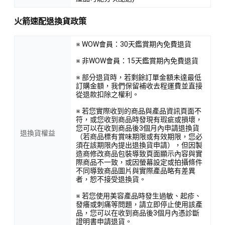
火箭速配退換貨政策
※ WOW會員：30天鑑賞期內免費退貨
※ 非WOW會員：15天鑑賞期內免費退貨
※ 部分退貨時，若剩餘訂單金額未達最低
訂購金額，我們保留補收去程運費並直接
從退款扣除之權利。
※ 若您實際收到的商品與產品資訊頁面不
符，或您收到商品時發現有瑕疵或損壞，
您可以在收到商品後3個月內申請退換貨
退換貨權益
（若商品標有賞味期限或有效期限，您必
須在該期限內提出退換貨申請），但因製
造商修改商品包裝導致頁面顯示內容與實
際商品不一致，或因螢幕設定或拍攝條件
不同導致商品圖片與實際產品略有差異
者，恕不接受退換貨。
※ 若您使用美容產品時發生過敏、起疹、
發癢或刺痛等問題，請立即停止使用該產
品，您可以在收到商品後3個月內憑診斷
證明書申請退貨。