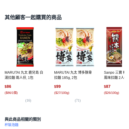
其他顧客一起購買的商品
MARUTAI 丸太 鹿兒島 白
MARUTAI 丸太 博多豚骨
Sanpo 三寶 
湯拉麵 兩人份, 1包
拉麵 185g, 2包
風味拉麵 2人份 16
包
86
99
87
$
$
$
(
$86/1個
)
(
$27/100g
)
(
$26/100g
)
(
16
)
(
71
)
(
3
與此商品相關的類別
杯裝泡麵