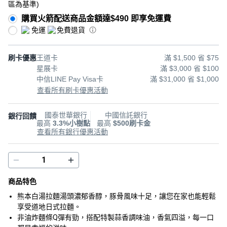
區為基準
)
購買火箭配送商品金額達$490 即享免運費
免運
免費退貨
刷卡優惠
王道卡
滿 $1,500 省 $75
星展卡
滿 $3,000 省 $100
中信LINE Pay Visa卡
滿 $31,000 省 $1,000
查看所有刷卡優惠活動
國泰世華銀行
中國信託銀行
銀行回饋
最高
3.3%小樹點
最高
$500刷卡金
查看所有銀行優惠活動
商品特色
熊本白湯拉麵湯頭濃郁香醇，豚骨風味十足，讓您在家也能輕鬆
享受道地日式拉麵。
非油炸麵條Q彈有勁，搭配特製蒜香調味油，香氣四溢，每一口