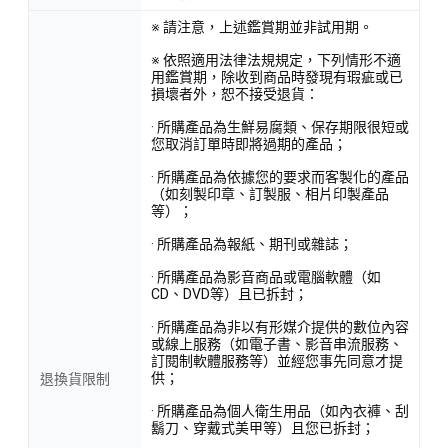
※ 請注意，上述鑑賞期並非試用期。
※ 依照適用法律法規規定，下列情形不適
用鑑賞期，除收到商品時發現有瑕疵或已
損壞者外，恕不接受退貨：
· 所購產品為生鮮易腐類、保存期限很短或
您取消訂單時即將過期的產品；
· 所購產品為依據您的要求而客製化的產品
（如刻製印章、訂製服、相片印製產品
等）；
· 所購產品為報紙、期刊或雜誌；
· 所購產品為影音商品或電腦軟體（如
CD、DVD等）且已拆封；
· 所購產品為非以有形媒介提供的數位內容
或線上服務（如電子書、影音串流服務、
訂閱制軟體服務等）並經您事先同意才提
供；
退換貨限制
· 所購產品為個人衛生用品（如內衣褲、刮
鬍刀、穿戴式美甲等）且您已拆封；