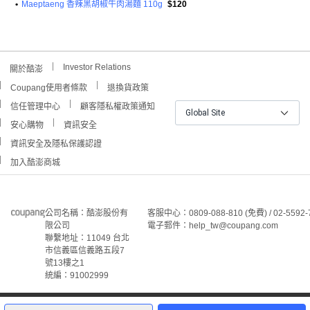
•
Maeptaeng 香辣黑胡椒牛肉湯麵 110g
$120
Investor Relations
關於酷澎
Coupang使用者條款
退換貨政策
信任管理中心
顧客隱私權政策通知
Global Site
安心購物
資訊安全
資訊安全及隱私保護認證
加入酷澎商城
公司名稱：酷澎股份有
客服中心：0809-088-810 (免費) / 02-5592-
限公司
電子郵件：help_tw@coupang.com
聯繫地址：11049 台北
市信義區信義路五段7
號13樓之1
統編：91002999
©Coupang Taiwan Co., Ltd. 保留所有權利。