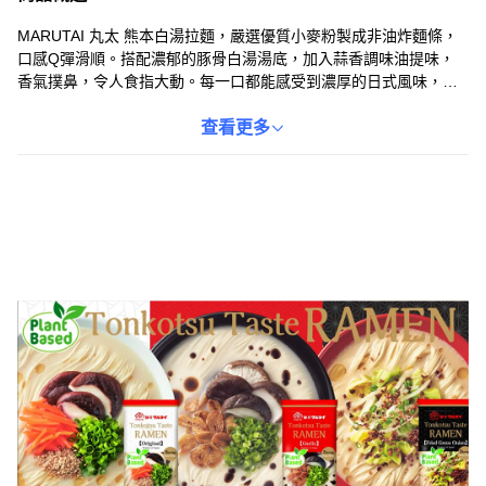
MARUTAI 丸太 熊本白湯拉麵，嚴選優質小麥粉製成非油炸麵條，
口感Q彈滑順。搭配濃郁的豚骨白湯湯底，加入蒜香調味油提味，
香氣撲鼻，令人食指大動。每一口都能感受到濃厚的日式風味，彷
彿置身於熊本當地。簡單方便的料理方式，讓您在家也能輕鬆享受
美味的拉麵。適合與家人朋友一同分享，感受幸福的滋味。
查看更多