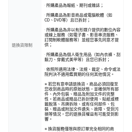
· 所購產品為報紙、期刊或雜誌；
· 所購產品為影音商品或電腦軟體（如
CD、DVD等）且已拆封；
· 所購產品為非以有形媒介提供的數位內容
或線上服務（如電子書、影音串流服務、
訂閱制軟體服務等）並經您事先同意才提
供；
退換貨限制
· 所購產品為個人衛生用品（如內衣褲、刮
鬍刀、穿戴式美甲等）且您已拆封；
· 依照所適用法律、法規、裁定、命令或法
院判決不適用鑑賞期的任何其他情況。
※ 若您有意申請退換貨，商品必須回復至
您收到商品時的原始狀態，並確保所有部
件、內外包裝、贈品及附加文件的完整
性。若商品或贈品已拆封使用、貼紙或標
籤脫落、吊牌拆除、或有任何部件、包
裝、贈品或附加文件遺失、故障、受到污
損等情況，您的退換貨權益有可能受到影
響。
※ 換貨服務僅限與原訂單完全相同的商