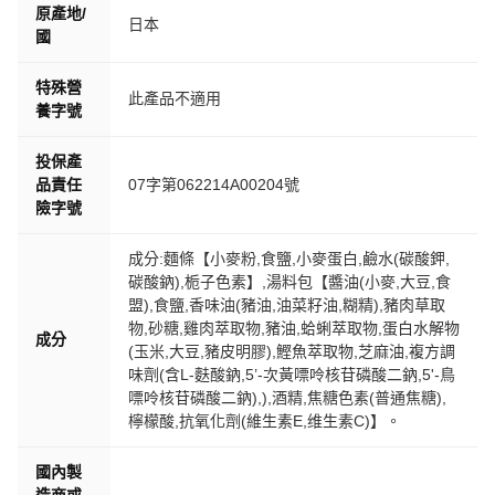
原產地/
日本
國
特殊營
此產品不適用
養字號
投保產
品責任
07字第062214A00204號
險字號
成分:麵條【小麥粉,食鹽,小麥蛋白,鹼水(碳酸鉀,
碳酸鈉),栀子色素】,湯料包【醬油(小麥,大豆,食
盟),食鹽,香味油(豬油,油菜籽油,糊精),豬肉草取
物,砂糖,雞肉萃取物,豬油,蛤蜊萃取物,蛋白水解物
成分
(玉米,大豆,豬皮明膠),鰹魚萃取物,芝麻油,複方調
味劑(含L-麩酸鈉,5’-次黃嘌呤核苷磷酸二鈉,5'-鳥
嘌呤核苷磷酸二鈉),),酒精,焦糖色素(普通焦糖),
檸檬酸,抗氧化劑(維生素E,维生素C)】。
國內製