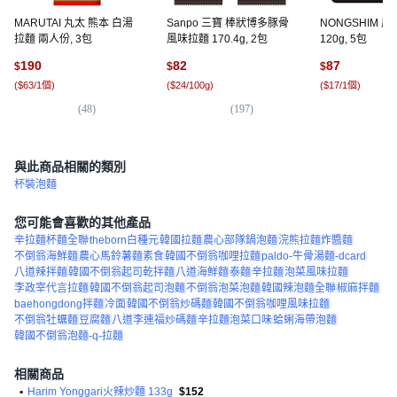
MARUTAI 丸太 熊本 白湯
Sanpo 三寶 棒狀博多豚骨
NONGSHIM 
拉麵 兩人份, 3包
風味拉麵 170.4g, 2包
120g, 5包
190
82
87
$
$
$
(
$63/1個
)
(
$24/100g
)
(
$17/1個
)
(
48
)
(
197
)
(
9,
與此商品相關的類別
杯裝泡麵
您可能會喜歡的其他產品
辛拉麵杯麵全聯
theborn白種元
韓國拉麵
農心部隊鍋泡麵
浣熊拉麵炸醬麵
不倒翁海鮮麵
農心馬鈴薯麵素食
韓國不倒翁咖哩拉麵
paldo-牛骨湯麵-dcard
八道辣拌麵
韓國不倒翁起司乾拌麵
八道海鮮麵
泰麵
辛拉麵
泡菜風味拉麵
李政宰代言拉麵
韓國不倒翁起司泡麵
不倒翁泡菜泡麵
韓國辣泡麵全聯
椒麻拌麵
baehongdong拌麵
冷面
韓國不倒翁炒碼麵
韓國不倒翁咖哩風味拉麵
不倒翁牡蠣麵
豆腐麵
八道李連福炒碼麵
辛拉麵泡菜口味
蛤蜊海帶泡麵
韓國不倒翁泡麵-q-拉麵
相關商品
•
Harim Yonggari火辣炒麵 133g
$152