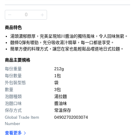
商品特色
湯頭濃郁醇厚，完美呈現旭川醬油的獨特風味，令人回味無窮。
麵條Q彈有嚼勁，充分吸收湯汁精華，每一口都是享受。
簡單方便的料理方式，讓您在家也能輕鬆品嚐道地日式拉麵。
商品主要規格
每份重量
212g
每份數量
1包
外包裝型態
袋
數量
3包
泡麵種類
湯拉麵
泡麵口味
醬油味
保存方式
常溫保存
Global Trade Item
04902702003074
Number
查看更多