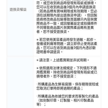
符，或您收到商品時發現有瑕疵或損壞，
您可以在收到商品後3個月內申請退換貨
退換貨權益
（若商品標有賞味期限或有效期限，您必
須在該期限內提出退換貨申請），但因製
造商修改商品包裝導致頁面顯示內容與實
際商品不一致，或因螢幕設定或拍攝條件
不同導致商品圖片與實際產品略有差異
者，恕不接受退換貨。
※ 若您使用美容產品時發生過敏、起疹、
發癢或刺痛等問題，請立即停止使用該產
品，您可以在收到商品後3個月內憑診斷
證明書申請退貨。
※ 請注意，上述鑑賞期並非試用期。
※ 依照適用法律法規規定，下列情形不適
用鑑賞期，除收到商品時發現有瑕疵或已
損壞者外，恕不接受退貨：
· 所購產品為生鮮易腐類、保存期限很短或
您取消訂單時即將過期的產品；
· 所購產品為依據您的要求而客製化的產品
（如刻製印章、訂製服、相片印製產品
等）；