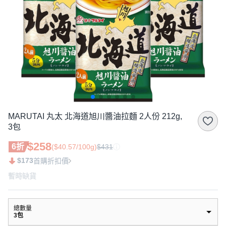
MARUTAI 丸太 北海道旭川醬油拉麵 2人份 212g,
3包
$258
6折
($40.57/100g)
$431
$173
首購折扣價
暫時缺貨
總數量
3包