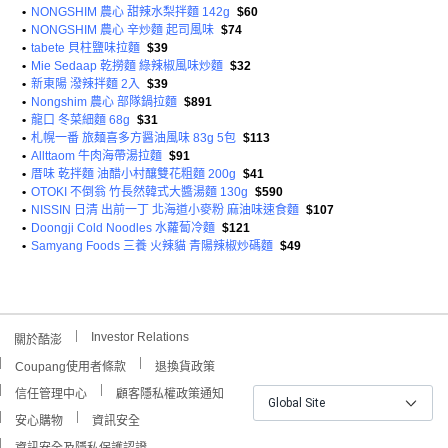
•
NONGSHIM 農心 甜辣水梨拌麵 142g
$60
•
NONGSHIM 農心 辛炒麵 起司風味
$74
•
tabete 貝柱鹽味拉麵
$39
•
Mie Sedaap 乾撈麵 綠辣椒風味炒麵
$32
•
新東陽 潑辣拌麵 2入
$39
•
Nongshim 農心 部隊鍋拉麵
$891
•
龍口 冬菜細麵 68g
$31
•
札幌一番 旅麺喜多方醤油風味 83g 5包
$113
•
Allttaom 牛肉海帶湯拉麵
$91
•
厝味 乾拌麵 油醋小村釀雙花粗麵 200g
$41
•
OTOKI 不倒翁 竹長然韓式大醬湯麵 130g
$590
•
NISSIN 日清 出前一丁 北海道小麥粉 麻油味速食麵
$107
•
Doongji Cold Noodles 水蘿蔔冷麵
$121
•
Samyang Foods 三養 火辣貓 青陽辣椒炒碼麵
$49
Investor Relations
關於酷澎
Coupang使用者條款
退換貨政策
信任管理中心
顧客隱私權政策通知
Global Site
安心購物
資訊安全