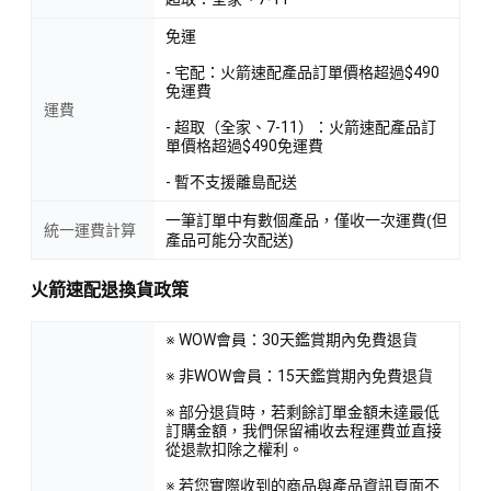
免運
- 宅配：火箭速配產品訂單價格超過$490
免運費
運費
- 超取（全家、7-11）：火箭速配產品訂
單價格超過$490免運費
- 暫不支援離島配送
一筆訂單中有數個產品，僅收一次運費(但
統一運費計算
產品可能分次配送)
火箭速配退換貨政策
※ WOW會員：30天鑑賞期內免費退貨
※ 非WOW會員：15天鑑賞期內免費退貨
※ 部分退貨時，若剩餘訂單金額未達最低
訂購金額，我們保留補收去程運費並直接
從退款扣除之權利。
※ 若您實際收到的商品與產品資訊頁面不