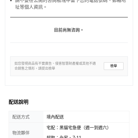
請不要在公開的咨詢板塊中留下您的電話號碼、郵箱地
址等個人資訊。
目前尚無咨詢。
如您發現商品有不實廣告、侵害智慧財產權或其他不適
檢舉
合銷售之情形，請提出檢舉
配送說明
配送方式
境內配送
宅配：黑貓宅急便（週一到週六）
物流夥伴
超取：全家、7-11