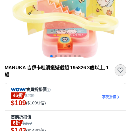
MARUKA 吉伊卡哇滑道遊戲組 195826 3歲以上, 1
組
會員折扣價
46折
$239
享受折扣
109
$
($109/1個)
首購折扣價
6折
$239
143
$
($143/1個)