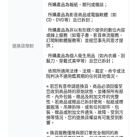
· 所購產品為報紙、期刊或雜誌；
· 所購產品為影音商品或電腦軟體（如
CD、DVD等）且已拆封；
· 所購產品為非以有形媒介提供的數位內容
或線上服務（如電子書、影音串流服務、
訂閱制軟體服務等）並經您事先同意才提
供；
退換貨限制
· 所購產品為個人衛生用品（如內衣褲、刮
鬍刀、穿戴式美甲等）且您已拆封；
· 依照所適用法律、法規、裁定、命令或法
院判決不適用鑑賞期的任何其他情況。
※ 若您有意申請退換貨，商品必須回復至
您收到商品時的原始狀態，並確保所有部
件、內外包裝、贈品及附加文件的完整
性。若商品或贈品已拆封使用、貼紙或標
籤脫落、吊牌拆除、或有任何部件、包
裝、贈品或附加文件遺失、故障、受到污
損等情況，您的退換貨權益有可能受到影
響。
※ 換貨服務僅限與原訂單完全相同的商