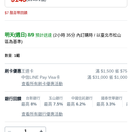
$7 酷澎幣回饋
明天(週日) 8/9
預計送達
(
2小時 35分
內訂購時
/ 以臺北市松山
區為基準
)
數量
:
1組
刷卡優惠
王道卡
滿 $1,500 省 $75
中信LINE Pay Visa卡
滿 $31,000 省 $1,000
查看所有刷卡優惠活動
銀行回饋
台新銀行
玉山銀行
中國信託銀行
國泰世華銀行
最高
8%
最高
7.5%
最高
6.2%
最高
3.3%
最
查看所有銀行優惠活動