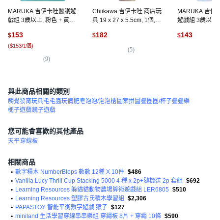
MARUKA 吉伊卡哇醫護遊
Chiikawa 吉伊卡哇 商店玩
MARUKA 吉
戲組 3歲以上, 粉色 + 黃色
具 19 x 27 x 5.5cm, 1個,
遊戲組 3歲以上, 
+ 藍色, 1組
多色
153
182
143
$
$
$
(
$153/1個
)
(
5
)
(
5
)
(
9
)
與此商品相關的類別
觸覺發育玩具
毛毛蟲玩偶
肥皂泡泡/泡泡槍
圖案拼圖
疊圈圈/杯子疊疊樂
槌子遊戲
鏡子遊戲
您可能會喜歡的其他產品
天平
穿線板
相關商品
•
數字積木 NumberBlops 數數 12種 X 10件
$486
•
Vanilla Lucy Thrill Cup Stacking 5000 4 種 x 2p+隨機送 2p 套組
$692
•
Learning Resources 躲貓貓動物農場算術遊戲組 LER6805
$510
•
Learning Resources 塑膠古氏積木學習組
$2,306
•
PAPASTOY 智能平衡數字遊戲 猴子
$127
•
miniland 生活學習穿線串串樂組 穿繩板 8片 + 穿繩 10條
$590