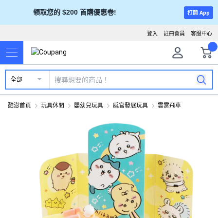
領取您的 $200 首購優惠卷!
打開 App
登入
註冊會員
客服中心
全部
酷澎首頁
玩具休閒
嬰幼兒玩具
感官發展玩具
雲霄飛車