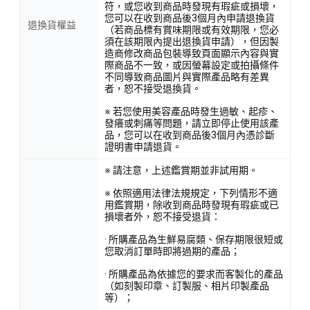
符，或您收到商品時發現有瑕疵或損壞，
您可以在收到商品後3個月內申請退換貨
退換貨權益
（若商品標有賞味期限或有效期限，您必
須在該期限內提出退換貨申請），但因製
造商修改商品包裝導致頁面顯示內容與實
際商品不一致，或因螢幕設定或拍攝條件
不同導致商品圖片與實際產品略有差異
者，恕不接受退換貨。
※ 若您使用美容產品時發生過敏、起疹、
發癢或刺痛等問題，請立即停止使用該產
品，您可以在收到商品後3個月內憑診斷
證明書申請退貨。
※ 請注意，上述鑑賞期並非試用期。
※ 依照適用法律法規規定，下列情形不適
用鑑賞期，除收到商品時發現有瑕疵或已
損壞者外，恕不接受退貨：
· 所購產品為生鮮易腐類、保存期限很短或
您取消訂單時即將過期的產品；
· 所購產品為依據您的要求而客製化的產品
（如刻製印章、訂製服、相片印製產品
等）；