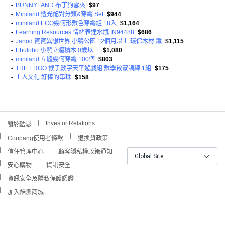
•
BUNNYLAND 布丁狗雪夾
$97
•
Miniland 透光配對分類&穿繩 Set
$944
•
miniland ECO幾何形數色穿繩組 18入
$1,164
•
Learning Resources 情緒表達水瓶 IN94488
$686
•
Janod 寶寶異想世界 小鴨公園 12個月以上 環保木材 鐵
$1,115
•
Ebulobo 小熊立體積木 0歲以上
$1,080
•
miniland 立體幾何穿繩 100個
$803
•
THE ERGO 猴子數字天平遊戲組 數學啟蒙訓練 1組
$175
•
上人文化 好棒的串珠
$158
Investor Relations
關於酷澎
Coupang使用者條款
退換貨政策
信任管理中心
顧客隱私權政策通知
Global Site
安心購物
資訊安全
資訊安全及隱私保護認證
加入酷澎商城