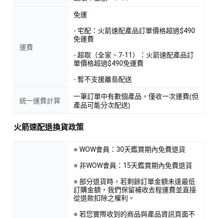
免運
- 宅配：火箭速配產品訂單價格超過$490
免運費
運費
- 超取（全家、7-11）：火箭速配產品訂
單價格超過$490免運費
- 暫不支援離島配送
一筆訂單中有數個產品，僅收一次運費(但
統一運費計算
產品可能分次配送)
火箭速配退換貨政策
※ WOW會員：30天鑑賞期內免費退貨
※ 非WOW會員：15天鑑賞期內免費退貨
※ 部分退貨時，若剩餘訂單金額未達最低
訂購金額，我們保留補收去程運費並直接
從退款扣除之權利。
※ 若您實際收到的商品與產品資訊頁面不