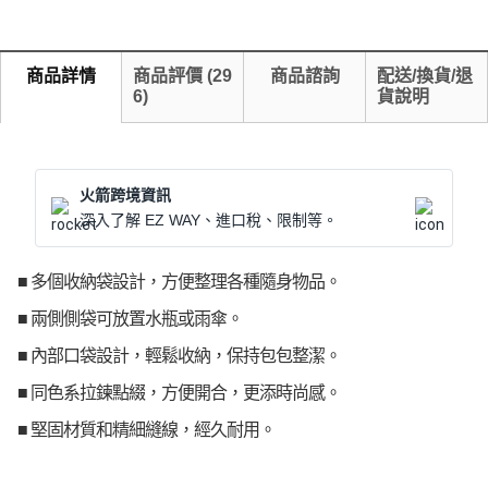
商品詳情
商品評價
(
29
商品諮詢
配送/換貨/退
6
)
貨說明
火箭跨境資訊
深入了解 EZ WAY、進口稅、限制等。
■ 多個收納袋設計，方便整理各種隨身物品。
■ 兩側側袋可放置水瓶或雨傘。
■ 內部口袋設計，輕鬆收納，保持包包整潔。
■ 同色系拉鍊點綴，方便開合，更添時尚感。
■ 堅固材質和精細縫線，經久耐用。