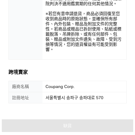
院判決不適用鑑賞期的任何其他情況。
※若您有意申請退貨，商品必須回復至您
收到商品時的原始狀態，並確保所有部
件、內外包裝、贈品及附加文件的完整
性。若商品或贈品已拆封使用、貼紙或標
籤脫落、吊牌拆除、或有任何部件、包
裝、贈品或附加文件遺失、故障、受到污
損等情況，您的退貨權益有可能受到影
響。
跨境賣家
廠商名稱
Coupang Corp.
註冊地址
서울특별시 송파구 송파대로 570
其他顧客一起購買的商品
缺貨