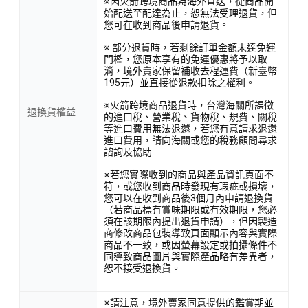
※因火箭跨境商品為海外直送，從商品開
始配送至配達為止，恕無法受理退貨，但
您可在收到商品後申請退貨。
※ 部分退貨時，若剩餘訂單金額未達免運
門檻，您原本享有的免運優惠將予以取
消，境外賣家保留補收去程運費（新臺幣
195元）並直接從退款扣除之權利。
※火箭跨境商品退貨時，台灣海關所課徵
退換貨權益
的進口稅、營業稅、貨物稅、規費、關稅
等進口費用無法退還，若您有意請求退還
進口費用，請向海關或您的稅務顧問尋求
諮詢及協助
※若您實際收到的商品與產品資訊頁面不
符，或您收到商品時發現有瑕疵或損壞，
您可以在收到商品後3個月內申請退換貨
（若商品標有賞味期限或有效期限，您必
須在該期限內提出退貨申請），但因製造
商修改商品包裝導致頁面顯示內容與實際
商品不一致，或因螢幕設定或拍攝條件不
同導致商品圖片與實際產品略有差異者，
恕不接受退換貨。
※請注意，境外賣家同意提供的鑑賞期並