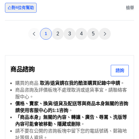
寬 x 44cm 長 x 16cm 寬
對4位有幫助
檢舉
1
2
3
4
5
商品諮詢
諮詢
購買的商品
取消/退貨請在我的酷澎購買記錄中申請
。
商品咨詢及評價板塊不處理取消或退貨事宜，請聯絡客
服中心。
價格、賣家、換貨/退貨及配送等與商品本身無關的咨詢
請使用客服中心的1:1咨詢
。
「商品本身」無關的內容、轉讓、廣告、辱罵、洗版等
內容可能會被移動、隱藏或刪除
。
請不要在公開的咨詢板塊中留下您的電話號碼、郵箱地
址等個人資訊。