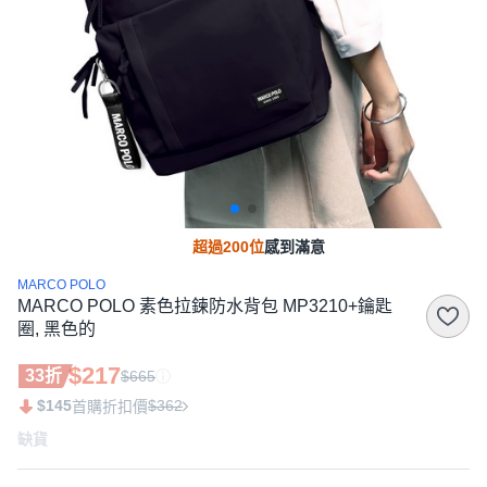
超過200位
感到滿意
MARCO POLO
MARCO POLO 素色拉鍊防水背包 MP3210+鑰匙
圈, 黑色的
$217
33折
$665
$145
$362
首購折扣價
缺貨