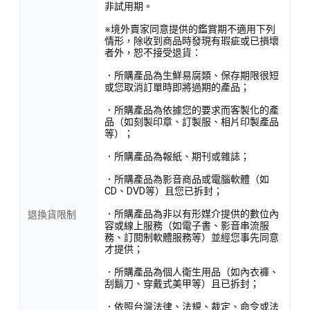
非試用期。
※境外賣家同意提供的鑑賞期不適用下列
情形，除收到商品時發現有瑕疵或已損壞
者外，恕不接受退貨：
．所購產品為生鮮易腐類、保存期限很短
或您取消訂單時即將過期的產品；
．所購產品為依據您的要求而客製化的產
品（如刻製印章、訂製服、相片印製產品
等）；
．所購產品為報紙、期刊或雜誌；
．所購產品為影音商品或電腦軟體（如
CD、DVD等）且您已拆封；
．所購產品為非以有形媒介提供的數位內
退換貨限制
容或線上服務（如電子書、影音串流服
務、訂閱制軟體服務等）並經您事先同意
才提供；
．所購產品為個人衛生用品（如內衣褲、
刮鬍刀、穿戴式美甲等）且已拆封；
．依照台灣法律、法規、裁定、命令或法