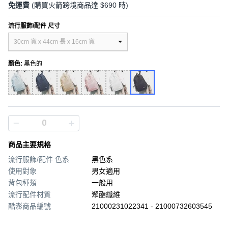
免運費
(購買火箭跨境商品達 $690 時)
流行服飾/配件 尺寸
30cm 寬 x 44cm 長 x 16cm 寬
顏色
:
黑色的
商品主要規格
流行服飾/配件 色系
黑色系
使用對象
男女適用
背包種類
一般用
流行配件材質
聚酯纖維
酷澎商品編號
21000231022341 - 21000732603545