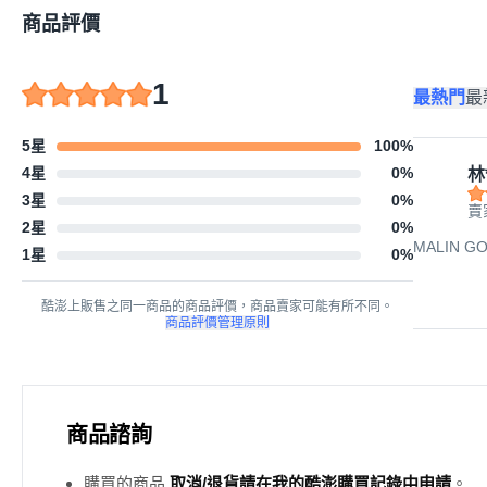
商品評價
1
最熱門
最
5星
100
%
4星
0
%
林
3星
0
%
賣
2星
0
%
MALIN G
1星
0
%
酷澎上販售之同一商品的商品評價，商品賣家可能有所不同。
商品評價管理原則
商品諮詢
購買的商品
取消/退貨請在我的酷澎購買記錄中申請
。