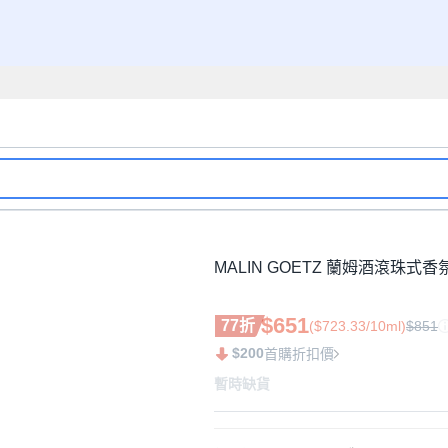
MALIN GOETZ 蘭姆酒滾珠式香氛油
$651
77折
($723.33/10ml)
$851
$200
首購折扣價
暫時缺貨