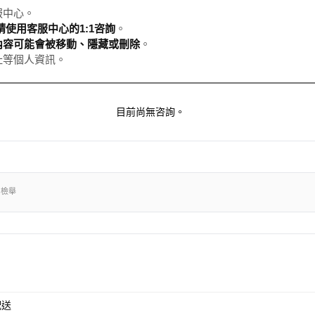
服中心。
使用客服中心的1:1咨詢
。
內容可能會被移動、隱藏或刪除
。
址等個人資訊。
目前尚無咨詢。
出檢舉
配送