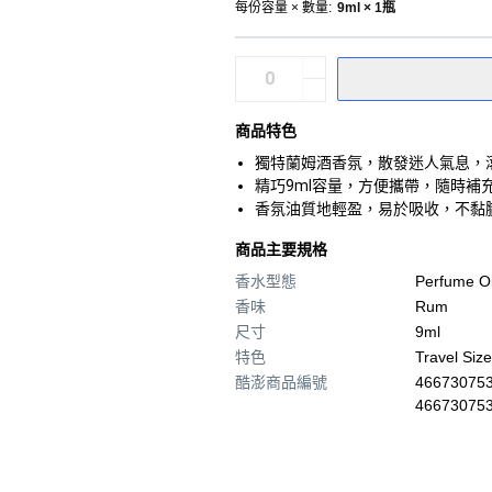
每份容量 × 數量
:
9ml × 1瓶
商品特色
獨特蘭姆酒香氛，散發迷人氣息，
精巧9ml容量，方便攜帶，隨時補
香氛油質地輕盈，易於吸收，不黏
商品主要規格
香水型態
Perfume Oi
香味
Rum
尺寸
9ml
特色
Travel Size
酷澎商品編號
466730753
46673075