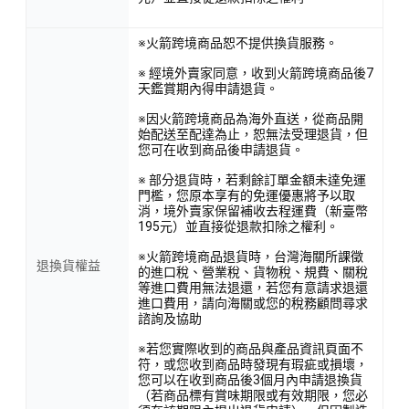
※火箭跨境商品恕不提供換貨服務。
※ 經境外賣家同意，收到火箭跨境商品後7
天鑑賞期內得申請退貨。
※因火箭跨境商品為海外直送，從商品開
始配送至配達為止，恕無法受理退貨，但
您可在收到商品後申請退貨。
※ 部分退貨時，若剩餘訂單金額未達免運
門檻，您原本享有的免運優惠將予以取
消，境外賣家保留補收去程運費（新臺幣
195元）並直接從退款扣除之權利。
※火箭跨境商品退貨時，台灣海關所課徵
退換貨權益
的進口稅、營業稅、貨物稅、規費、關稅
等進口費用無法退還，若您有意請求退還
進口費用，請向海關或您的稅務顧問尋求
諮詢及協助
※若您實際收到的商品與產品資訊頁面不
符，或您收到商品時發現有瑕疵或損壞，
您可以在收到商品後3個月內申請退換貨
（若商品標有賞味期限或有效期限，您必