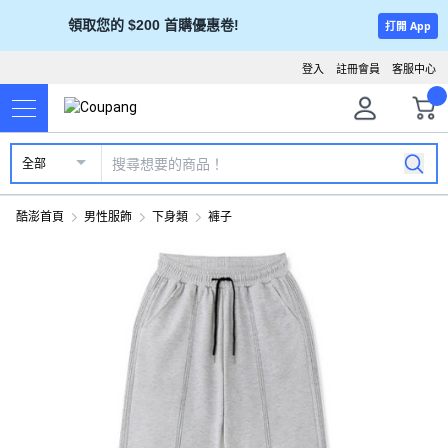
領取您的 $200 首購優惠卷!
打開 App
登入
註冊會員
客服中心
全部
酷澎首頁
男性服飾
下身類
褲子