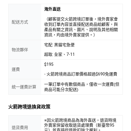
海外直送
（顧客提交火箭跨境訂單後，境外賣家會
配送方式
收到訂單內容並直接配送商品給顧客，與
產品有關之資訊、圖片、說明及其他相關
資訊，均由境外賣家提供。）
宅配: 黑貓宅急便
物流夥伴
超取: 全家、7-11
$195
運費
- 火箭跨境商品訂單價格超過$690免運費
一筆訂單中有數個商品，僅收一次運費(但
統一運費計算
商品可能分次配送)
火箭跨境退換貨政策
※因火箭跨境商品為海外直送，退貨時境
外賣家保留收取退貨處理費（新臺幣95
退貨費用
元）並直接從退款扣除之權利。