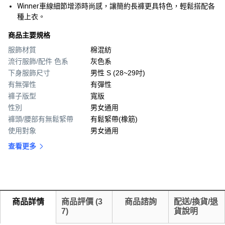
Winner車線細節增添時尚感，讓簡約長褲更具特色，輕鬆搭配各
種上衣。
商品主要規格
服飾材質
棉混紡
流行服飾/配件 色系
灰色系
下身服飾尺寸
男性 S (28~29吋)
有無彈性
有彈性
褲子版型
寬版
性別
男女通用
褲頭/腰部有無鬆緊帶
有鬆緊帶(橡筋)
使用對象
男女通用
查看更多
商品詳情
商品評價
(
3
商品諮詢
配送/換貨/退
7
)
貨說明