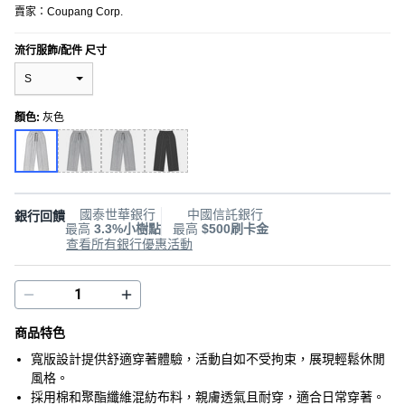
賣家：
Coupang Corp.
流行服飾/配件 尺寸
S
顏色
:
灰色
國泰世華銀行
中國信託銀行
銀行回饋
最高
3.3%小樹點
最高
$500刷卡金
查看所有銀行優惠活動
商品特色
寬版設計提供舒適穿著體驗，活動自如不受拘束，展現輕鬆休閒
風格。
採用棉和聚酯纖維混紡布料，親膚透氣且耐穿，適合日常穿著。