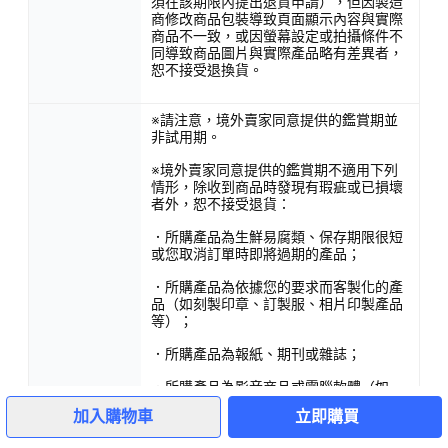
須在該期限內提出退貨申請），但因製造
商修改商品包裝導致頁面顯示內容與實際
商品不一致，或因螢幕設定或拍攝條件不
同導致商品圖片與實際產品略有差異者，
恕不接受退換貨。
※請注意，境外賣家同意提供的鑑賞期並
非試用期。
※境外賣家同意提供的鑑賞期不適用下列
情形，除收到商品時發現有瑕疵或已損壞
者外，恕不接受退貨：
．所購產品為生鮮易腐類、保存期限很短
或您取消訂單時即將過期的產品；
．所購產品為依據您的要求而客製化的產
品（如刻製印章、訂製服、相片印製產品
等）；
．所購產品為報紙、期刊或雜誌；
．所購產品為影音商品或電腦軟體（如
4
CD、DVD等）且您已拆封；
加入購物車
立即購買
．所購產品為非以有形媒介提供的數位內
退換貨限制