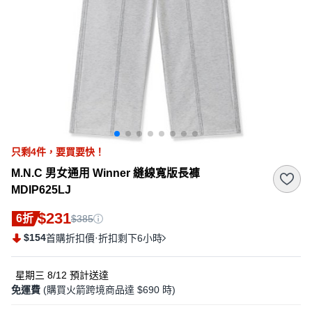
只剩
4
件，
要買要快！
M.N.C 男女通用 Winner 縫線寬版長褲
MDIP625LJ
$231
6折
$385
$154
·
首購折扣價
折扣剩下6小時
星期三 8/12
預計送達
免運費
(購買火箭跨境商品達 $690 時)