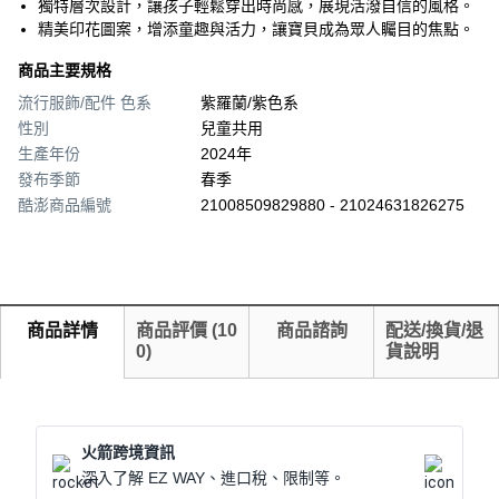
獨特層次設計，讓孩子輕鬆穿出時尚感，展現活潑自信的風格。
精美印花圖案，增添童趣與活力，讓寶貝成為眾人矚目的焦點。
商品主要規格
流行服飾/配件 色系
紫羅蘭/紫色系
性別
兒童共用
生產年份
2024年
發布季節
春季
酷澎商品編號
21008509829880 - 21024631826275
商品詳情
商品評價
(
10
商品諮詢
配送/換貨/退
0
)
貨說明
火箭跨境資訊
深入了解 EZ WAY、進口稅、限制等。