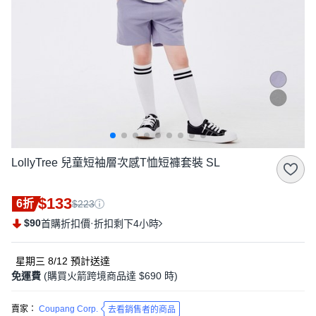
LollyTree 兒童短袖層次感T恤短褲套裝 SL
$133
6折
$223
$90
·
首購折扣價
折扣剩下4小時
星期三 8/12
預計送達
免運費
(購買火箭跨境商品達 $690 時)
賣家：
Coupang Corp.
去看銷售者的商品