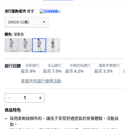
流行服飾/配件 尺寸
尺寸指南
150(10-11歲)
顏色
:
深紫色
銀行回饋
台新銀行
玉山銀行
中國信託銀行
國泰世華銀行
最高
8%
最高
7.5%
最高
6.2%
最高
3.3%
最
查看所有銀行優惠活動
商品特色
採用柔軟純棉布料，讓孩子享受舒適透氣的穿著體驗，活動自
如。