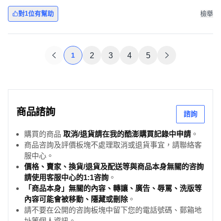
對1位有幫助
檢舉
1
2
3
4
5
商品諮詢
諮詢
購買的商品
取消/退貨請在我的酷澎購買記錄中申請
。
商品咨詢及評價板塊不處理取消或退貨事宜，請聯絡客
服中心。
價格、賣家、換貨/退貨及配送等與商品本身無關的咨詢
請使用客服中心的1:1咨詢
。
「商品本身」無關的內容、轉讓、廣告、辱罵、洗版等
內容可能會被移動、隱藏或刪除
。
請不要在公開的咨詢板塊中留下您的電話號碼、郵箱地
址等個人資訊。