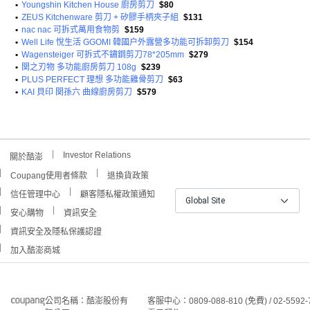
•
Youngshin Kitchen House 廚房剪刀
$80
•
ZEUS Kitchenware 剪刀 + 矽膠手柄夾子組
$131
•
nac nac 可拆式萬用食物剪
$159
•
Well Life 悅生活 GGOMI 韓國户外露營多功能可拆卸剪刀
$154
•
Wagensteiger 可拆式不鏽鋼剪刀78*205mm
$279
•
関之刃物 多功能廚房剪刀 108g
$239
•
PLUS PERFECT 理想 多功能雞骨剪刀
$63
•
KAI 貝印 関孫六 曲線廚房剪刀
$579
Investor Relations
關於酷澎
Coupang使用者條款
退換貨政策
信任管理中心
顧客隱私權政策通知
Global Site
安心購物
資訊安全
資訊安全及隱私保護認證
加入酷澎商城
公司名稱：酷澎股份有
客服中心：0809-088-810 (免費) / 02-5592-