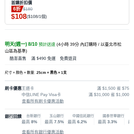
首購折扣價
6折
$180
108
$
($108/1個)
明天(週一) 8/10
預計送達
(
4小時 39分
內訂購時
/ 以臺北市松
山區為基準
)
酷澎直售
滿 $490 免運
免費退貨
尺寸 × 顏色 × 數量
:
25cm × 黑色 × 1支
刷卡優惠
王道卡
滿 $1,500 省 $75
中信LINE Pay Visa卡
滿 $31,000 省 $1,000
查看所有刷卡優惠活動
銀行回饋
台新銀行
玉山銀行
中國信託銀行
國泰世華銀行
最高
8%
最高
7.5%
最高
6.2%
最高
3.3%
最
查看所有銀行優惠活動