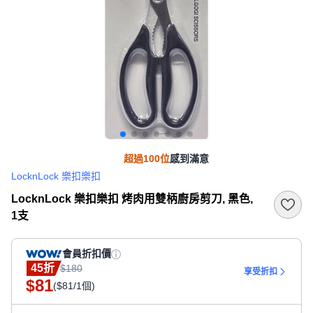
超過100位
感到滿意
LocknLock 樂扣樂扣
LocknLock 樂扣樂扣 烤肉用雙柄廚房剪刀, 黑色,
1支
會員折扣價
45折
$180
享受折扣
81
$
($81/1個)