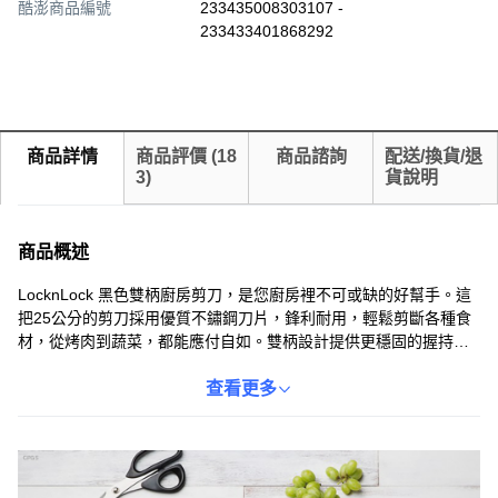
酷澎商品編號
233435008303107 -
233433401868292
商品詳情
商品評價
(
18
商品諮詢
配送/換貨/退
3
)
貨說明
商品概述
LocknLock 黑色雙柄廚房剪刀，是您廚房裡不可或缺的好幫手。這
把25公分的剪刀採用優質不鏽鋼刀片，鋒利耐用，輕鬆剪斷各種食
材，從烤肉到蔬菜，都能應付自如。雙柄設計提供更穩固的握持
感，讓您使用起來更安全、更省力。無論是處理食材還是分切食
物，LocknLock廚房剪刀都能讓您事半功倍，享受更輕鬆愉快的烹
查看更多
飪體驗。耐熱溫度達80°C，使用更安心。