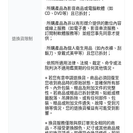
· 所購產品為影音商品或電腦軟體（如
CD、DVD等）且已拆封；
· 所購產品為非以有形媒介提供的數位內容
或線上服務（如電子書、影音串流服務、
訂閱制軟體服務等）並經您事先同意才提
供；
退換貨限制
· 所購產品為個人衛生用品（如內衣褲、刮
鬍刀、穿戴式美甲等）且您已拆封；
· 依照所適用法律、法規、裁定、命令或法
院判決不適用鑑賞期的任何其他情況。
※ 若您有意申請退換貨，商品必須回復至
您收到商品時的原始狀態，並確保所有部
件、內外包裝、贈品及附加文件的完整
性。若商品或贈品已拆封使用、貼紙或標
籤脫落、吊牌拆除、或有任何部件、包
裝、贈品或附加文件遺失、故障、受到污
損等情況，您的退換貨權益有可能受到影
響。
※ 換貨服務僅限與原訂單完全相同的商
品，不接受更換顏色、尺寸或其他商品規
格的換貨請求。即便符合換貨條件，若因