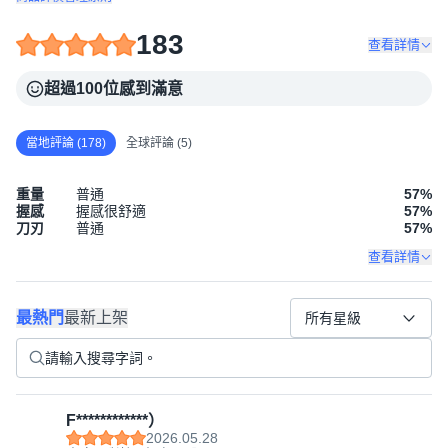
183
查看詳情
超過100位感到滿意
當地評論 (178)
全球評論 (5)
重量
普通
57
%
握感
握感很舒適
57
%
刀刃
普通
57
%
查看詳情
最熱門
最新上架
所有星級
F************）
2026.05.28