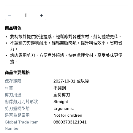
商品特色
雙柄設計提供舒適握感，輕鬆應對各種食材，剪切體驗更佳。
不鏽鋼刀刃鋒利耐用，輕鬆剪斷肉類，提升料理效率，省時省
力。
烤肉專用剪刀，方便戶外燒烤，快速處理食材，享受美味更便
捷。
商品主要規格
保存期限
2027-10-01 或以後
材質
不鏽鋼
剪刀用途
廚房剪刀
廚房剪刀刀片形狀
Straight
剪刀握柄型態
Ergonomic
是否為兒童用
Not for children
Global Trade Item
08803733121941
Number