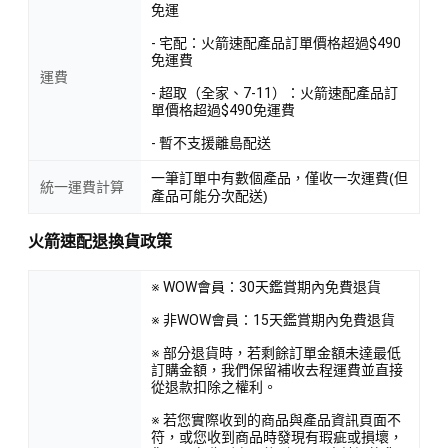
免運
- 宅配：火箭速配產品訂單價格超過$490
免運費
運費
- 超取（全家、7-11）：火箭速配產品訂
單價格超過$490免運費
- 暫不支援離島配送
一筆訂單中有數個產品，僅收一次運費(但
統一運費計算
產品可能分次配送)
火箭速配退換貨政策
※ WOW會員：30天鑑賞期內免費退貨
※ 非WOW會員：15天鑑賞期內免費退貨
※ 部分退貨時，若剩餘訂單金額未達最低
訂購金額，我們保留補收去程運費並直接
從退款扣除之權利。
※ 若您實際收到的商品與產品資訊頁面不
符，或您收到商品時發現有瑕疵或損壞，