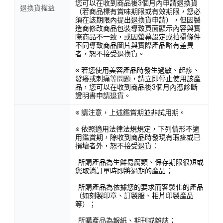
您可以在收到商品後3個月內申請退換貨
退換貨權益
（若商品標有賞味期限或有效期限，您必
須在該期限內提出退換貨申請），但因製
造商修改商品包裝導致頁面顯示內容與實
際商品不一致，或因螢幕設定或拍攝條件
不同導致商品圖片與實際產品略有差異
者，恕不接受退換貨。
※ 若您使用美容產品時發生過敏、起疹、
發癢或刺痛等問題，請立即停止使用該產
品，您可以在收到商品後3個月內憑診斷
證明書申請退貨。
※ 請注意，上述鑑賞期並非試用期。
※ 依照適用法律法規規定，下列情形不適
用鑑賞期，除收到商品時發現有瑕疵或已
損壞者外，恕不接受退貨：
· 所購產品為生鮮易腐類、保存期限很短或
您取消訂單時即將過期的產品；
· 所購產品為依據您的要求而客製化的產品
（如刻製印章、訂製服、相片印製產品
等）；
· 所購產品為報紙、期刊或雜誌；