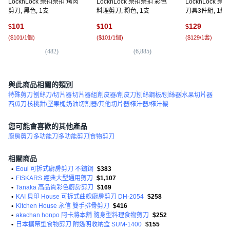
LocknLock 樂扣樂扣 烤肉
LocknLock 樂扣樂扣 彩色
LocknLock 
剪刀, 黑色, 1支
料理剪刀, 粉色, 1支
刀具3件組, 1組,
皮器 + 水果刀
101
101
129
$
$
$
(
$101/1個
)
(
$101/1個
)
(
$129/1套
)
(
482
)
(
6,885
)
(
3,
與此商品相關的類別
特殊剪刀
刨絲刀/切片器
切片器組
削皮器/削皮刀
刨絲鋼板/刨絲器
水果切片器
西瓜刀
核桃鉗/堅果槌
奶油切割器/其他切片器
榨汁器/榨汁機
您可能會喜歡的其他產品
廚房剪刀
多功能刀
多功能剪刀
食物剪刀
相關商品
•
Eoul 可拆式廚房剪刀 不鏽鋼
$383
•
FISKARS 經典大型通用剪刀
$1,107
•
Tanaka 高品質彩色廚房剪刀
$169
•
KAI 貝印 House 可拆式曲線廚房剪刀 DH-2054
$258
•
Kitchen House 永信 雙手排骨剪刀
$416
•
akachan honpo 阿卡將本舖 隨身型料理食物剪刀
$252
•
日本攜帶型食物剪刀 附透明收納盒 SUM-1400
$155