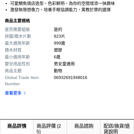
可愛鯛魚燒店造型，色彩鮮明，為你的空間增添一抹趣味
激發無限想像力，培養手眼協調能力，寓教於樂的選擇
商品主要規格
是否需要組裝
是的
拼圖/積木片數
923片
最大適用年齡
999歲
積木材質
塑膠
最小適用年齡
6歲
嬰兒用品性別
男女童通用
商品主題
動物
Global Trade Item
06932691948016
Number
查看更多
商品詳情
商品評價
(
2
商品諮詢
配送/換貨/退
5
)
貨說明