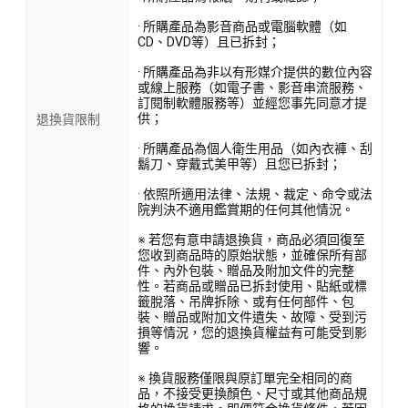
· 所購產品為影音商品或電腦軟體（如
CD、DVD等）且已拆封；
· 所購產品為非以有形媒介提供的數位內容
或線上服務（如電子書、影音串流服務、
訂閱制軟體服務等）並經您事先同意才提
供；
退換貨限制
· 所購產品為個人衛生用品（如內衣褲、刮
鬍刀、穿戴式美甲等）且您已拆封；
· 依照所適用法律、法規、裁定、命令或法
院判決不適用鑑賞期的任何其他情況。
※ 若您有意申請退換貨，商品必須回復至
您收到商品時的原始狀態，並確保所有部
件、內外包裝、贈品及附加文件的完整
性。若商品或贈品已拆封使用、貼紙或標
籤脫落、吊牌拆除、或有任何部件、包
裝、贈品或附加文件遺失、故障、受到污
損等情況，您的退換貨權益有可能受到影
響。
※ 換貨服務僅限與原訂單完全相同的商
品，不接受更換顏色、尺寸或其他商品規