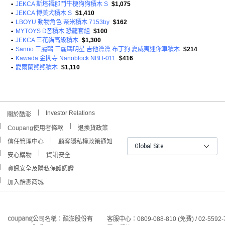
•
JEKCA 斯塔福郡鬥牛梗狗狗積木 S
$1,075
•
JEKCA 博美犬積木 S
$1,410
•
LBOYU 動物角色 奈米積木 7153by
$162
•
MYTOYS D폼積木 恐龍套組
$100
•
JEKCA 三花貓高級積木
$1,300
•
Sanrio 三麗鷗 三麗鷗明星 吉他漂漂 布丁狗 夏威夷迷你車積木
$214
•
Kawada 金閣寺 Nanoblock NBH-011
$416
•
愛爾蘭熊熊積木
$1,110
Investor Relations
關於酷澎
Coupang使用者條款
退換貨政策
信任管理中心
顧客隱私權政策通知
Global Site
安心購物
資訊安全
資訊安全及隱私保護認證
加入酷澎商城
公司名稱：酷澎股份有
客服中心：0809-088-810 (免費) / 02-5592-