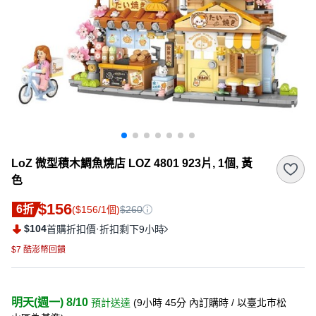
LoZ 微型積木鯛魚燒店 LOZ 4801 923片, 1個, 黃
色
$156
6折
($156/1個)
$260
$104
·
首購折扣價
折扣剩下9小時
$7 酷澎幣回饋
明天(週一) 8/10
預計送達
(
9小時 45分
內訂購時
/ 以臺北市松