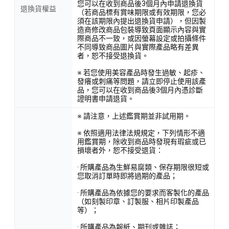
您可以在收到商品後3個月內申請退換貨
退換貨權益
（若商品標有賞味期限或有效期限，您必
須在該期限內提出退換貨申請），但因製
造商修改商品包裝導致頁面顯示內容與實
際商品不一致，或因螢幕設定或拍攝條件
不同導致商品圖片與實際產品略有差異
者，恕不接受退換貨。
※ 若您使用美容產品時發生過敏、起疹、
發癢或刺痛等問題，請立即停止使用該產
品，您可以在收到商品後3個月內憑診斷
證明書申請退貨。
※ 請注意，上述鑑賞期並非試用期。
※ 依照適用法律法規規定，下列情形不適
用鑑賞期，除收到商品時發現有瑕疵或已
損壞者外，恕不接受退貨：
· 所購產品為生鮮易腐類、保存期限很短或
您取消訂單時即將過期的產品；
· 所購產品為依據您的要求而客製化的產品
（如刻製印章、訂製服、相片印製產品
等）；
· 所購產品為報紙、期刊或雜誌；