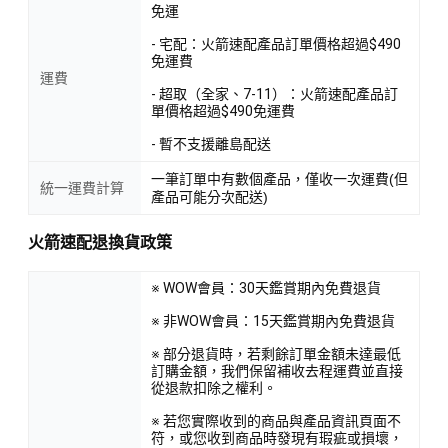
免運
- 宅配：火箭速配產品訂單價格超過$490
免運費
運費
- 超取（全家、7-11）：火箭速配產品訂
單價格超過$490免運費
- 暫不支援離島配送
一筆訂單中有數個產品，僅收一次運費(但
統一運費計算
產品可能分次配送)
火箭速配退換貨政策
※ WOW會員：30天鑑賞期內免費退貨
※ 非WOW會員：15天鑑賞期內免費退貨
※ 部分退貨時，若剩餘訂單金額未達最低
訂購金額，我們保留補收去程運費並直接
從退款扣除之權利。
※ 若您實際收到的商品與產品資訊頁面不
符，或您收到商品時發現有瑕疵或損壞，