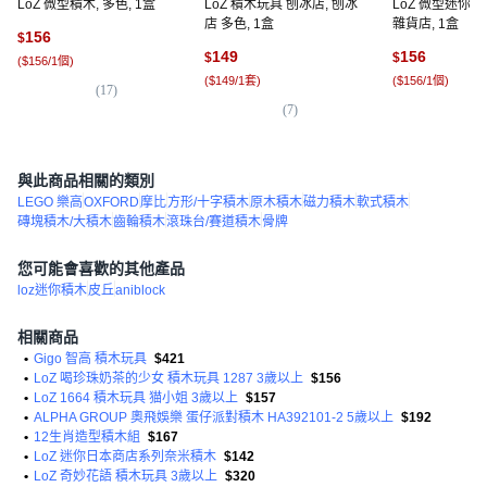
LoZ 微型積木, 多色, 1盒
LoZ 積木玩具 刨冰店, 刨冰
LoZ 微型迷你積木
店 多色, 1盒
雜貨店, 1盒
156
$
149
156
$
$
(
$156/1個
)
(
$149/1套
)
(
$156/1個
)
(
17
)
(
7
)
(
1
與此商品相關的類別
LEGO 樂高
OXFORD
摩比
方形/十字積木
原木積木
磁力積木
軟式積木
磚塊積木/大積木
齒輪積木
滾珠台/賽道積木
骨牌
您可能會喜歡的其他產品
loz迷你積木
皮丘
aniblock
相關商品
•
Gigo 智高 積木玩具
$421
•
LoZ 喝珍珠奶茶的少女 積木玩具 1287 3歲以上
$156
•
LoZ 1664 積木玩具 猫小姐 3歲以上
$157
•
ALPHA GROUP 奧飛娛樂 蛋仔派對積木 HA392101-2 5歲以上
$192
•
12生肖造型積木組
$167
•
LoZ 迷你日本商店系列奈米積木
$142
•
LoZ 奇妙花語 積木玩具 3歲以上
$320