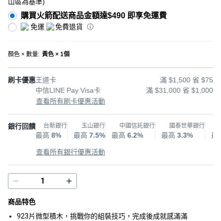
山區為基準
)
購買火箭配送商品金額達$490 即享免運費
免運
免費退貨
顏色 × 數量
:
黃色 × 1個
刷卡優惠
王道卡
滿 $1,500 省 $75
中信LINE Pay Visa卡
滿 $31,000 省 $1,000
查看所有刷卡優惠活動
銀行回饋
台新銀行
玉山銀行
中國信託銀行
國泰世華銀行
最高
8%
最高
7.5%
最高
6.2%
最高
3.3%
最
查看所有銀行優惠活動
商品特色
923片微型積木，挑戰你的組裝技巧，完成後成就感滿滿