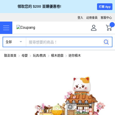
領取您的 $200 首購優惠卷!
打開 App
登入
註冊會員
客服中心
全部
酷澎首頁
母嬰
玩具/教具
積木遊戲
迷你積木