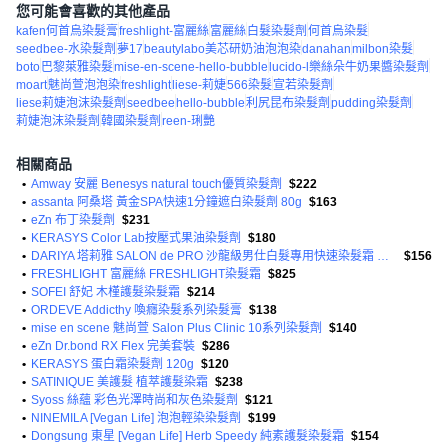
您可能會喜歡的其他產品
kafen何首烏染髮膏
freshlight-富麗絲
富麗絲
白髮染髮劑
何首烏染髮
seedbee-水染髮劑
夢17
beautylabo美芯研奶油泡泡染
danahan
milbon染髮
boto
巴黎萊雅染髮
mise-en-scene-hello-bubble
lucido-l樂絲朵牛奶果醬染髮劑
moart
魅尚萱泡泡染
freshlight
liese-莉婕
566染髮
宣若染髮劑
liese莉婕泡沫染髮劑
seedbee
hello-bubble
利尻昆布染髮劑
pudding染髮劑
莉婕泡沫染髮劑
韓國染髮劑
reen-琍艷
相關商品
•
Amway 安麗 Benesys natural touch優質染髮劑
$222
•
assanta 阿桑塔 黃金SPA快速1分鐘遮白染髮劑 80g
$163
•
eZn 布丁染髮劑
$231
•
KERASYS Color Lab按壓式果油染髮劑
$180
•
DARIYA 塔莉雅 SALON de PRO 沙龍級男仕白髮專用快速染髮霜 第一劑 40g + 第二劑 40g
$156
•
FRESHLIGHT 富麗絲 FRESHLIGHT染髮霜
$825
•
SOFEI 舒妃 木槿護髮染髮霜
$214
•
ORDEVE Addicthy 喚癮染髮系列染髮膏
$138
•
mise en scene 魅尚萱 Salon Plus Clinic 10系列染髮劑
$140
•
eZn Dr.bond RX Flex 完美套裝
$286
•
KERASYS 蛋白霜染髮劑 120g
$120
•
SATINIQUE 美護髮 植萃護髮染霜
$238
•
Syoss 絲蘊 彩色光澤時尚和灰色染髮劑
$121
•
NINEMILA [Vegan Life] 泡泡輕染染髮劑
$199
•
Dongsung 東星 [Vegan Life] Herb Speedy 純素護髮染髮霜
$154