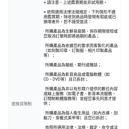
※ 請注意，上述鑑賞期並非試用期。
※ 依照適用法律法規規定，下列情形不適
用鑑賞期，除收到商品時發現有瑕疵或已
損壞者外，恕不接受退貨：
· 所購產品為生鮮易腐類、保存期限很短或
您取消訂單時即將過期的產品；
· 所購產品為依據您的要求而客製化的產品
（如刻製印章、訂製服、相片印製產品
等）；
· 所購產品為報紙、期刊或雜誌；
· 所購產品為影音商品或電腦軟體（如
CD、DVD等）且已拆封；
· 所購產品為非以有形媒介提供的數位內容
或線上服務（如電子書、影音串流服務、
訂閱制軟體服務等）並經您事先同意才提
供；
退換貨限制
· 所購產品為個人衛生用品（如內衣褲、刮
鬍刀、穿戴式美甲等）且您已拆封；
· 依照所適用法律、法規、裁定、命令或法