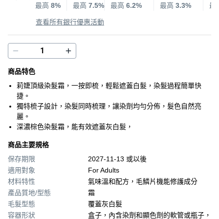
最高
8%
最高
7.5%
最高
6.2%
最高
3.3%
最
查看所有銀行優惠活動
商品特色
莉婕頂級染髮霜，一按即梳，輕鬆遮蓋白髮，染髮過程簡單快
捷。
獨特梳子設計，染髮同時梳理，讓染劑均勻分佈，髮色自然亮
麗。
深濃棕色染髮霜，能有效遮蓋灰白髮，
商品主要規格
保存期限
2027-11-13 或以後
適用對象
For Adults
材料特性
氣味溫和配方，毛鱗片機能修護成分
產品質地/型態
霜
毛髮型態
覆蓋灰白髮
容器形狀
盒子，內含染劑和顯色劑的軟管或瓶子，