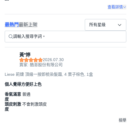
查看詳情
最熱門
最新上架
所有星級
黃*婷
2026.07.30
賣家: 酷澎股份有限公司
Liese 莉婕 頂級一按即梳染髮霜, 4 栗子棕色, 1盒
個人覺得方便好上色
香氣滿意
普通
度
頭皮刺激
不會刺激頭皮
度
檢舉