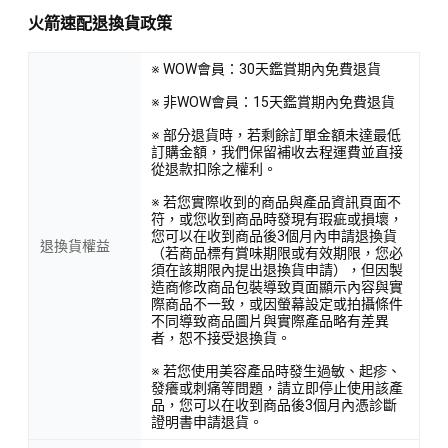
火箭速配退換貨政策
※ WOW會員：30天鑑賞期內免費退貨
※ 非WOW會員：15天鑑賞期內免費退貨
※ 部分退貨時，若剩餘訂單金額未達最低
訂購金額，我們保留補收去程運費並直接
從退款扣除之權利。
※ 若您實際收到的商品與產品資訊頁面不
符，或您收到商品時發現有瑕疵或損壞，
您可以在收到商品後3個月內申請退換貨
退換貨權益
（若商品標有賞味期限或有效期限，您必
須在該期限內提出退換貨申請），但因製
造商修改商品包裝導致頁面顯示內容與實
際商品不一致，或因螢幕設定或拍攝條件
不同導致商品圖片與實際產品略有差異
者，恕不接受退換貨。
※ 若您使用美容產品時發生過敏、起疹、
發癢或刺痛等問題，請立即停止使用該產
品，您可以在收到商品後3個月內憑診斷
證明書申請退貨。