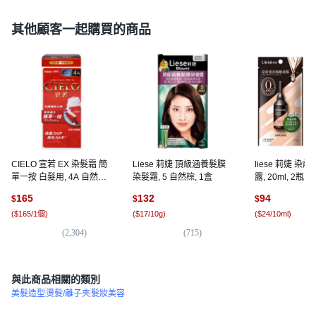
其他顧客一起購買的商品
CIELO 宣若 EX 染髮霜 簡
Liese 莉婕 頂級涵養髮膜
liese 莉婕 
單一按 白髮用, 4A 自然灰
染髮霜, 5 自然棕, 1盒
露, 20ml, 2瓶
棕, 1盒
165
132
94
$
$
$
(
$165/1個
)
(
$17/10g
)
(
$24/10ml
)
(
2,304
)
(
715
)
(
2
與此商品相關的類別
美髮造型
燙髮/離子夾
髮妝美容