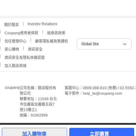
Investor Relations
關於酷澎
Coupang使用者條款
退換貨政策
信任管理中心
顧客隱私權政策通知
Global Site
安心購物
資訊安全
資訊安全及隱私保護認證
加入酷澎商城
公司名稱：酷澎股份有
客服中心：0809-088-810 (免費) / 02-5592-
限公司
電子郵件：help_tw@coupang.com
聯繫地址：11049 台北
市信義區信義路五段7
號13樓之1
統編：91002999
©Coupang Taiwan Co., Ltd. 保留所有權利。
本網站上顯示的所有商標、標誌和服務標誌均為酷澎股份有
加入購物車
立即購買
限公司和/或其在美國和其他國家/地區註冊之關聯公司之所