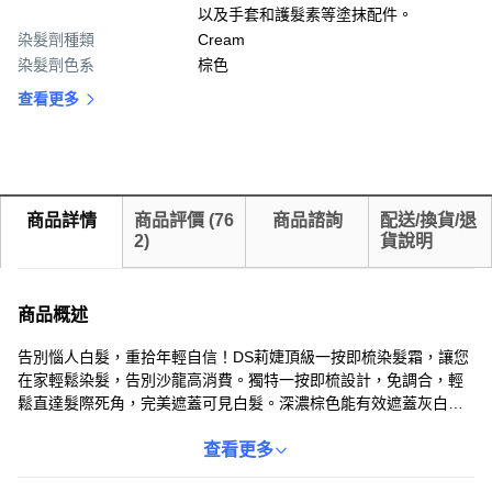
以及手套和護髮素等塗抹配件。
染髮劑種類
Cream
染髮劑色系
棕色
查看更多
商品詳情
商品評價
(
76
商品諮詢
配送/換貨/退
2
)
貨說明
商品概述
告別惱人白髮，重拾年輕自信！DS莉婕頂級一按即梳染髮霜，讓您
在家輕鬆染髮，告別沙龍高消費。獨特一按即梳設計，免調合，輕
鬆直達髮際死角，完美遮蓋可見白髮。深濃棕色能有效遮蓋灰白
髮，讓髮色持久亮麗。配方溫和，氣味清新，添加毛鱗片機能修護
成分，染髮同時呵護秀髮，染後髮色自然亮麗，展現您的個人魅
查看更多
力。