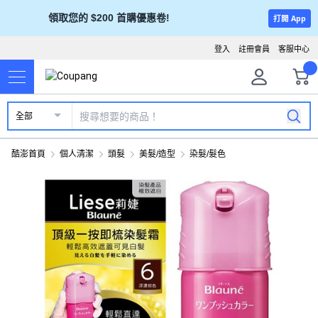
領取您的 $200 首購優惠卷!
打開 App
登入
註冊會員
客服中心
全部
酷澎首頁
個人清潔
頭髮
美髮/造型
染髮/髮色