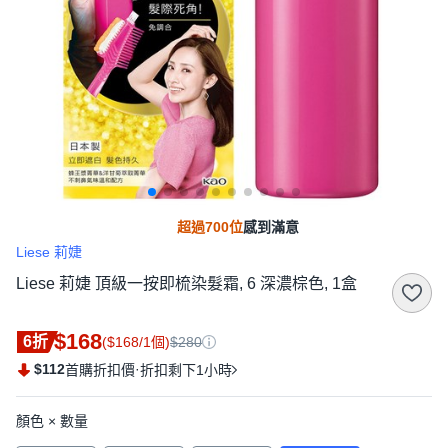
超過700位
感到滿意
Liese 莉婕
Liese 莉婕 頂級一按即梳染髮霜, 6 深濃棕色, 1盒
$168
6折
($168/1個)
$280
$112
·
首購折扣價
折扣剩下1小時
顏色 × 數量