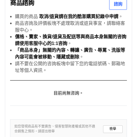
商品諮詢
諮詢
購買的商品
取消/退貨請在我的酷澎購買記錄中申請
。
商品咨詢及評價板塊不處理取消或退貨事宜，請聯絡客
服中心。
價格、賣家、換貨/退貨及配送等與商品本身無關的咨詢
請使用客服中心的1:1咨詢
。
「商品本身」無關的內容、轉讓、廣告、辱罵、洗版等
內容可能會被移動、隱藏或刪除
。
請不要在公開的咨詢板塊中留下您的電話號碼、郵箱地
址等個人資訊。
目前尚無咨詢。
如您發現商品有不實廣告、侵害智慧財產權或其他不適
檢舉
合銷售之情形，請提出檢舉