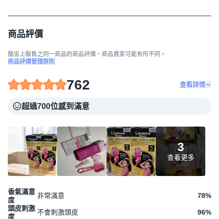
商品評價
酷澎上販售之同一商品的商品評價，商品賣家可能有所不同。
商品評價管理原則
762
查看詳情
超過700位感到滿意
3
查看更多
香氣滿意
非常滿意
78
%
度
頭皮刺激
不會刺激頭皮
96
%
度