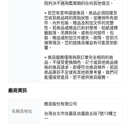
院判決不適用鑑賞期的任何其他情況。
※ 若您有意申請退換貨，商品必須回復至
您收到商品時的原始狀態，並確保所有部
件、內外包裝、贈品及附加文件的完整
性。若商品或贈品已拆封使用、貼紙或標
籤脫落、吊牌拆除、或有任何部件、包
裝、贈品或附加文件遺失、故障、受到污
損等情況，您的退換貨權益有可能受到影
響。
※ 換貨服務僅限與原訂單完全相同的商
品，不接受更換顏色、尺寸或其他商品規
格的換貨請求。即便符合換貨條件，若因
商品庫存不足或有其他商業考量，我們可
能僅接受退貨，恕不提供換貨服務。
廠商資訊
酷澎股份有限公司
名稱及地址
台灣台北市信義區信義路五段7號13樓之
一