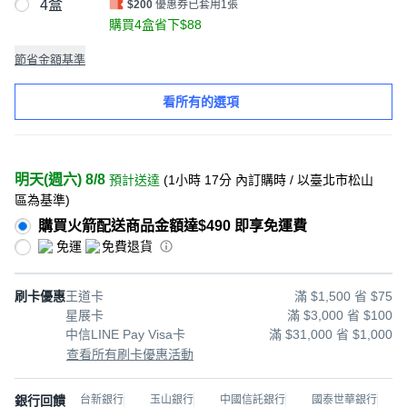
4盒
$200
優惠券已套用1張
購買4盒省下$88
節省金額基準
看所有的選項
明天(週六) 8/8
預計送達
(
1小時 17分
內訂購時
/ 以臺北市松山
區為基準
)
購買火箭配送商品金額達$490 即享免運費
免運
免費退貨
刷卡優惠
王道卡
滿 $1,500 省 $75
星展卡
滿 $3,000 省 $100
中信LINE Pay Visa卡
滿 $31,000 省 $1,000
查看所有刷卡優惠活動
銀行回饋
台新銀行
玉山銀行
中國信託銀行
國泰世華銀行