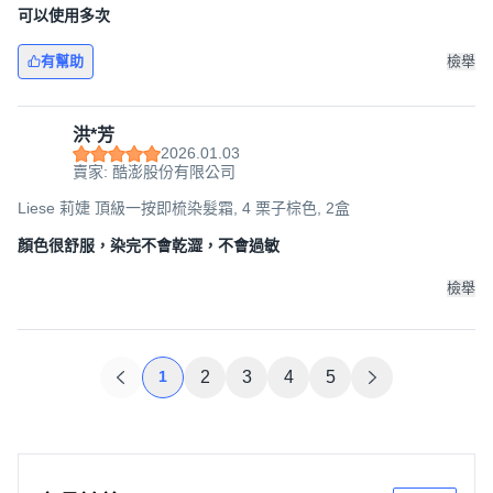
可以使用多次
有幫助
檢舉
洪*芳
2026.01.03
賣家: 酷澎股份有限公司
Liese 莉婕 頂級一按即梳染髮霜, 4 栗子棕色, 2盒
顏色很舒服，染完不會乾澀，不會過敏
檢舉
1
2
3
4
5