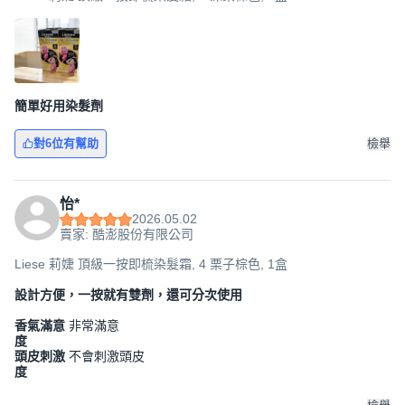
簡單好用染髮劑
對6位有幫助
檢舉
怡*
2026.05.02
賣家: 酷澎股份有限公司
Liese 莉婕 頂級一按即梳染髮霜, 4 栗子棕色, 1盒
設計方便，一按就有雙劑，還可分次使用
香氣滿意
非常滿意
度
頭皮刺激
不會刺激頭皮
度