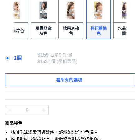
晨霧亞麻
松果灰棕
棉花糖棕
水晶紫羅
奶茶棕色
灰色
色
色
蘭色
$159
首購折扣價
1個
$159/1個
(單價最低)
看所有的選項
商品特色
絲滑泡沫溫柔呵護髮絲，輕鬆染出均勻色澤。
添加毛鱗片保護配方，降低染髮對秀髮的損傷。