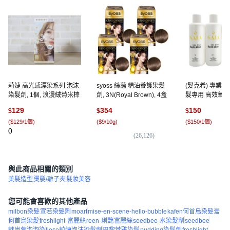
莉婕 高光感漂染系列 泡沫
syoss 絲蘊 精油養護染髮
(髮克希) 專業級
染髮劑, 1個, 浪漫絨菊米棕
劑, 3N(Royal Brown), 4盒
髮專用 高效氧化劑
敏感雙氧水 1000
129
354
150
$
$
$
12%
(
$129/1個
)
(
$9/10g
)
(
$150/1個
)
0
(
26,126
)
(
4
)
與此商品相關的類別
美髮造型
燙髮/離子夾
髮妝美容
您可能會喜歡的其他產品
milbon染髮
宣若染髮劑
moart
mise-en-scene-hello-bubble
kafen何首烏染髮膏
何首烏染髮
freshlight-富麗絲
reen-琍艷
富麗絲
seedbee-水染髮劑
seedbee