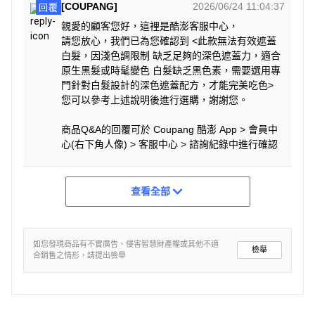
[COUPANG]
2026/06/24 11:04:37
回覆
親愛的顧客您好，這裡是酷澎客服中心，
請您放心，我們已為您確認到 <此款無法有效遮蓋
白髮，因淺色調限制 缺乏足夠的深色遮蓋力，適合
原生黑髮或時髦變色 白髮缺乏黑色素，需要選用專
門針對白髮設計的深色遮蓋配方，才能完美吃色>
您可以參考上述說明後進行選購，謝謝您。
商品Q&A的回覆可於 Coupang 酷澎 App > 會員中
心(右下角人像) > 客服中心 > 諮詢紀錄中進行確認
查看全部
如您發現商品有不實廣告、侵害智慧財產權或其他不適
檢舉
合銷售之情形，請提出檢舉