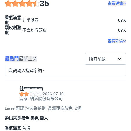
35
查看詳情
香氣滿意
非常滿意
67
%
度
頭皮刺激
不會刺激頭皮
67
%
度
查看詳情
最熱門
最新上架
所有星級
佳**********)
2026.07.10
賣家: 酷澎股份有限公司
Liese 莉婕 泡沫染髮劑, 晨霧亞麻灰色, 2個
染出來是黑色 黑色 騙人
香氣滿意
普通