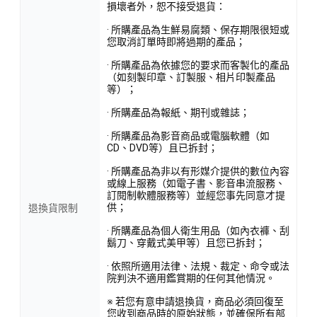
損壞者外，恕不接受退貨：
· 所購產品為生鮮易腐類、保存期限很短或
您取消訂單時即將過期的產品；
· 所購產品為依據您的要求而客製化的產品
（如刻製印章、訂製服、相片印製產品
等）；
· 所購產品為報紙、期刊或雜誌；
· 所購產品為影音商品或電腦軟體（如
CD、DVD等）且已拆封；
· 所購產品為非以有形媒介提供的數位內容
或線上服務（如電子書、影音串流服務、
訂閱制軟體服務等）並經您事先同意才提
供；
退換貨限制
· 所購產品為個人衛生用品（如內衣褲、刮
鬍刀、穿戴式美甲等）且您已拆封；
· 依照所適用法律、法規、裁定、命令或法
院判決不適用鑑賞期的任何其他情況。
※ 若您有意申請退換貨，商品必須回復至
您收到商品時的原始狀態，並確保所有部