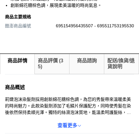
創新綿花糖棕色調，展現柔美溫暖的時尚氣息。
商品主要規格
酷澎商品編號
695154956435507 - 695511753195530
商品詳情
商品評價
(
3
商品諮詢
配送/換貨/退
5
)
貨說明
商品概述
莉婕泡沫染髮劑採用創新綿花糖棕色調，為您的秀髮帶來溫暖柔美
的時尚魅力。此款染髮劑添加了毛鱗片保護配方，同時使秀髮在染
後依然保持柔順光澤。獨特的絲滑泡沫質地，能溫柔呵護髮絲，並
能輕鬆深入髮芯，確保染劑均勻上色，展現持久亮麗的髮色。操作
方式簡單便捷，即使在家也能輕鬆完成染髮，體驗如沙龍般的專業
查看更多
效果。這款染髮劑源自日本製造，品質值得信賴，讓您安心享受變
髮樂趣。