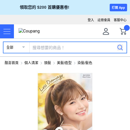
領取您的 $200 首購優惠卷!
打開 App
登入
註冊會員
客服中心
全部
酷澎首頁
個人清潔
頭髮
美髮/造型
染髮/髮色