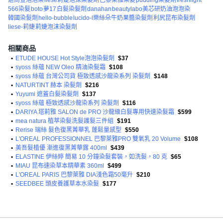
魅尚萱泡泡染
liese莉婕泡沫染髮劑
巴黎萊雅染髮
pudding染髮劑
freshlight
566染髮
boto
夢17
白髮染髮劑
danahan
beautylabo美芯研奶油泡泡染
韓國染髮劑
hello-bubble
lucido-l樂絲朵牛奶果醬染髮劑
利尻昆布染髮劑
liese-莉婕
莉婕泡沫染髮劑
相關商品
•
ETUDE HOUSE Hot Style泡泡染髮劑
$37
•
syoss 絲蘊 NEW Oleo 精油染髮霜
$108
•
syoss 絲蘊 台灣公司貨 極致透感沙龍染系列 染髮劑
$148
•
NATURTINT 赫本 染髮劑
$216
•
Yuyumi 遮蓋白髮染髮劑
$137
•
syoss 絲蘊 極致透感沙龍染系列 染髮劑
$116
•
DARIYA 塔莉雅 SALON de PRO 沙龍級白髮專用快速染髮霜
$599
•
mea natura 植萃染髮洗髮護髮三件組
$191
•
Rerise 瑞絲 髮色復黑菁華乳 蓬鬆量感型
$550
•
L'OREAL PROFESSIONNEL 巴黎萊雅PRO 雙氧乳 20 Volume
$108
•
美吾髮植優 漸進復黑菁華露 400ml
$439
•
ELASTINE 伊絲婷 簡易 10 分鐘染髮套裝，如洗髮，80 克
$65
•
MIAU 昆布速染草本精華素 360ml
$499
•
L'OREAL PARIS 巴黎萊雅 DIA淺色霜50毫升
$210
•
SEEDBEE 頭皮養護草本水染髮
$177