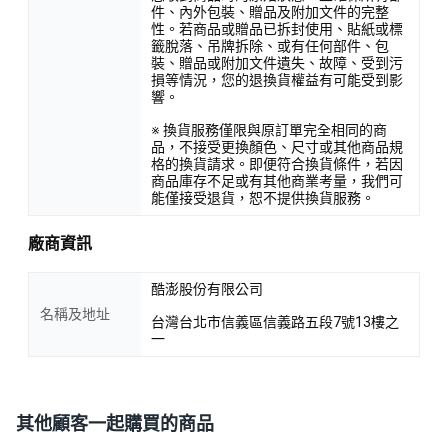
件、內外包裝、贈品及附加文件的完整
性。若商品或贈品已拆封使用、貼紙或標
籤脫落、吊牌拆除、或有任何部件、包
裝、贈品或附加文件遺失、故障、受到污
損等情況，您的退換貨權益有可能受到影
響。
※ 換貨服務僅限與原訂單完全相同的商
品，不接受更換顏色、尺寸或其他商品規
格的換貨請求。即便符合換貨條件，若因
商品庫存不足或有其他商業考量，我們可
能僅接受退貨，恕不提供換貨服務。
廠商資訊
酷澎股份有限公司
名稱及地址
台灣台北市信義區信義路五段7號13樓之
一
其他顧客一起購買的商品