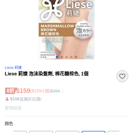
Liese 莉婕
Liese 莉婕 泡沫染髮劑, 棉花糖棕色, 1個
$159
6折
($159/1個)
$265
$106
首購折扣價
暫時缺貨
顏色