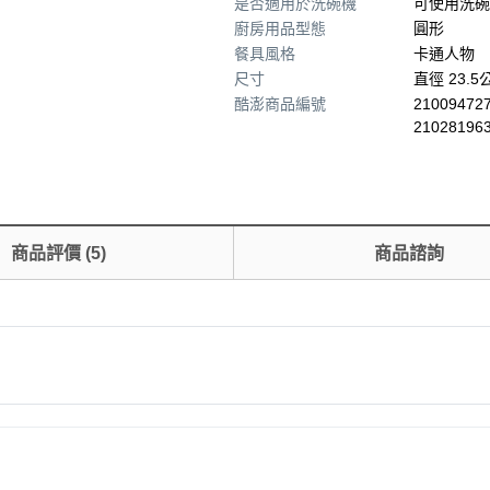
是否適用於洗碗機
可使用洗碗
廚房用品型態
圓形
餐具風格
卡通人物
尺寸
直徑 23.5
酷澎商品編號
210094727
21028196
商品評價
(
5
)
商品諮詢