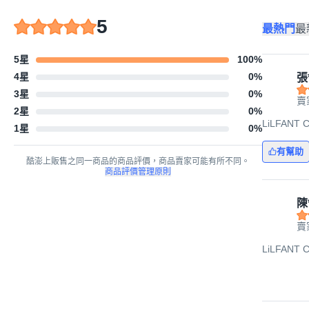
5
最熱門
最
5星
100
%
4星
0
%
張
3星
0
%
賣家
2星
0
%
LiLFANT
1星
0
%
有幫助
酷澎上販售之同一商品的商品評價，商品賣家可能有所不同。
商品評價管理原則
陳
賣家
LiLFANT