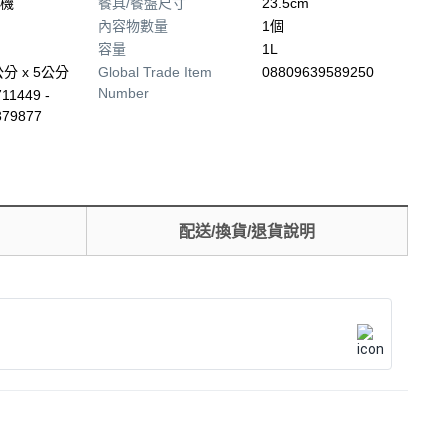
機
餐具/餐盤尺寸
23.5cm
內容物數量
1個
容量
1L
公分 x 5公分
Global Trade Item
08809639589250
Number
11449 -
379877
配送/換貨/退貨說明