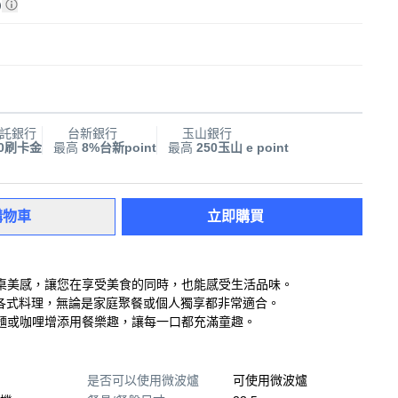
)
託銀行
台新銀行
玉山銀行
00刷卡金
最高
8%台新point
最高
250玉山 e point
購物車
立即購買
桌美感，讓您在享受美食的同時，也能感受生活品味。
裝各式料理，無論是家庭聚餐或個人獨享都非常適合。
麵或咖哩增添用餐樂趣，讓每一口都充滿童趣。
是否可以使用微波爐
可使用微波爐