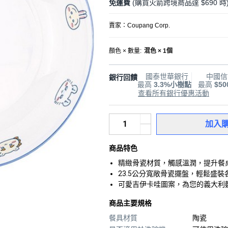
免運費
(購買火箭跨境商品達 $690 時
賣家：
Coupang Corp.
顏色 × 數量
:
混色 × 1個
國泰世華銀行
中國信
銀行回饋
最高
3.3%小樹點
最高
$5
查看所有銀行優惠活動
加入
商品特色
精緻骨瓷材質，觸感溫潤，提升餐
23.5公分寬敞骨瓷擺盤，輕鬆盛
可愛吉伊卡哇圖案，為您的義大利
商品主要規格
餐具材質
陶瓷