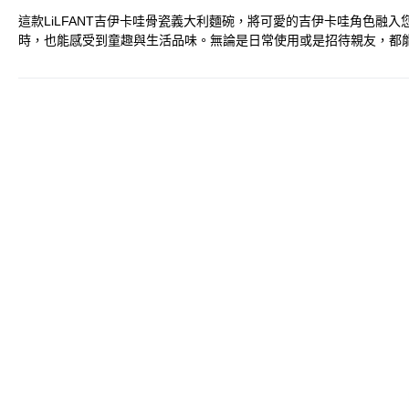
這款LiLFANT吉伊卡哇骨瓷義大利麵碗，將可愛的吉伊卡哇角色融
時，也能感受到童趣與生活品味。無論是日常使用或是招待親友，都