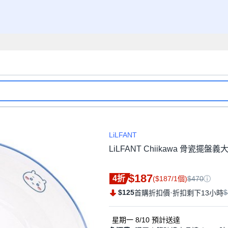
LiLFANT
LiLFANT Chiikawa 骨瓷擺盤義
$187
4折
($187/1個)
$470
$125
·
$
首購折扣價
折扣剩下13小時
星期一 8/10
預計送達