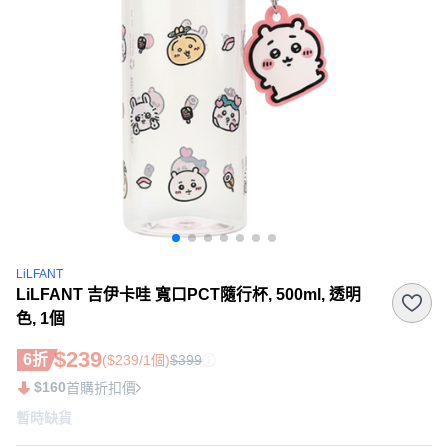
LiLFANT
LiLFANT 吉伊卡哇 寬口PCT隨行杯, 500ml, 透明
色, 1個
$239
6折
($239/1個)
$399
$160
首購折扣價
暫時缺貨