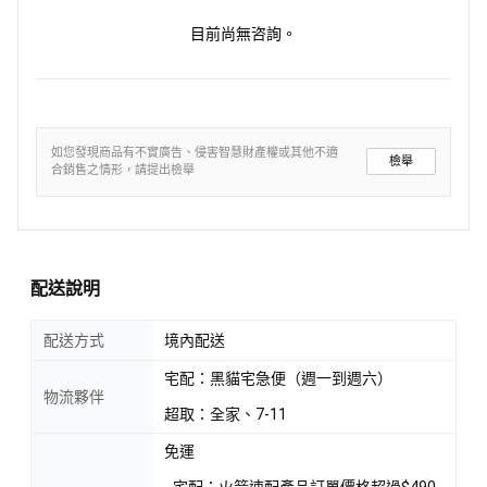
目前尚無咨詢。
如您發現商品有不實廣告、侵害智慧財產權或其他不適
檢舉
合銷售之情形，請提出檢舉
配送說明
配送方式
境內配送
宅配：黑貓宅急便（週一到週六）
物流夥伴
超取：全家、7-11
免運
- 宅配：火箭速配產品訂單價格超過$490