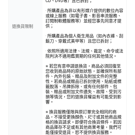
CD、DVD等）且已拆封；
· 所購產品為非以有形媒介提供的數位內容
或線上服務（如電子書、影音串流服務、
訂閱制軟體服務等）並經您事先同意才提
供；
退換貨限制
· 所購產品為個人衛生用品（如內衣褲、刮
鬍刀、穿戴式美甲等）且您已拆封；
· 依照所適用法律、法規、裁定、命令或法
院判決不適用鑑賞期的任何其他情況。
※ 若您有意申請退換貨，商品必須回復至
您收到商品時的原始狀態，並確保所有部
件、內外包裝、贈品及附加文件的完整
性。若商品或贈品已拆封使用、貼紙或標
籤脫落、吊牌拆除、或有任何部件、包
裝、贈品或附加文件遺失、故障、受到污
損等情況，您的退換貨權益有可能受到影
響。
※ 換貨服務僅限與原訂單完全相同的商
品，不接受更換顏色、尺寸或其他商品規
格的換貨請求。即便符合換貨條件，若因
商品庫存不足或有其他商業考量，我們可
能僅接受退貨，恕不提供換貨服務。