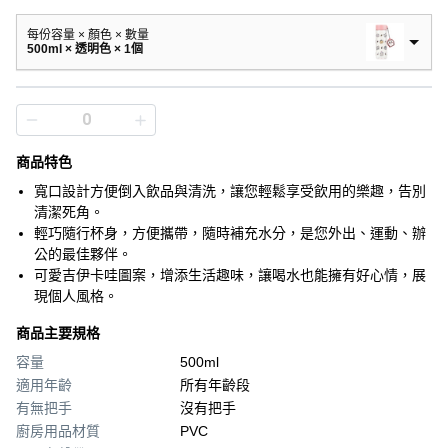
每份容量 × 顏色 × 數量
500ml × 透明色 × 1個
商品特色
寬口設計方便倒入飲品與清洗，讓您輕鬆享受飲用的樂趣，告別
清潔死角。
輕巧隨行杯身，方便攜帶，隨時補充水分，是您外出、運動、辦
公的最佳夥伴。
可愛吉伊卡哇圖案，增添生活趣味，讓喝水也能擁有好心情，展
現個人風格。
商品主要規格
容量
500ml
適用年齡
所有年齡段
有無把手
沒有把手
廚房用品材質
PVC