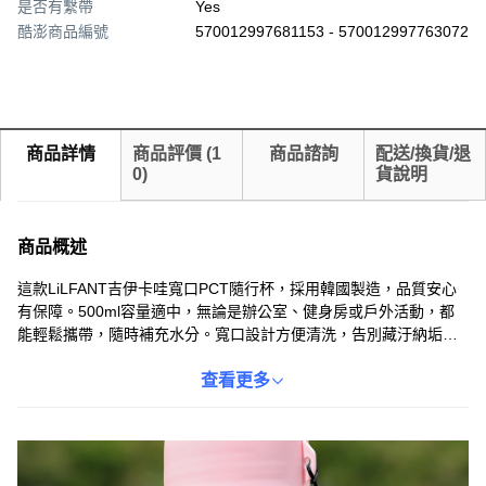
是否有繫帶
Yes
酷澎商品編號
570012997681153 - 570012997763072
商品詳情
商品評價
(
1
商品諮詢
配送/換貨/退
0
)
貨說明
商品概述
這款LiLFANT吉伊卡哇寬口PCT隨行杯，採用韓國製造，品質安心
有保障。500ml容量適中，無論是辦公室、健身房或戶外活動，都
能輕鬆攜帶，隨時補充水分。寬口設計方便清洗，告別藏汙納垢的
煩惱。可愛的吉伊卡哇圖案，讓喝水也能充滿樂趣，展現您的獨特
品味。材質耐熱耐用，讓您使用。
查看更多