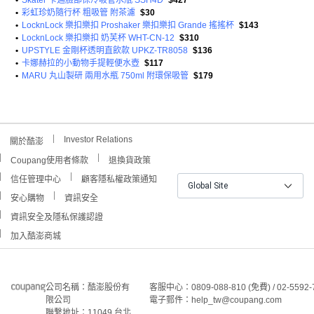
•
Skater 卡通臉部保冷吸管水瓶 SSH4D
$427
•
彩虹珍奶隨行杯 粗吸管 附茶濾
$30
•
LocknLock 樂扣樂扣 Proshaker 樂扣樂扣 Grande 搖搖杯
$143
•
LocknLock 樂扣樂扣 奶芙杯 WHT-CN-12
$310
•
UPSTYLE 金剛杯透明直飲款 UPKZ-TR8058
$136
•
卡娜赫拉的小動物手提輕便水壺
$117
•
MARU 丸山製研 兩用水瓶 750ml 附環保吸管
$179
Investor Relations
關於酷澎
Coupang使用者條款
退換貨政策
信任管理中心
顧客隱私權政策通知
Global Site
安心購物
資訊安全
資訊安全及隱私保護認證
加入酷澎商城
公司名稱：酷澎股份有
客服中心：0809-088-810 (免費) / 02-5592-
限公司
電子郵件：help_tw@coupang.com
聯繫地址：11049 台北