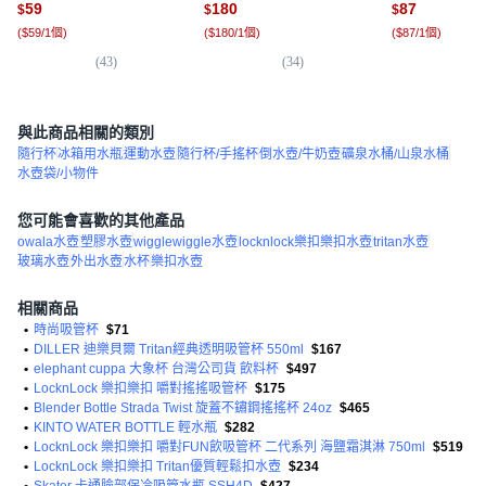
59
180
87
$
$
$
(
$59/1個
)
(
$180/1個
)
(
$87/1個
)
(
43
)
(
34
)
(
5
與此商品相關的類別
隨行杯
冰箱用水瓶
運動水壺
隨行杯/手搖杯
倒水壺/牛奶壺
礦泉水桶/山泉水桶
水壺袋/小物件
您可能會喜歡的其他產品
owala水壺
塑膠水壺
wigglewiggle水壺
locknlock樂扣樂扣水壺
tritan水壺
玻璃水壺
外出水壺
水杯
樂扣水壺
相關商品
•
時尚吸管杯
$71
•
DILLER 迪樂貝爾 Tritan經典透明吸管杯 550ml
$167
•
elephant cuppa 大象杯 台灣公司貨 飲料杯
$497
•
LocknLock 樂扣樂扣 嚼對搖搖吸管杯
$175
•
Blender Bottle Strada Twist 旋蓋不鏽鋼搖搖杯 24oz
$465
•
KINTO WATER BOTTLE 輕水瓶
$282
•
LocknLock 樂扣樂扣 嚼對FUN飲吸管杯 二代系列 海鹽霜淇淋 750ml
$519
•
LocknLock 樂扣樂扣 Tritan優質輕鬆扣水壺
$234