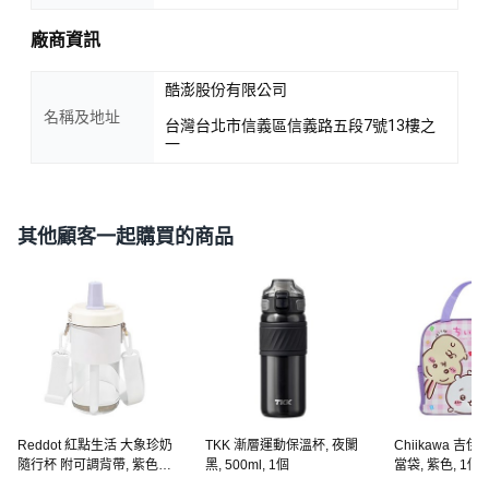
廠商資訊
酷澎股份有限公司
名稱及地址
台灣台北市信義區信義路五段7號13樓之
一
其他顧客一起購買的商品
Reddot 紅點生活 大象珍奶
TKK 漸層運動保溫杯, 夜闌
Chiikawa 吉
隨行杯 附可調背帶, 紫色,
黑, 500ml, 1個
當袋, 紫色, 1個
500ml, 1個