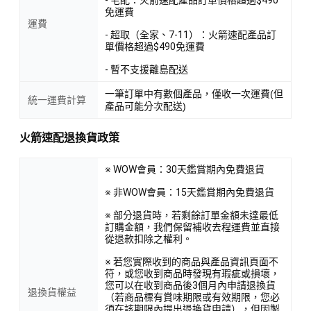
免運費
運費
- 超取（全家、7-11）：火箭速配產品訂
單價格超過$490免運費
- 暫不支援離島配送
一筆訂單中有數個產品，僅收一次運費(但
統一運費計算
產品可能分次配送)
火箭速配退換貨政策
※ WOW會員：30天鑑賞期內免費退貨
※ 非WOW會員：15天鑑賞期內免費退貨
※ 部分退貨時，若剩餘訂單金額未達最低
訂購金額，我們保留補收去程運費並直接
從退款扣除之權利。
※ 若您實際收到的商品與產品資訊頁面不
符，或您收到商品時發現有瑕疵或損壞，
您可以在收到商品後3個月內申請退換貨
退換貨權益
（若商品標有賞味期限或有效期限，您必
須在該期限內提出退換貨申請），但因製