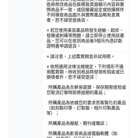
造商修改商品包裝導致頁面顯示內容與實
際商品不一致，或因螢幕設定或拍攝條件
不同導致商品圖片與實際產品略有差異
者，恕不接受退換貨。
※ 若您使用美容產品時發生過敏、起疹、
發癢或刺痛等問題，請立即停止使用該產
品，您可以在收到商品後3個月內憑診斷
證明書申請退貨。
※ 請注意，上述鑑賞期並非試用期。
※ 依照適用法律法規規定，下列情形不適
用鑑賞期，除收到商品時發現有瑕疵或已
損壞者外，恕不接受退貨：
· 所購產品為生鮮易腐類、保存期限很短或
您取消訂單時即將過期的產品；
· 所購產品為依據您的要求而客製化的產品
（如刻製印章、訂製服、相片印製產品
等）；
· 所購產品為報紙、期刊或雜誌；
· 所購產品為影音商品或電腦軟體（如