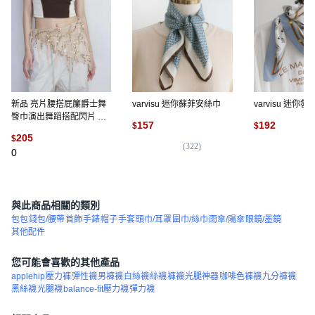
新品 亮片腰搭屁簾爵士舞
varvisu 迷你蘇菲安絲巾
varvisu 迷你
臀巾演出舞蹈搭配閃片 副
157
192
$
$
廠商品
205
$
(
322
)
(
2
0
與此商品相關的類別
包包
錢包/腰帶
首飾
手錶
帽子
手套
頭巾/耳罩
圍巾/絲巾
雨傘/陽傘
眼鏡/墨鏡
其他配件
您可能會喜歡的其他產品
applehip
壓力褲
彈性襪
男褲襪
白絲襪
絲襪
褲襪
光腿神器
咖啡色褲襪
九分褲襪
黑絲襪
光腿襪
balance-fit壓力襪
彈力襪