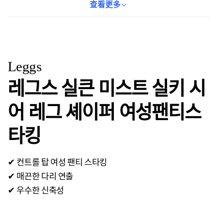
都能找到合適的尺寸。黑霧色低調優雅，輕鬆搭配各種服裝，展現
查看更多
您的時尚品味。建議冷水手洗，避免使用漂白劑，懸掛晾乾，以延
長產品使用壽命。
Leggs
레그스 실큰 미스트 실키 시
어 레그 셰이퍼 여성팬티스
타킹
✔ 컨트롤 탑 여성 팬티 스타킹
✔ 매끈한 다리 연출
✔ 우수한 신축성