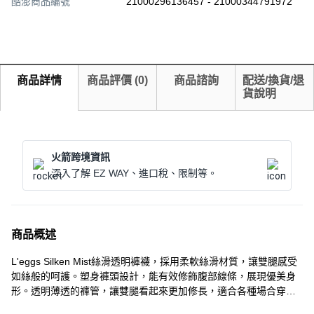
酷澎商品編號
21000296136457 - 21000344791972
商品詳情
商品評價
(
0
)
商品諮詢
配送/換貨/退
貨說明
火箭跨境資訊
深入了解 EZ WAY、進口稅、限制等。
商品概述
L'eggs Silken Mist絲滑透明褲襪，採用柔軟絲滑材質，讓雙腿感受
如絲般的呵護。塑身褲頭設計，能有效修飾腹部線條，展現優美身
形。透明薄透的褲管，讓雙腿看起來更加修長，適合各種場合穿
著。Q+特大尺碼設計，提供更舒適的穿著體驗，讓不同身形的女性