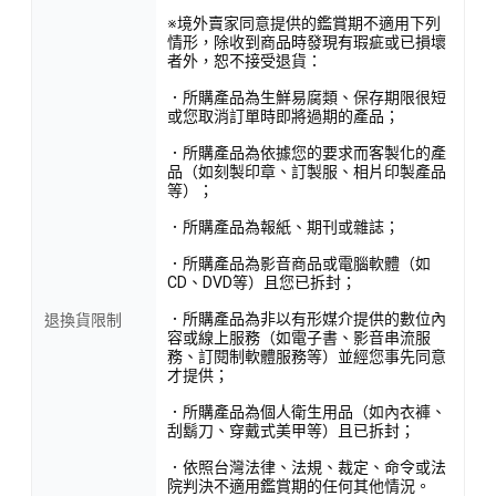
※境外賣家同意提供的鑑賞期不適用下列
情形，除收到商品時發現有瑕疵或已損壞
者外，恕不接受退貨：
．所購產品為生鮮易腐類、保存期限很短
或您取消訂單時即將過期的產品；
．所購產品為依據您的要求而客製化的產
品（如刻製印章、訂製服、相片印製產品
等）；
．所購產品為報紙、期刊或雜誌；
．所購產品為影音商品或電腦軟體（如
CD、DVD等）且您已拆封；
．所購產品為非以有形媒介提供的數位內
退換貨限制
容或線上服務（如電子書、影音串流服
務、訂閱制軟體服務等）並經您事先同意
才提供；
．所購產品為個人衛生用品（如內衣褲、
刮鬍刀、穿戴式美甲等）且已拆封；
．依照台灣法律、法規、裁定、命令或法
院判決不適用鑑賞期的任何其他情況。