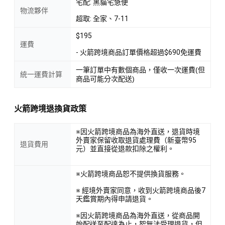
宅配: 黑貓宅急便
物流夥伴
超取: 全家、7-11
$195
運費
- 火箭跨境商品訂單價格超過$690免運費
一筆訂單中有數個商品，僅收一次運費(但
統一運費計算
商品可能分次配送)
火箭跨境退換貨政策
※因火箭跨境商品為海外直送，退貨時境
外賣家保留收取退貨處理費（新臺幣95
退貨費用
元）並直接從退款扣除之權利。
※火箭跨境商品恕不提供換貨服務。
※ 經境外賣家同意，收到火箭跨境商品後7
天鑑賞期內得申請退貨。
※因火箭跨境商品為海外直送，從商品開
始配送至配達為止，恕無法受理退貨，但