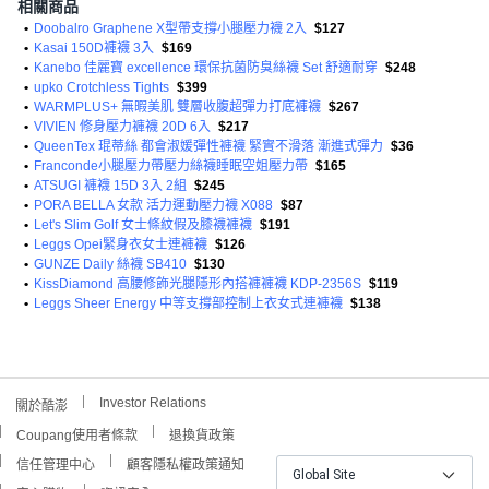
相關商品
•
Doobalro Graphene X型帶支撐小腿壓力襪 2入
$127
•
Kasai 150D褲襪 3入
$169
•
Kanebo 佳麗寶 excellence 環保抗菌防臭絲襪 Set 舒適耐穿
$248
•
upko Crotchless Tights
$399
•
WARMPLUS+ 無暇美肌 雙層收腹超彈力打底褲襪
$267
•
VIVIEN 修身壓力褲襪 20D 6入
$217
•
QueenTex 琨蒂絲 都會淑媛彈性褲襪 緊實不滑落 漸進式彈力
$36
•
Franconde小腿壓力帶壓力絲襪睡眠空姐壓力帶
$165
•
ATSUGI 褲襪 15D 3入 2組
$245
•
PORA BELLA 女款 活力運動壓力襪 X088
$87
•
Let's Slim Golf 女士條紋假及膝襪褲襪
$191
•
Leggs Opei緊身衣女士連褲襪
$126
•
GUNZE Daily 絲襪 SB410
$130
•
KissDiamond 高腰修飾光腿隱形內搭褲褲襪 KDP-2356S
$119
•
Leggs Sheer Energy 中等支撐部控制上衣女式連褲襪
$138
Investor Relations
關於酷澎
Coupang使用者條款
退換貨政策
信任管理中心
顧客隱私權政策通知
Global Site