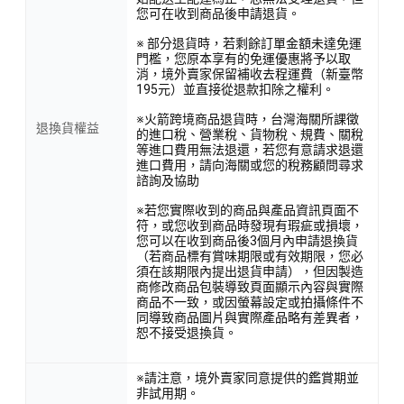
您可在收到商品後申請退貨。
※ 部分退貨時，若剩餘訂單金額未達免運
門檻，您原本享有的免運優惠將予以取
消，境外賣家保留補收去程運費（新臺幣
195元）並直接從退款扣除之權利。
※火箭跨境商品退貨時，台灣海關所課徵
退換貨權益
的進口稅、營業稅、貨物稅、規費、關稅
等進口費用無法退還，若您有意請求退還
進口費用，請向海關或您的稅務顧問尋求
諮詢及協助
※若您實際收到的商品與產品資訊頁面不
符，或您收到商品時發現有瑕疵或損壞，
您可以在收到商品後3個月內申請退換貨
（若商品標有賞味期限或有效期限，您必
須在該期限內提出退貨申請），但因製造
商修改商品包裝導致頁面顯示內容與實際
商品不一致，或因螢幕設定或拍攝條件不
同導致商品圖片與實際產品略有差異者，
恕不接受退換貨。
※請注意，境外賣家同意提供的鑑賞期並
非試用期。