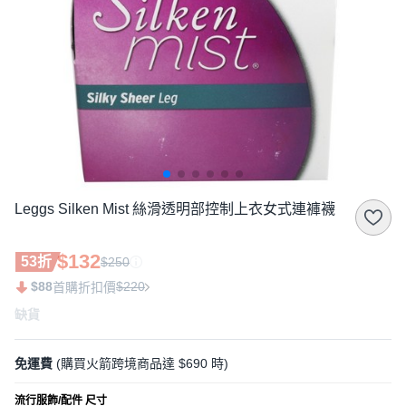
Leggs Silken Mist 絲滑透明部控制上衣女式連褲襪
$132
53折
$250
$88
$220
首購折扣價
缺貨
免運費
(購買火箭跨境商品達 $690 時)
流行服飾/配件 尺寸