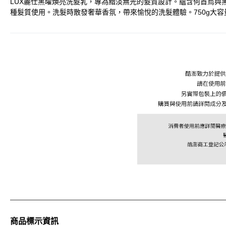
LUX麗仕黑曜煥亮洗髮乳，專為黯淡無光的髮質設計。蘊含何首烏與
種髮質使用。洗髮時散發奢華香氛，帶來愉悅的洗髮體驗。750g大
商品標示資訊