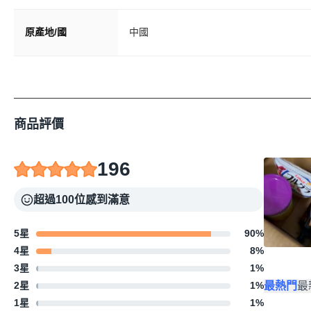
原產地/國
中國
商品評價
196
超過100位感到滿意
5星
90
%
4星
8
%
3星
1
%
最熱門
最
2星
1
%
1星
1
%