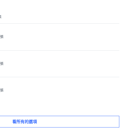
張
1張
1張
1張
看所有的選項