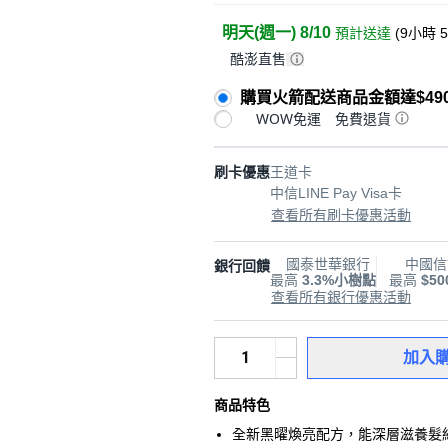
明天(週一) 8/10
預計送達
(
9小時 
酷澎直售
購買火箭配送商品金額達$49
WOW免運
免費退貨
刷卡優惠
王道卡
中信LINE Pay Visa卡
查看所有刷卡優惠活動
國泰世華銀行
中國信
銀行回饋
最高
3.3%小樹點
最高
$5
查看所有銀行優惠活動
加入
商品特色
全新黑曜煥亮配方，能深層滋養髮