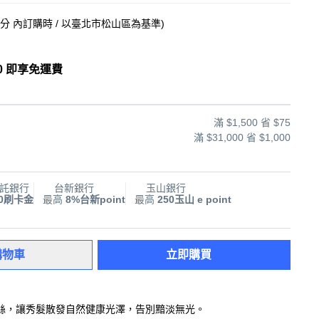
5分
內訂購時
/ 以臺北市松山區為基準
)
0 即享免運費
滿 $1,500 省 $75
滿 $31,000 省 $1,000
託銀行
台新銀行
玉山銀行
00刷卡金
最高
8%台新point
最高
250玉山 e point
購物車
立即購買
絲，讓秀髮散發自然健康光澤，告別黯淡無光。