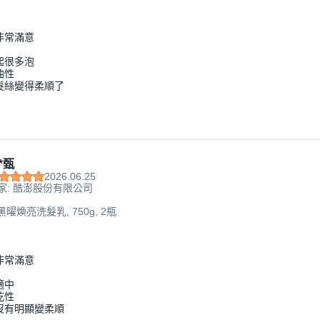
非常滿意
起很多泡
油性
髮絲變得柔順了
*甄
2026.06.25
家: 酷澎股份有限公司
黑曜煥亮洗髮乳, 750g, 2瓶
非常滿意
適中
乾性
沒有明顯變柔順