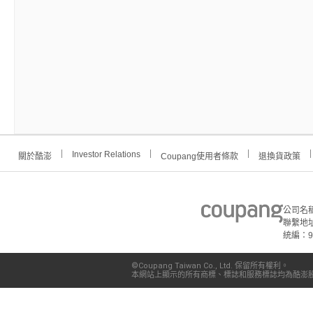
Investor Relations
關於酷澎
Coupang使用者條款
退換貨政策
公司名
聯繫地址
統編：91
©Coupang Taiwan Co., Ltd. 保留所有權利。
本網站上顯示的所有商標、標誌和服務標誌均為酷澎股