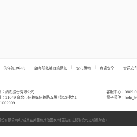
信任管理中心
顧客隱私權政策通知
安心購物
資訊安全
資訊安
稱：酷澎股份有限公司
客服中心：0809-088-
：11049 台北市信義區信義路五段7號13樓之1
電子郵件：help_tw
002999
份有限公司和/或其在美國和其他國家/地區註冊之關聯公司之所屬財產。