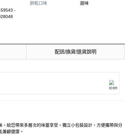
餅乾口味
甜味
59543 -
028048
配送/換貨/退貨說明
風味，給您帶來多層次的味蕾享受。獨立小包裝設計，方便攜帶與分
能兼顧健康。