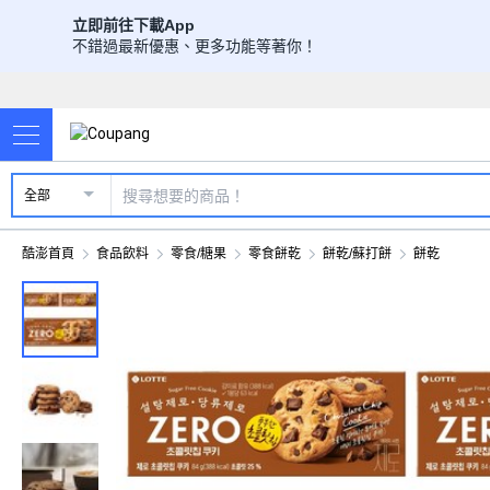
立即前往下載App
不錯過最新優惠、更多功能等著你！
全部
酷澎首頁
食品飲料
零食/糖果
零食餅乾
餅乾/蘇打餅
餅乾