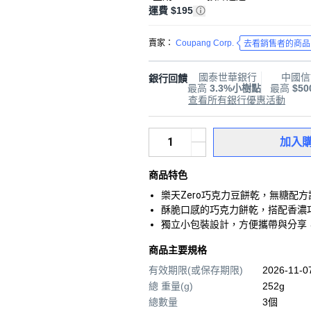
運費 $195
賣家：
Coupang Corp.
去看銷售者的商品
國泰世華銀行
中國信
銀行回饋
最高
3.3%小樹點
最高
$5
查看所有銀行優惠活動
加入
商品特色
樂天Zero巧克力豆餅乾，無糖配
酥脆口感的巧克力餅乾，搭配香濃
獨立小包裝設計，方便攜帶與分享
商品主要規格
有效期限(或保存期限)
2026-11-
總 重量(g)
252g
總數量
3個