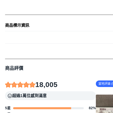
商品標示資訊
商品評價
18,005
當地評論 (5
超過1萬位感到滿意
5星
82
%