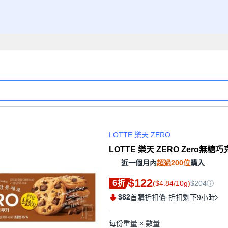
LOTTE 樂天 ZERO
LOTTE 樂天 ZERO Zero無糖巧
近一個月內
超過200位
購入
$122
6折
($4.84/10g)
$204
$82
·
首購折扣價
折扣剩下9小時
每份重量 × 數量