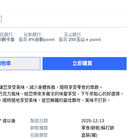
託銀行
台新銀行
玉山銀行
00刷卡金
最高
8%台新point
最高
250玉山 e point
購物車
立即購買
方讓您享受美味，減少身體負擔，隨時享受零食的樂趣。
巧克力風味，給您帶來多層次的味蕾享受，下午茶點心的好選擇。
，隨時隨地享受美味，是您解饞的最佳夥伴，美味不打折。
07 或以後
製造日期
2025-12-13
餅乾種類
零食/餅乾/蘇打餅
包裝類型
盒裝(罐)