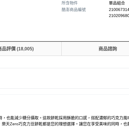
所含物件
單品組合
酷澎商品編號
210067314
21020968
商品評價
(
18,005
)
商品諮詢
同時，也能減少糖分攝取。這款餅乾採用酥脆的口感，搭配濃郁的巧克力
樂天Zero巧克力豆餅乾都是您的理想選擇。讓您在享受美味的同時，也