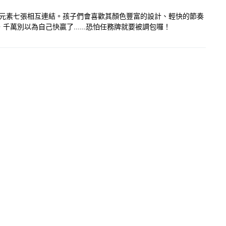
定的元素七張相互連結。孩子們會喜歡其顏色豐富的設計、輕快的節奏
別以為自己快贏了......恐怕任務牌就要被調包囉！