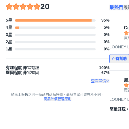
20
最熱門
最
5星
95
%
4星
5
%
Ce
3星
0
%
賣
2星
0
%
LOONEY 
1星
0
%
有幫助
有趣程度
非常有趣
100
%
堅固程度
非常堅固
67
%
風
查看詳情
賣
酷澎上販售之同一商品的商品評價，商品賣家可能有所不同。
商品評價管理原則
LOONEY 
簡單好玩，