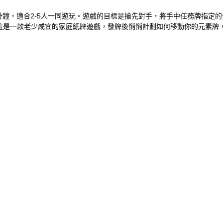
0分鐘，適合2-5人一同遊玩。遊戲的目標是搶先對手，將手中任務牌指
一款老少咸宜的家庭紙牌遊戲，發牌後悄悄計劃如何移動你的元素牌，千萬