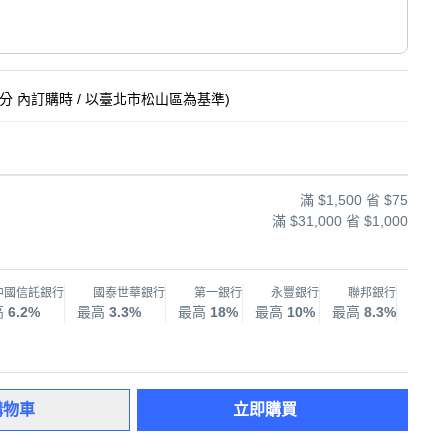
6分
內訂購時
/ 以臺北市松山區為基準
)
滿 $1,500 省 $75
滿 $31,000 省 $1,000
中國信託銀行
國泰世華銀行
第一銀行
永豐銀行
聯邦銀行
兆
高
6.2%
最高
3.3%
最高
18%
最高
10%
最高
8.3%
最高
購物車
立即購買