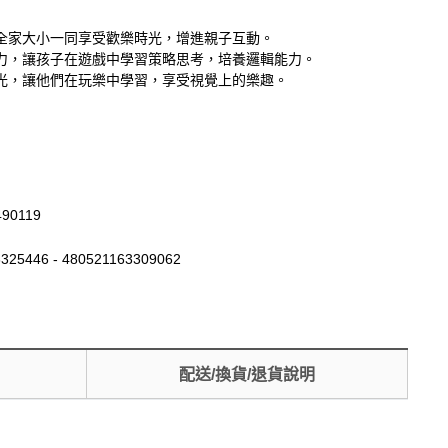
全家大小一同享受歡樂時光，增進親子互動。
力，讓孩子在遊戲中學習策略思考，培養邏輯能力。
光，讓他們在玩樂中學習，享受視覺上的樂趣。
490119
325446 - 480521163309062
配送/換貨/退貨說明