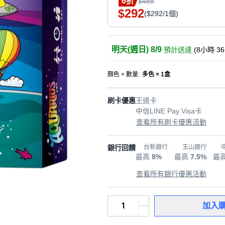
6折
$488
292
$
($292/1個)
明天(週日) 8/9
預計送達
(
8小時 3
顏色 × 數量
:
多色 × 1盒
刷卡優惠
王道卡
中信LINE Pay Visa卡
查看所有刷卡優惠活動
銀行回饋
台新銀行
玉山銀行
最高
8%
最高
7.5%
最
查看所有銀行優惠活動
加入