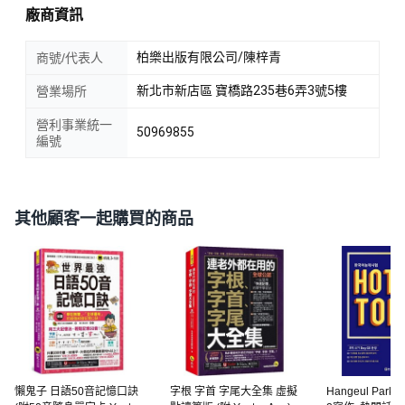
廠商資訊
柏樂出版有限公司/陳梓青
商號/代表人
新北市新店區 寶橋路235巷6弄3號5樓
營業場所
營利事業統一
50969855
編號
其他顧客一起購買的商品
懶鬼子 日語50音記憶口訣
字根 字首 字尾大全集 虛擬
Hangeul Park