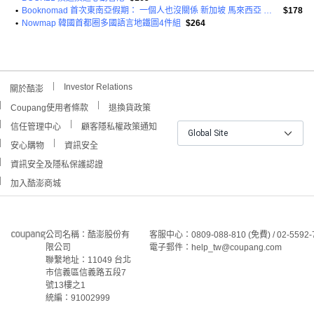
•
Booknomad 首次東南亞假期： 一個人也沒關係 新加坡 馬來西亞 泰國 寮國 長期旅行
$178
•
Nowmap 韓國首都圈多國語言地鐵圖4件組
$264
Investor Relations
關於酷澎
Coupang使用者條款
退換貨政策
信任管理中心
顧客隱私權政策通知
Global Site
安心購物
資訊安全
資訊安全及隱私保護認證
加入酷澎商城
公司名稱：酷澎股份有
客服中心：0809-088-810 (免費) / 02-5592-
限公司
電子郵件：help_tw@coupang.com
聯繫地址：11049 台北
市信義區信義路五段7
號13樓之1
統編：91002999