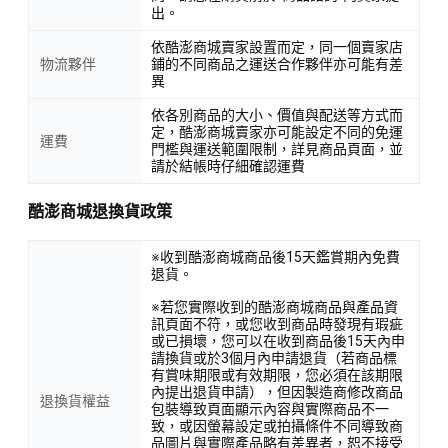
出。
依酷澎商城賣家設置而定，同一個賣家店
物流夥伴
鋪的不同商品之運送合作夥伴亦可能有差
異
依各別商品的大小、價值與配送等方式而
定，酷澎商城賣家亦可能設定不同的免運
運費
門檻與運送範圍限制，詳見商品頁面，並
請於結帳時仔細確認運費
酷澎商城退換貨政策
※收到酷澎商城商品後15天鑑賞期內免費
退貨。
※若您實際收到的酷澎商城商品與產品資
訊頁面不符，或您收到商品時發現有瑕疵
或已損壞，您可以在收到商品後15天內申
請換貨或於3個月內申請退貨（若商品標
有賞味期限或有效期限，您必須在該期限
內提出退貨申請），但因製造商修改商品
退換貨權益
包裝導致頁面顯示內容與實際商品不一
致，或因螢幕設定或拍攝條件不同導致商
品圖片與實際產品略有差異者，恕不接受