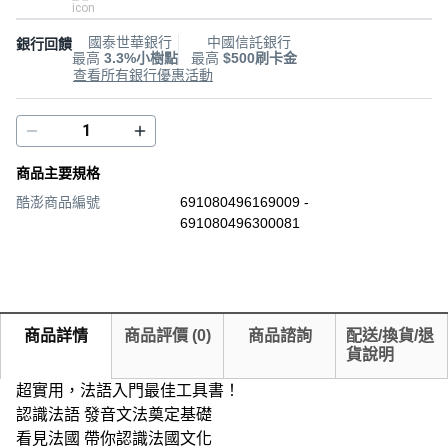
國泰世華銀行
中國信託銀行
銀行回饋
最高
3.3%小樹點
最高
$500刷卡金
查看所有銀行優惠活動
商品主要規格
酷澎商品編號
691080496169009 -
691080496300081
商品詳情
商品評價
(
0
)
商品諮詢
配送/換貨/退
貨說明
超實用，法語入門最佳工具書！
認識法語 發音文法奠定基礎
看見法國 帶你認識法國文化