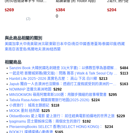
(附50音隨身單字卡 Youtor
點讀筆版 (附 Youtor App)
2寫作, 熱門話
App VRP虛擬點讀筆), 詳
269
384
204
$
$
$
見包裝
0
(
2
)
(
5
與此商品相關的類別
美國
加拿大
中南美
歐洲
北歐
東歐
日本
中亞/南亞
中國
香港
臺灣/泰國
印度/西藏
東南亞
峇里島/馬爾地夫
澳洲/紐西蘭
相關商品
•
Sanzini Book 大韓民國名剎踏查 33(大字書)：以佛教哲學為基礎解說的寺廟巡禮記
$484
•
一起走吧 首爾城郭路(韓文版)：問路 路答 | Walk & Talk Seoul City Wal
$113
•
Hanbit Life 2025~2026 真實名古屋 ： 高山 下呂 白川鄉
$213
•
Japub 獨自一人去澳洲也沒關係：透過打工度假感受到的澳洲的一切 預先了解再出發的自由行 No.2
$163
•
NOWMAP 塗層北美洲地圖
$292
•
MINSOKWON 嶺南阿爾卑斯100選：用腳步描繪的故事導覽書
$295
•
Tabula Rasa Aiden 韓國首爾旅行地圖(2025-2026)
$224
•
小資旅行： 城南主題遊記
$118
•
MOOK 墨刻 紐西蘭
$225
•
OldaetBooks 愛上電影 愛上旅行： 前往經典電影拍攝地的世界之旅
$229
•
Iyaginamu 昆士蘭姊妹公路：兩個女生的旅行
$192
•
PleraeningBooks SELECT 香港(SELECT HONG KONG)：
$234
•
BOOK21 撲通撲通心動香港
$165