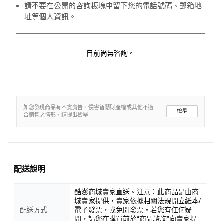
請不要在公開的咨詢板塊中留下您的電話號碼、郵箱地
址等個人資訊。
目前尚無咨詢。
如您發現商品有不實廣告、侵害智慧財產權或其他不適
檢舉
合銷售之情形，請提出檢舉
配送說明
酷澎商城賣家直送。注意：此商品是由商
城賣家提供，賣家依據相關法規開立紙本/
配送方式
電子發票，或免開發票。若您有任何疑
問，請您在購買前於“商品諮詢”向賣家提