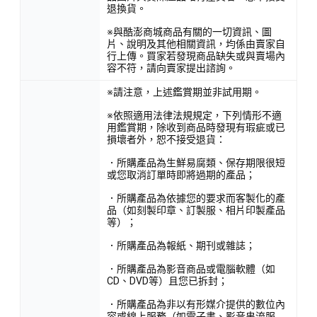
退換貨。
※與酷澎商城商品有關的一切資訊、圖
片、說明及其他相關資訊，均係由賣家自
行上傳。買家若發現商品缺失或與賣場內
容不符，請向賣家提出諮詢。
※請注意，上述鑑賞期並非試用期。
※依照適用法律法規規定，下列情形不適
用鑑賞期，除收到商品時發現有瑕疵或已
損壞者外，恕不接受退貨：
．所購產品為生鮮易腐類、保存期限很短
或您取消訂單時即將過期的產品；
．所購產品為依據您的要求而客製化的產
品（如刻製印章、訂製服、相片印製產品
等）；
．所購產品為報紙、期刊或雜誌；
．所購產品為影音商品或電腦軟體（如
CD、DVD等）且您已拆封；
．所購產品為非以有形媒介提供的數位內
容或線上服務（如電子書、影音串流服