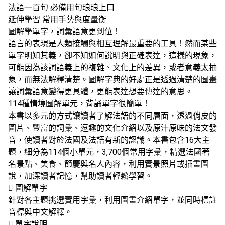
法語一百句 必備用句琅琅上口
延伸學習 常用手勢與度量衡
圖解學單字，詞彙語意更到位！
語言的表現是人類接觸與相互理解最重要的工具！然而某些
單字明知其義，卻不知如何說明與正確表達，這樣的現象，
可能因為該詞語義上的複雜、文化上的差異，或者意義太抽
象，而無法解釋清楚。圖解字典的好處正是透過清楚的圖畫
讓詞彙語意變得更具體，更能表達想要傳達的意思。
114種情境圖解單元，背誦單字很簡單！
本書以多元的方式讓讀者了解法語的不同層面，透過俏皮的
圖片、豐富的詞彙、逗趣的文化介紹以及原汁原味的法文發
音，使讀者對於法國及法語有新的認識。本書包含16大主
題，細分為114個小單元，3,700個常用字彙，精選法國著
名景點、美食、節慶與名人內容，利用實景照片或插畫圖
說，加深讀者記憶，幫助讀者輕鬆學習。
 圖解單字
針對各主題挑選實用字彙，利用圖畫介紹單字，並同時標註
音標與中文解釋。
 單字說明