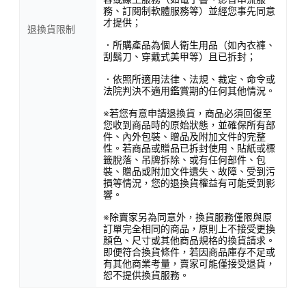
務、訂閱制軟體服務等）並經您事先同意
才提供；
退換貨限制
．所購產品為個人衛生用品（如內衣褲、
刮鬍刀、穿戴式美甲等）且已拆封；
．依照所適用法律、法規、裁定、命令或
法院判決不適用鑑賞期的任何其他情況。
※若您有意申請退換貨，商品必須回復至
您收到商品時的原始狀態，並確保所有部
件、內外包裝、贈品及附加文件的完整
性。若商品或贈品已拆封使用、貼紙或標
籤脫落、吊牌拆除、或有任何部件、包
裝、贈品或附加文件遺失、故障、受到污
損等情況，您的退換貨權益有可能受到影
響。
※除賣家另為同意外，換貨服務僅限與原
訂單完全相同的商品，原則上不接受更換
顏色、尺寸或其他商品規格的換貨請求。
即便符合換貨條件，若因商品庫存不足或
有其他商業考量，賣家可能僅接受退貨，
恕不提供換貨服務。