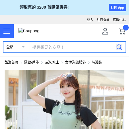
領取您的 $200 首購優惠卷!
打開 App
登入
註冊會員
客服中心
全部
酷澎首頁
運動/戶外
游泳/水上
女性海灘服飾
海灘裝