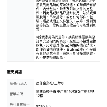
※若您有意申請退換貨，商品必須回復至
您收到商品時的原始狀態，並確保所有部
件、內外包裝、贈品及附加文件的完整
性。若商品或贈品已拆封使用、貼紙或標
籤脫落、吊牌拆除、或有任何部件、包
裝、贈品或附加文件遺失、故障、受到污
損等情況，您的退換貨權益有可能受到影
響。
※除賣家另為同意外，換貨服務僅限與原
訂單完全相同的商品，原則上不接受更換
顏色、尺寸或其他商品規格的換貨請求。
即便符合換貨條件，若因商品庫存不足或
有其他商業考量，賣家可能僅接受退貨，
恕不提供換貨服務。
廠商資訊
晨菲企業社/王華珍
商號/代表人
苗栗縣頭份市 東庄里19鄰富強二街52號
營業場所
12樓
營利事業統一
92329163