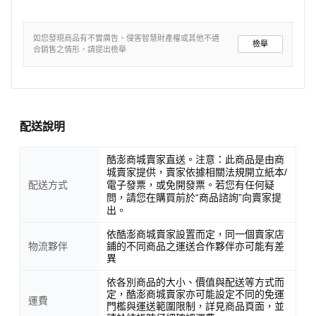
如您發現商品有不實廣告、侵害智慧財產權或其他不適
檢舉
合銷售之情形，請提出檢舉
配送說明
酷澎商城賣家直送。注意：此商品是由商
城賣家提供，賣家依據相關法規開立紙本/
配送方式
電子發票，或免開發票。若您有任何疑
問，請您在購買前於“商品諮詢”向賣家提
出。
依酷澎商城賣家設置而定，同一個賣家店
物流夥伴
鋪的不同商品之運送合作夥伴亦可能有差
異
依各別商品的大小、價值與配送等方式而
定，酷澎商城賣家亦可能設定不同的免運
運費
門檻與運送範圍限制，詳見商品頁面，並