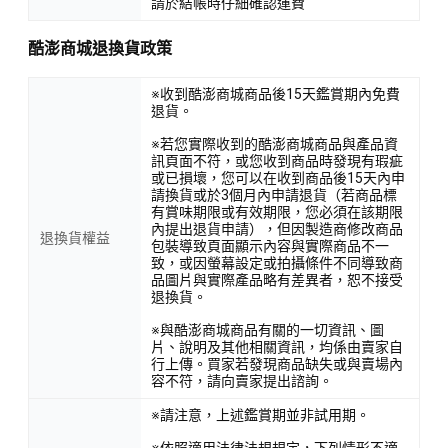
請於結帳時仔細確認運費
酷澎商城退換貨政策
※收到酷澎商城商品後15天鑑賞期內免費
退貨。
※若您實際收到的酷澎商城商品與產品資
訊頁面不符，或您收到商品時發現有瑕疵
或已損壞，您可以在收到商品後15天內申
請換貨或於3個月內申請退貨（若商品標
有賞味期限或有效期限，您必須在該期限
內提出退貨申請），但因製造商修改商品
退換貨權益
包裝導致頁面顯示內容與實際商品不一
致，或因螢幕設定或拍攝條件不同導致商
品圖片與實際產品略有差異者，恕不接受
退換貨。
※與酷澎商城商品有關的一切資訊、圖
片、說明及其他相關資訊，均係由賣家自
行上傳。買家若發現商品缺失或與賣場內
容不符，請向賣家提出諮詢。
※請注意，上述鑑賞期並非試用期。
※依照適用法律法規規定，下列情形不適