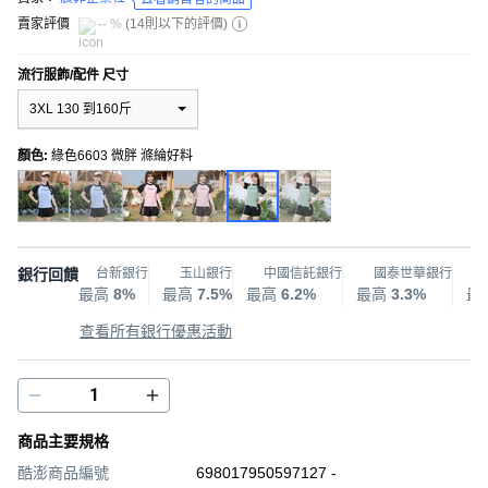
賣家評價
-- %
(
14則以下的評價
)
流行服飾/配件 尺寸
3XL 130 到160斤
顏色
:
綠色6603 微胖 滌綸好料
銀行回饋
台新銀行
玉山銀行
中國信託銀行
國泰世華銀行
最高
8%
最高
7.5%
最高
6.2%
最高
3.3%
最
查看所有銀行優惠活動
商品主要規格
酷澎商品編號
698017950597127 -