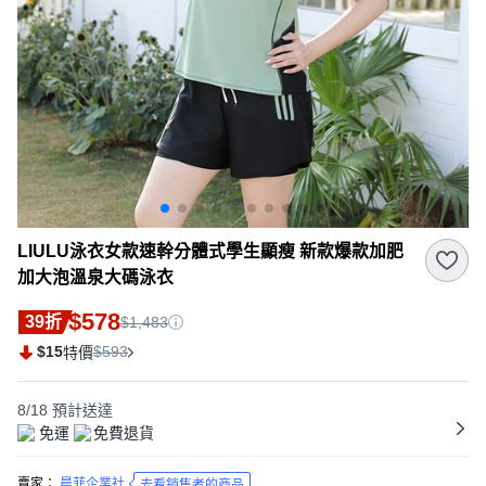
LIULU泳衣女款速幹分體式學生顯瘦 新款爆款加肥
加大泡溫泉大碼泳衣
$578
39折
$1,483
$15
$593
特價
8/18
預計送達
免運
免費退貨
賣家：
晨菲企業社
去看銷售者的商品