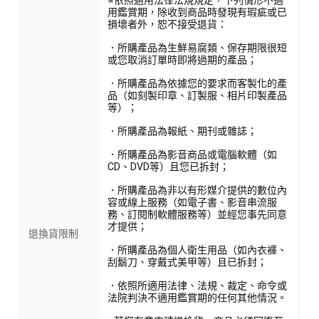
用鑑賞期，除收到商品時發現有瑕疵或已
損壞者外，恕不接受退貨：
．所購產品為生鮮易腐類、保存期限很短
或您取消訂單時即將過期的產品；
．所購產品為依據您的要求而客製化的產
品（如刻製印章、訂製服、相片印製產品
等）；
．所購產品為報紙、期刊或雜誌；
．所購產品為影音商品或電腦軟體（如
CD、DVD等）且您已拆封；
．所購產品為非以有形媒介提供的數位內
容或線上服務（如電子書、影音串流服
務、訂閱制軟體服務等）並經您事先同意
才提供；
退換貨限制
．所購產品為個人衛生用品（如內衣褲、
刮鬍刀、穿戴式美甲等）且已拆封；
．依照所適用法律、法規、裁定、命令或
法院判決不適用鑑賞期的任何其他情況。