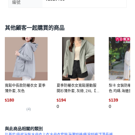
編號
其他顧客一起購買的商品
寬鬆中長款防曬衣女 夏季
夏季防曬衣女寬鬆運動服
梨卡 女裝防曬外
薄外套, 灰色
開衫薄外套, 灰綠, 2XL【建
色 均碼 海邊度
議135-150斤】
發貨, 白色(均碼)
180
194
139
$
$
$
上出貨
0
0
(
4
)
與此商品相關的類別
比基尼/高衩泳裝
水母衣上衣
水母衣套裝
海灘短褲/衝浪短褲
浮潛長褲