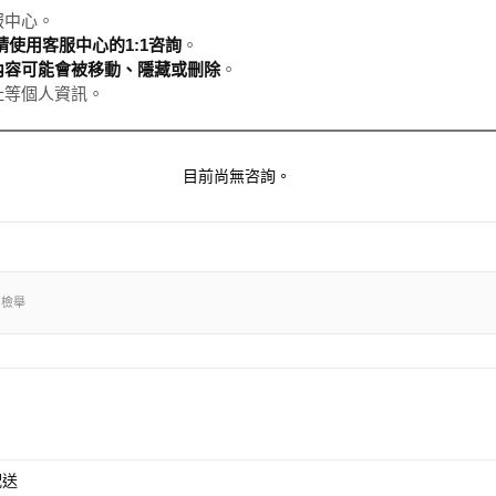
服中心。
使用客服中心的1:1咨詢
。
內容可能會被移動、隱藏或刪除
。
址等個人資訊。
目前尚無咨詢。
出檢舉
配送