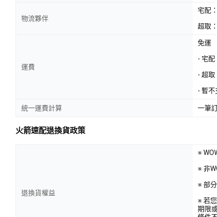
宅配
物流夥伴
超取：
免運
- 宅
運費
- 超
- 暫
統一運費計算
一筆
火箭速配退換貨政策
※ W
※ 非
※ 
退換貨權益
※ 
期限