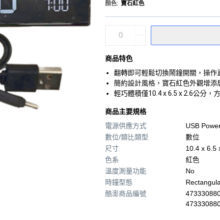
顏色
:
寶石紅色
商品特色
翻轉即可輕鬆切換鬧鐘開關，操作
簡約設計風格，寶石紅色外觀增添
輕巧體積僅10.4 x 6.5 x 2.
商品主要規格
電源供應方式
USB Powe
數位/類比類型
數位
尺寸
10.4 x 6.5
色系
紅色
溫度測量功能
No
時鐘型態
Rectangula
酷澎商品編號
473330880
47333088