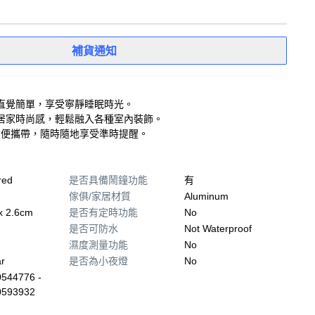
補貨通知
直覺簡單，享受寧靜睡眠時光。
居家時尚感，輕鬆融入各種室內裝飾。
6公分，方便攜帶，隨時隨地享受準時提醒。
red
是否具備鬧鐘功能
有
傢俱/家居材質
Aluminum
 x 2.6cm
是否有定時功能
No
是否可防水
Not Waterproof
濕度測量功能
No
r
是否為小夜燈
No
544776 -
0593932