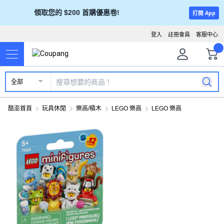
領取您的 $200 首購優惠卷!
打開 App
登入
註冊會員
客服中心
全部
酷澎首頁
玩具休閒
樂高/積木
LEGO 樂高
LEGO 樂高