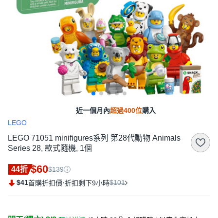
近一個月內
超過400位
購入
LEGO
LEGO 71051 minifigures系列 第28代動物 Animals
Series 28, 款式隨機, 1個
$60
44折
$139
$41
·
$101
首購折扣價
折扣剩下9小時