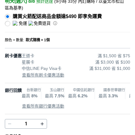
明天(週六) 8/8
預計送達
(
9小時 33分
內訂購時
/ 以臺北市松山
區為基準
)
購買火箭配送商品金額達$490 即享免運費
免運
免費退貨
顏色 × 數量
:
款式隨機 × 1個
刷卡優惠
王道卡
滿 $1,500 省 $75
星展卡
滿 $3,000 省 $100
中信LINE Pay Visa卡
滿 $31,000 省 $1,000
查看所有刷卡優惠活動
銀行回饋
台新銀行
玉山銀行
中國信託銀行
國泰世華銀行
最高
8%
最高
7.5%
最高
6.2%
最高
3.3%
最
查看所有銀行優惠活動