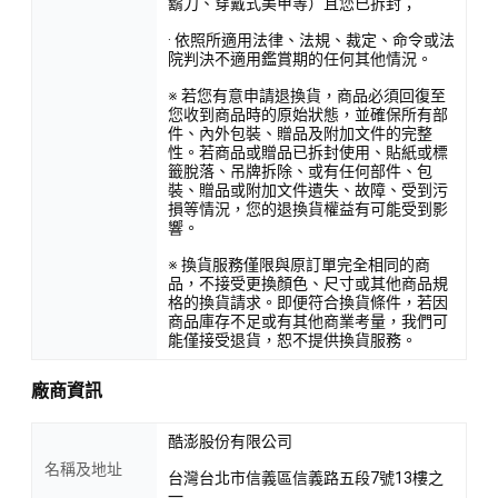
鬍刀、穿戴式美甲等）且您已拆封；
· 依照所適用法律、法規、裁定、命令或法
院判決不適用鑑賞期的任何其他情況。
※ 若您有意申請退換貨，商品必須回復至
您收到商品時的原始狀態，並確保所有部
件、內外包裝、贈品及附加文件的完整
性。若商品或贈品已拆封使用、貼紙或標
籤脫落、吊牌拆除、或有任何部件、包
裝、贈品或附加文件遺失、故障、受到污
損等情況，您的退換貨權益有可能受到影
響。
※ 換貨服務僅限與原訂單完全相同的商
品，不接受更換顏色、尺寸或其他商品規
格的換貨請求。即便符合換貨條件，若因
商品庫存不足或有其他商業考量，我們可
能僅接受退貨，恕不提供換貨服務。
廠商資訊
酷澎股份有限公司
名稱及地址
台灣台北市信義區信義路五段7號13樓之
一