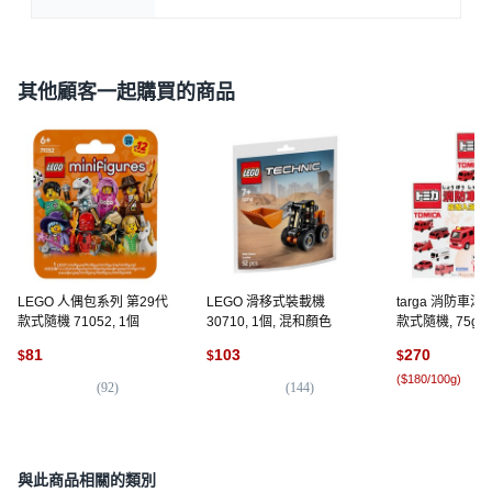
其他顧客一起購買的商品
LEGO 人偶包系列 第29代
LEGO 滑移式裝載機
targa 消防車
款式隨機 71052, 1個
30710, 1個, 混和顏色
款式隨機, 75g, 
81
103
270
$
$
$
(
$180/100g
)
(
92
)
(
144
)
(
1
與此商品相關的類別