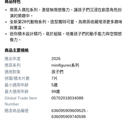
商品特色
樂高人偶包系列，激發無限想像力，讓孩子們沉浸在創意角色扮
演的樂趣中。
全新第28代動物系列，造型獨特可愛，為樂高收藏增添更多趣味
與驚喜。
迷你積木設計精巧，易於組裝，培養孩子們的動手能力與空間想
像力。
商品主要規格
推出年度
2026
樂高系列
minifigures系列
適用對象
孩子們
拼圖/積木片數
7片
最小適用年齡
5歲
最大適用年齡
99歲
Global Trade Item
05702018034088
Number
酷澎商品編號
636095909609525 -
636095909740598