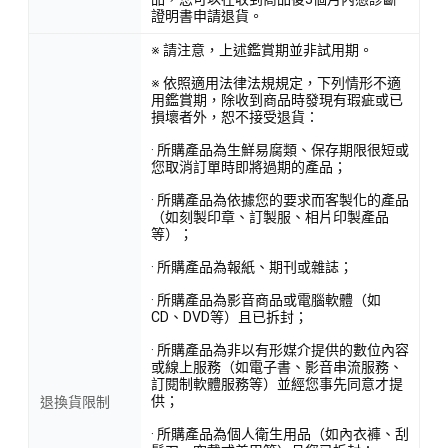
證明書申請退貨。
※ 請注意，上述鑑賞期並非試用期。
※ 依照適用法律法規規定，下列情形不適
用鑑賞期，除收到商品時發現有瑕疵或已
損壞者外，恕不接受退貨：
· 所購產品為生鮮易腐類、保存期限很短或
您取消訂單時即將過期的產品；
· 所購產品為依據您的要求而客製化的產品
（如刻製印章、訂製服、相片印製產品
等）；
· 所購產品為報紙、期刊或雜誌；
· 所購產品為影音商品或電腦軟體（如
CD、DVD等）且已拆封；
· 所購產品為非以有形媒介提供的數位內容
或線上服務（如電子書、影音串流服務、
訂閱制軟體服務等）並經您事先同意才提
供；
退換貨限制
· 所購產品為個人衛生用品（如內衣褲、刮