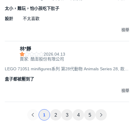
隨機, 1個
太小，難玩，怕小孩吃下肚子
設計
不太喜歡
檢舉
林*靜
2026.04.13
賣家: 酷澎股份有限公司
LEGO 71051 minifigures系列 第28代動物 Animals Series 28, 款式
隨機, 1個
盒子都被壓到了
檢舉
1
2
3
4
5