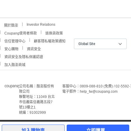
Investor Relations
關於酷澎
Coupang使用者條款
退換貨政策
信任管理中心
顧客隱私權政策通知
Global Site
安心購物
資訊安全
資訊安全及隱私保護認證
加入酷澎商城
公司名稱：酷澎股份有
客服中心：0809-088-810 (免費) / 02-5592-
限公司
電子郵件：help_tw@coupang.com
聯繫地址：11049 台北
市信義區信義路五段7
號13樓之1
統編：91002999
©Coupang Taiwan Co., Ltd. 保留所有權利。
本網站上顯示的所有商標、標誌和服務標誌均為酷澎股份有
加入購物車
立即購買