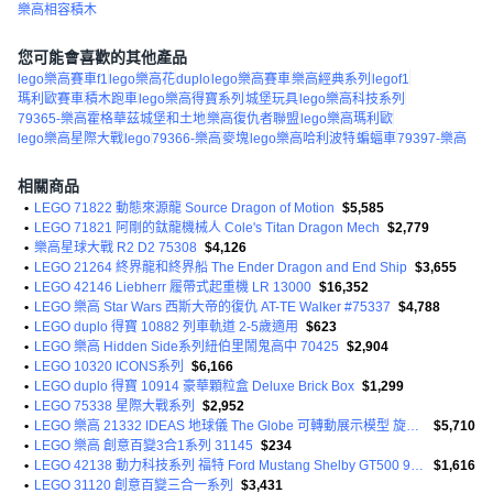
樂高相容積木
您可能會喜歡的其他產品
lego樂高賽車f1
lego樂高花
duplo
lego樂高賽車
樂高經典系列
legof1
瑪利歐賽車
積木跑車
lego樂高得寶系列
城堡玩具
lego樂高科技系列
79365-樂高霍格華茲城堡和土地
樂高復仇者聯盟
lego樂高瑪利歐
lego樂高星際大戰
lego
79366-樂高
麥塊
lego樂高哈利波特
蝙蝠車
79397-樂高
相關商品
•
LEGO 71822 動態來源龍 Source Dragon of Motion
$5,585
•
LEGO 71821 阿剛的鈦龍機械人 Cole's Titan Dragon Mech
$2,779
•
樂高星球大戰 R2 D2 75308
$4,126
•
LEGO 21264 終界龍和終界船 The Ender Dragon and End Ship
$3,655
•
LEGO 42146 Liebherr 履帶式起重機 LR 13000
$16,352
•
LEGO 樂高 Star Wars 西斯大帝的復仇 AT-TE Walker #75337
$4,788
•
LEGO duplo 得寶 10882 列車軌道 2-5歲適用
$623
•
LEGO 樂高 Hidden Side系列紐伯里鬧鬼高中 70425
$2,904
•
LEGO 10320 ICONS系列
$6,166
•
LEGO duplo 得寶 10914 豪華顆粒盒 Deluxe Brick Box
$1,299
•
LEGO 75338 星際大戰系列
$2,952
•
LEGO 樂高 21332 IDEAS 地球儀 The Globe 可轉動展示模型 旋轉細節 地圖仿真設計 夜光裝飾 2585片
$5,710
•
LEGO 樂高 創意百變3合1系列 31145
$234
•
LEGO 42138 動力科技系列 福特 Ford Mustang Shelby GT500 9歲以上
$1,616
•
LEGO 31120 創意百變三合一系列
$3,431