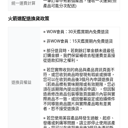
一筆訂單中有數個產品，僅收一次運費(但
統一運費計算
產品可能分次配送)
火箭速配退換貨政策
※ WOW會員：30天鑑賞期內免費退貨
※ 非WOW會員：15天鑑賞期內免費退貨
※ 部分退貨時，若剩餘訂單金額未達最低
訂購金額，我們保留補收去程運費並直接
從退款扣除之權利。
※ 若您實際收到的商品與產品資訊頁面不
符，或您收到商品時發現有瑕疵或損壞，
您可以在收到商品後3個月內申請退換貨
退換貨權益
（若商品標有賞味期限或有效期限，您必
須在該期限內提出退換貨申請），但因製
造商修改商品包裝導致頁面顯示內容與實
際商品不一致，或因螢幕設定或拍攝條件
不同導致商品圖片與實際產品略有差異
者，恕不接受退換貨。
※ 若您使用美容產品時發生過敏、起疹、
發癢或刺痛等問題，請立即停止使用該產
品，您可以在收到商品後3個月內憑診斷