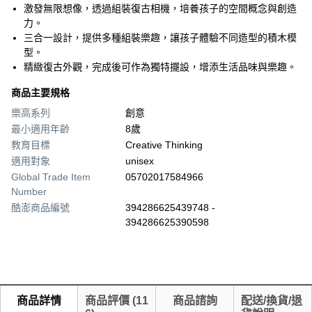
激發無限想像，透過組裝復古相機，培養孩子的空間概念與創造
力。
三合一設計，提供多種組裝樂趣，讓孩子體驗不同造型的積木模
型。
精緻復古外觀，完成後可作為獨特擺設，增添生活品味與樂趣。
商品主要規格
樂高系列
創意
最小適用年齡
8歲
教育目標
Creative Thinking
適用對象
unisex
Global Trade Item
05702017584966
Number
酷澎商品編號
394286625439748 -
394286625390598
商品詳情
商品評價
(
11
商品諮詢
配送/換貨/退