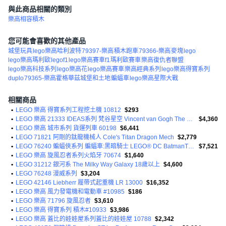
與此商品相關的類別
樂高相容積木
您可能會喜歡的其他產品
城堡玩具
lego樂高哈利波特
79397-樂高
積木跑車
79366-樂高
麥塊
lego
lego樂高瑪利歐
legof1
lego樂高賽車f1
瑪利歐賽車
樂高復仇者聯盟
lego樂高科技系列
lego樂高花
lego樂高賽車
樂高經典系列
lego樂高得寶系列
duplo
79365-樂高霍格華茲城堡和土地
蝙蝠車
lego樂高星際大戰
相關商品
•
LEGO 樂高 得寶系列工程挖土機 10812
$293
•
LEGO 樂高 21333 IDEAS系列 梵谷星空 Vincent van Gogh The Starry Night
$4,360
•
LEGO 樂高 城市系列 貨運列車 60198
$6,441
•
LEGO 71821 阿剛的鈦龍機械人 Cole's Titan Dragon Mech
$2,779
•
LEGO 76240 蝙蝠俠系列 蝙蝠車:黑暗騎士 LEGO® DC BatmanTM BatmobileTM Tumbler
$7,521
•
LEGO 樂高 旋風忍者系列火焰牙 70674
$1,640
•
LEGO 31212 銀河系 The Milky Way Galaxy 18歲以上
$4,600
•
LEGO 76248 漫威系列
$3,204
•
LEGO 42146 Liebherr 履帶式起重機 LR 13000
$16,352
•
LEGO 樂高 風力發電機和電動車 #10985
$186
•
LEGO 樂高 71796 旋風忍者
$3,610
•
LEGO 樂高 得寶系列 積木#10933
$3,986
•
LEGO 樂高 蓋比的娃娃屋系列蓋比的娃娃屋 10788
$2,342