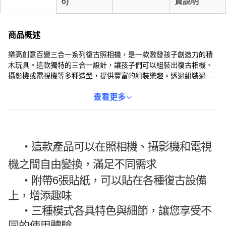
6
)
貨說明
商品概述
樂高創意百變三合一系列復古照相機，是一款激發孩子創造力的積
木玩具。這款獨特的三合一設計，讓孩子們可以組裝出復古相機、
攝影機或電視機等多種造型，提供豐富的組裝樂趣。透過組裝過
程，不僅能培養孩子的空間概念和手眼協調能力，還能激發他們的
想像力。完成後的模型，更可作為獨特的擺設，為生活增添一份復
查看更多
古的趣味。適合8歲以上的孩子，讓他們在玩樂中學習，享受創造的
樂趣。
・這款產品可以在照相機、攝影機和電視
機之間自由變換，滿足不同需求
・
附帶6張貼紙，可以貼在各種復古設備
上，增添趣味
・
三種模式各具特色與細節，讓您享受不
同的使用體驗