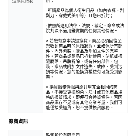
供；
退換貨限制
· 所購產品為個人衛生用品（如內衣褲、刮
鬍刀、穿戴式美甲等）且您已拆封；
· 依照所適用法律、法規、裁定、命令或法
院判決不適用鑑賞期的任何其他情況。
※ 若您有意申請退換貨，商品必須回復至
您收到商品時的原始狀態，並確保所有部
件、內外包裝、贈品及附加文件的完整
性。若商品或贈品已拆封使用、貼紙或標
籤脫落、吊牌拆除、或有任何部件、包
裝、贈品或附加文件遺失、故障、受到污
損等情況，您的退換貨權益有可能受到影
響。
※ 換貨服務僅限與原訂單完全相同的商
品，不接受更換顏色、尺寸或其他商品規
格的換貨請求。即便符合換貨條件，若因
商品庫存不足或有其他商業考量，我們可
能僅接受退貨，恕不提供換貨服務。
廠商資訊
酷澎股份有限公司