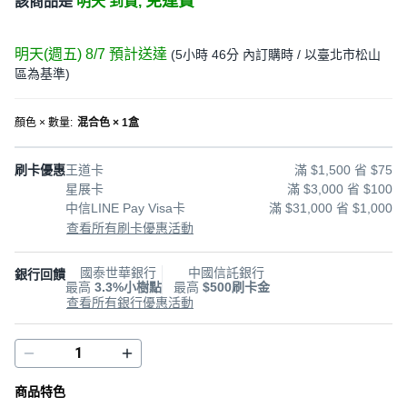
免運費
該商品是
明天 到貨,
明天(週五) 8/7
預計送達
(
5小時 46分
內訂購時
/ 以臺北市松山
區為基準
)
顏色 × 數量
:
混合色 × 1盒
刷卡優惠
王道卡
滿 $1,500 省 $75
星展卡
滿 $3,000 省 $100
中信LINE Pay Visa卡
滿 $31,000 省 $1,000
查看所有刷卡優惠活動
國泰世華銀行
中國信託銀行
銀行回饋
最高
3.3%小樹點
最高
$500刷卡金
查看所有銀行優惠活動
商品特色