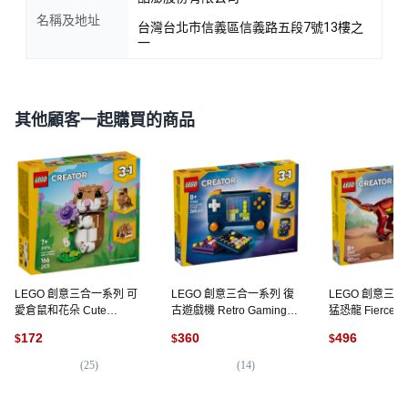
名稱及地址
台灣台北市信義區信義路五段7號13樓之
一
其他顧客一起購買的商品
LEGO 創意三合一系列 可
LEGO 創意三合一系列 復
LEGO 創意三合
愛倉鼠和花朵 Cute
古遊戲機 Retro Gaming
猛恐龍 Fierce Di
Hamster with a Flower
Console 31380, 混和顏色,
31379, 混和顏色
172
360
496
$
$
$
31376, 混和顏色, 1個
1個
(
25
)
(
14
)
(
1