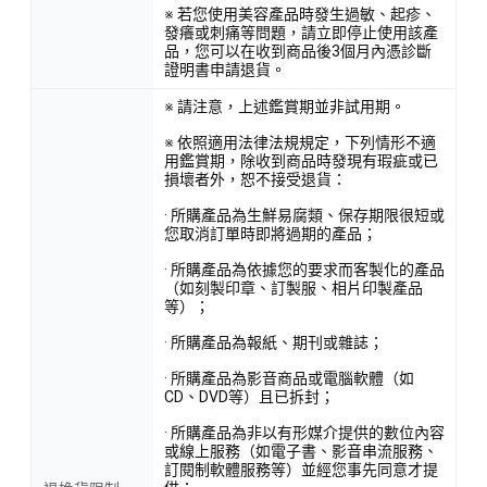
※ 若您使用美容產品時發生過敏、起疹、
發癢或刺痛等問題，請立即停止使用該產
品，您可以在收到商品後3個月內憑診斷
證明書申請退貨。
※ 請注意，上述鑑賞期並非試用期。
※ 依照適用法律法規規定，下列情形不適
用鑑賞期，除收到商品時發現有瑕疵或已
損壞者外，恕不接受退貨：
· 所購產品為生鮮易腐類、保存期限很短或
您取消訂單時即將過期的產品；
· 所購產品為依據您的要求而客製化的產品
（如刻製印章、訂製服、相片印製產品
等）；
· 所購產品為報紙、期刊或雜誌；
· 所購產品為影音商品或電腦軟體（如
CD、DVD等）且已拆封；
· 所購產品為非以有形媒介提供的數位內容
或線上服務（如電子書、影音串流服務、
訂閱制軟體服務等）並經您事先同意才提