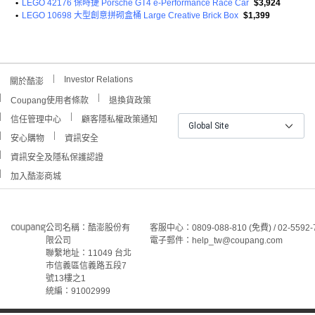
•
LEGO 42176 保時捷 Porsche GT4 e-Performance Race Car
$3,924
•
LEGO 10698 大型創意拼砌盒桶 Large Creative Brick Box
$1,399
Investor Relations
關於酷澎
Coupang使用者條款
退換貨政策
信任管理中心
顧客隱私權政策通知
Global Site
安心購物
資訊安全
資訊安全及隱私保護認證
加入酷澎商城
公司名稱：酷澎股份有
客服中心：0809-088-810 (免費) / 02-5592-
限公司
電子郵件：help_tw@coupang.com
聯繫地址：11049 台北
市信義區信義路五段7
號13樓之1
統編：91002999