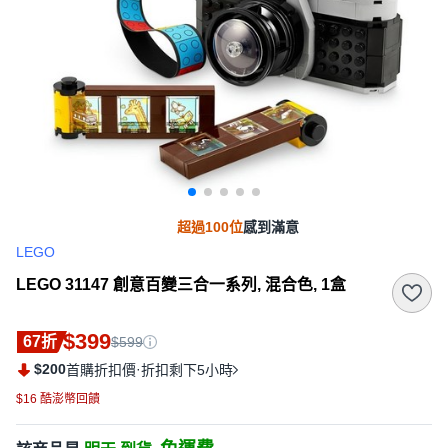
超過100位
感到滿意
LEGO
LEGO 31147 創意百變三合一系列, 混合色, 1盒
$399
67折
$599
$200
·
首購折扣價
折扣剩下5小時
$16 酷澎幣回饋