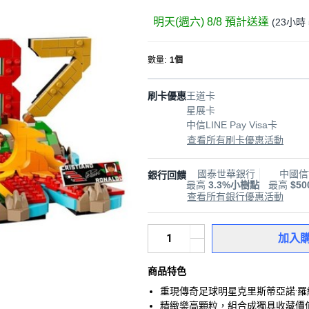
明天(週六) 8/8
預計送達
(
23小時 
數量
:
1個
刷卡優惠
王道卡
星展卡
中信LINE Pay Visa卡
查看所有刷卡優惠活動
國泰世華銀行
中國信
銀行回饋
最高
3.3%小樹點
最高
$5
查看所有銀行優惠活動
加入
商品特色
重現傳奇足球明星克里斯蒂亞諾·
精緻樂高顆粒，組合成獨具收藏價