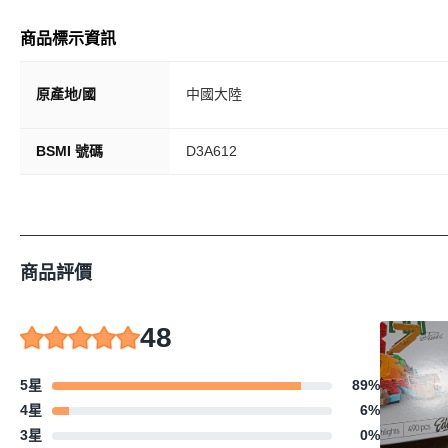
商品標示資訊
原產地/國
中國大陸
BSMI 號碼
D3A612
商品評價
48
5星
89
%
4星
6
%
3星
0
%