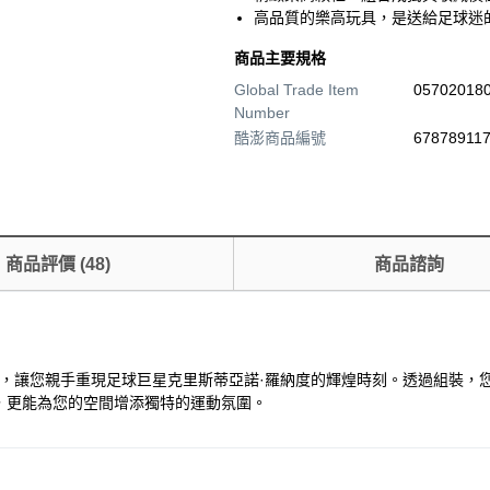
高品質的樂高玩具，是送給足球迷
商品主要規格
Global Trade Item
05702018
Number
酷澎商品編號
678789117
商品評價
(
48
)
商品諮詢
ccer Highlights 盒組，讓您親手重現足球巨星克里斯蒂亞諾·羅納度的輝煌
，更能為您的空間增添獨特的運動氛圍。