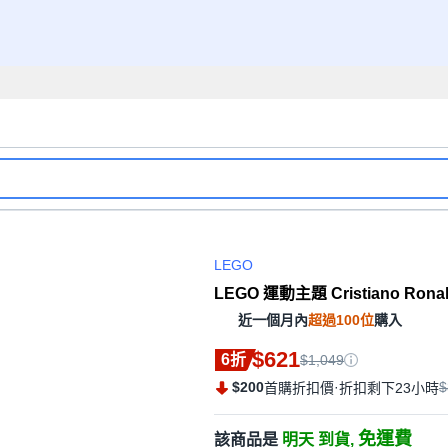
LEGO
LEGO 運動主題 Cristiano Rona
近一個月內
超過100位
購入
$621
6折
$1,049
$200
·
$
首購折扣價
折扣剩下23小時
免運費
該商品是
明天 到貨,