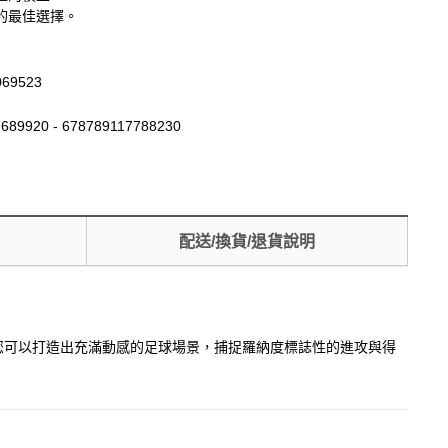
的最佳選擇。
069523
689920 - 678789117788230
配送/換貨/退貨說明
時刻。透過組裝，您可以打造出充滿動感的足球場景，捕捉羅納度標誌性的進攻與得