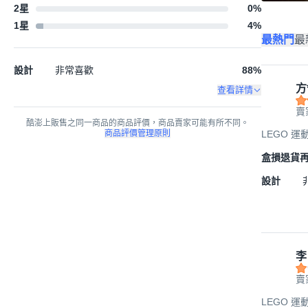
2星
0
%
1星
4
%
最熱門
最
設計
非常喜歡
88
%
方
查看詳情
賣
酷澎上販售之同一商品的商品評價，商品賣家可能有所不同。
LEGO 運動主
商品評價管理原則
盒損退貨
設計
李
賣
LEGO 運動主