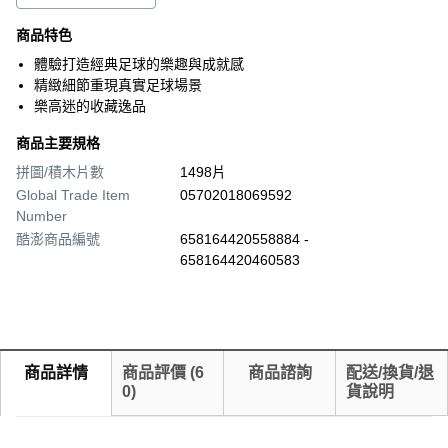
商品特色
體驗打造經典足球的樂趣與成就感
精緻細節重現真實足球場景
樂高迷的收藏逸品
商品主要規格
拼圖/積木片數
1498片
Global Trade Item
05702018069592
Number
酷澎商品編號
658164420558884 -
658164420460583
商品詳情
商品評價
(
6
商品諮詢
配送/換貨/退
0
)
貨說明