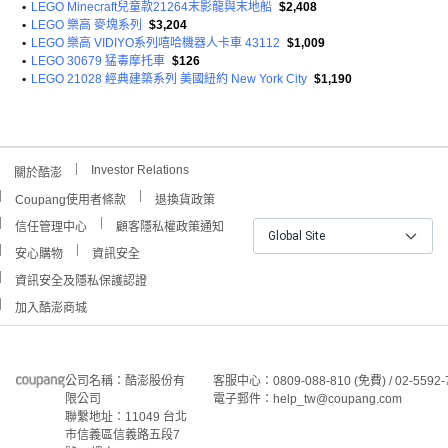
•
LEGO Minecraft兒童款21264末影龍與末地船
$2,408
•
LEGO 樂高 麥塊系列
$3,204
•
LEGO 樂高 VIDIYO系列嘻哈機器人卡車 43112
$1,009
•
LEGO 30679 猛毒摩托車
$126
•
LEGO 21028 經典建築系列 美國紐約 New York City
$1,190
Investor Relations
關於酷澎
Coupang使用者條款
退換貨政策
信任管理中心
顧客隱私權政策通知
Global Site
安心購物
資訊安全
資訊安全及隱私保護認證
加入酷澎商城
公司名稱：酷澎股份有
客服中心：0809-088-810 (免費) / 02-5592-
限公司
電子郵件：help_tw@coupang.com
聯繫地址：11049 台北
市信義區信義路五段7