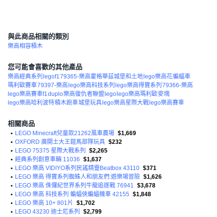
與此商品相關的類別
樂高相容積木
您可能會喜歡的其他產品
樂高經典系列
legof1
79365-樂高霍格華茲城堡和土地
lego樂高花
蝙蝠車
瑪利歐賽車
79397-樂高
lego樂高科技系列
lego樂高得寶系列
79366-樂高
lego樂高賽車f1
duplo
樂高復仇者聯盟
lego
lego樂高瑪利歐
麥塊
lego樂高哈利波特
積木跑車
城堡玩具
lego樂高星際大戰
lego樂高賽車
相關商品
•
LEGO Minecraft兒童款21262風車農場
$1,669
•
OXFORD 廣開土大王鎧馬部隊玩具
$232
•
LEGO 75375 星際大戰系列
$2,265
•
經典系列創意車輛 11036
$1,637
•
LEGO 樂高 VIDIYO系列民謠精靈Beatbox 43110
$371
•
LEGO 樂高 得寶系列蜘蛛人和朋友們:遊樂場冒險
$1,626
•
LEGO 樂高 侏儸紀世界系列牛龍追逐戰 76941
$3,678
•
LEGO 樂高 科技系列 蝙蝠俠蝙蝠機車 42155
$1,848
•
LEGO 樂高 10+ 801片
$1,702
•
LEGO 43230 迪士尼系列
$2,799