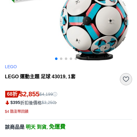
LEGO
LEGO 運動主題 足球 43019, 1套
$2,855
68折
$4,199
$395
$3,250
折扣後價格
$4 酷澎幣回饋
免運費
該商品是
明天 到貨,