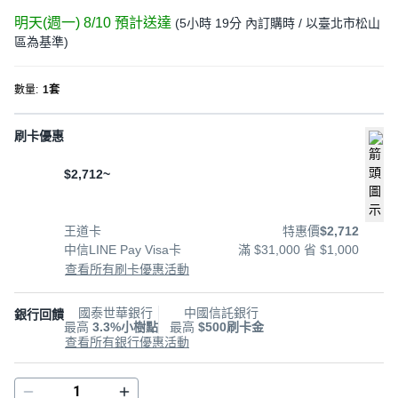
明天(週一) 8/10
預計送達
(
5小時 19分
內訂購時
/ 以臺北市松山
區為基準
)
數量
:
1套
刷卡優惠
$2,712~
王道卡
特惠價
$2,712
中信LINE Pay Visa卡
滿 $31,000 省 $1,000
查看所有刷卡優惠活動
國泰世華銀行
中國信託銀行
銀行回饋
最高
3.3%小樹點
最高
$500刷卡金
查看所有銀行優惠活動