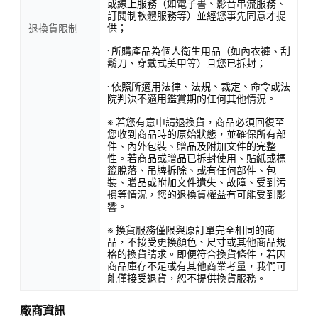
或線上服務（如電子書、影音串流服務、
訂閱制軟體服務等）並經您事先同意才提
供；
退換貨限制
· 所購產品為個人衛生用品（如內衣褲、刮
鬍刀、穿戴式美甲等）且您已拆封；
· 依照所適用法律、法規、裁定、命令或法
院判決不適用鑑賞期的任何其他情況。
※ 若您有意申請退換貨，商品必須回復至
您收到商品時的原始狀態，並確保所有部
件、內外包裝、贈品及附加文件的完整
性。若商品或贈品已拆封使用、貼紙或標
籤脫落、吊牌拆除、或有任何部件、包
裝、贈品或附加文件遺失、故障、受到污
損等情況，您的退換貨權益有可能受到影
響。
※ 換貨服務僅限與原訂單完全相同的商
品，不接受更換顏色、尺寸或其他商品規
格的換貨請求。即便符合換貨條件，若因
商品庫存不足或有其他商業考量，我們可
能僅接受退貨，恕不提供換貨服務。
廠商資訊