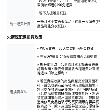
- 超取（全家、7-11）：火箭速配產品訂
單價格超過$490免運費
- 暫不支援離島配送
一筆訂單中有數個產品，僅收一次運費(但
統一運費計算
產品可能分次配送)
火箭速配退換貨政策
※ WOW會員：30天鑑賞期內免費退貨
※ 非WOW會員：15天鑑賞期內免費退貨
※ 部分退貨時，若剩餘訂單金額未達最低
訂購金額，我們保留補收去程運費並直接
從退款扣除之權利。
※ 若您實際收到的商品與產品資訊頁面不
符，或您收到商品時發現有瑕疵或損壞，
您可以在收到商品後3個月內申請退換貨
退換貨權益
（若商品標有賞味期限或有效期限，您必
須在該期限內提出退換貨申請），但因製
造商修改商品包裝導致頁面顯示內容與實
際商品不一致，或因螢幕設定或拍攝條件