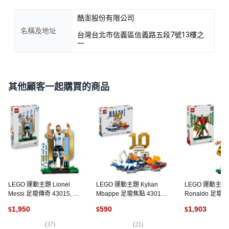
酷澎股份有限公司
名稱及地址
台灣台北市信義區信義路五段7號13樓之
一
其他顧客一起購買的商品
LEGO 運動主題 Lionel
LEGO 運動主題 Kylian
LEGO 運動主題 Cr
Messi 足壇傳奇 43015, 1
Mbappe 足壇焦點 43013,
Ronaldo 足壇傳
個
1個
1個
1,950
590
1,903
$
$
$
(
37
)
(
21
)
(
9
)