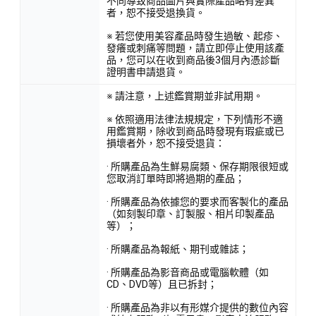
不同導致商品圖片與實際產品略有差異
者，恕不接受退換貨。
※ 若您使用美容產品時發生過敏、起疹、
發癢或刺痛等問題，請立即停止使用該產
品，您可以在收到商品後3個月內憑診斷
證明書申請退貨。
※ 請注意，上述鑑賞期並非試用期。
※ 依照適用法律法規規定，下列情形不適
用鑑賞期，除收到商品時發現有瑕疵或已
損壞者外，恕不接受退貨：
· 所購產品為生鮮易腐類、保存期限很短或
您取消訂單時即將過期的產品；
· 所購產品為依據您的要求而客製化的產品
（如刻製印章、訂製服、相片印製產品
等）；
· 所購產品為報紙、期刊或雜誌；
· 所購產品為影音商品或電腦軟體（如
CD、DVD等）且已拆封；
· 所購產品為非以有形媒介提供的數位內容