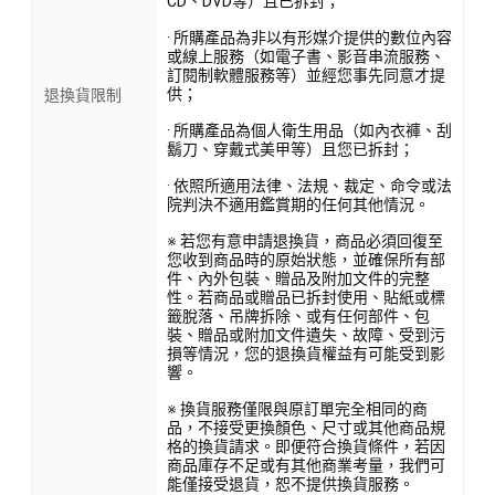
CD、DVD等）且已拆封；
· 所購產品為非以有形媒介提供的數位內容
或線上服務（如電子書、影音串流服務、
訂閱制軟體服務等）並經您事先同意才提
供；
退換貨限制
· 所購產品為個人衛生用品（如內衣褲、刮
鬍刀、穿戴式美甲等）且您已拆封；
· 依照所適用法律、法規、裁定、命令或法
院判決不適用鑑賞期的任何其他情況。
※ 若您有意申請退換貨，商品必須回復至
您收到商品時的原始狀態，並確保所有部
件、內外包裝、贈品及附加文件的完整
性。若商品或贈品已拆封使用、貼紙或標
籤脫落、吊牌拆除、或有任何部件、包
裝、贈品或附加文件遺失、故障、受到污
損等情況，您的退換貨權益有可能受到影
響。
※ 換貨服務僅限與原訂單完全相同的商
品，不接受更換顏色、尺寸或其他商品規
格的換貨請求。即便符合換貨條件，若因
商品庫存不足或有其他商業考量，我們可
能僅接受退貨，恕不提供換貨服務。