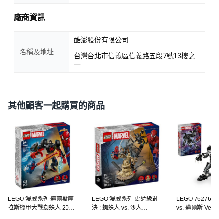
廠商資訊
酷澎股份有限公司
名稱及地址
台灣台北市信義區信義路五段7號13樓之
一
其他顧客一起購買的商品
LEGO 漫威系列 邁爾斯摩
LEGO 漫威系列 史詩級對
LEGO 76276
拉斯機甲大戰蜘蛛人 2099
決 : 蜘蛛人 vs. 沙人
vs. 邁爾斯 Veno
Miles Morales Mech vs.
SUPER HEROES 76334,
Armor vs. Miles