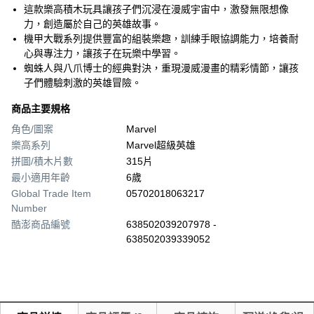
這款樂高積木玩具讓孩子們沉浸在漫威宇宙中，激發無限想像
力，創造屬於自己的英雄故事。
機甲大戰系列提供豐富的組裝樂趣，訓練手眼協調能力，培養耐
心與專注力，讓孩子在玩樂中學習。
蜘蛛人與八爪博士的經典對決，重現漫威漫畫的精彩情節，讓孩
子們體驗刺激的英雄冒險。
商品主要規格
角色/圖案
Marvel
樂高系列
Marvel超級英雄
拼圖/積木片數
315片
最小適用年齡
6歲
Global Trade Item
05702018063217
Number
酷澎商品編號
638502039207978 -
638502039339052