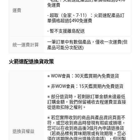
免運費
運費
- 超取（全家、7-11）：火箭速配產品訂
單價格超過$490免運費
- 暫不支援離島配送
一筆訂單中有數個產品，僅收一次運費(但
統一運費計算
產品可能分次配送)
火箭速配退換貨政策
※ WOW會員：30天鑑賞期內免費退貨
※ 非WOW會員：15天鑑賞期內免費退貨
※ 部分退貨時，若剩餘訂單金額未達最低
訂購金額，我們保留補收去程運費並直接
從退款扣除之權利。
※ 若您實際收到的商品與產品資訊頁面不
符，或您收到商品時發現有瑕疵或損壞，
您可以在收到商品後3個月內申請退換貨
退換貨權益
（若商品標有賞味期限或有效期限，您必
須在該期限內提出退換貨申請），但因製