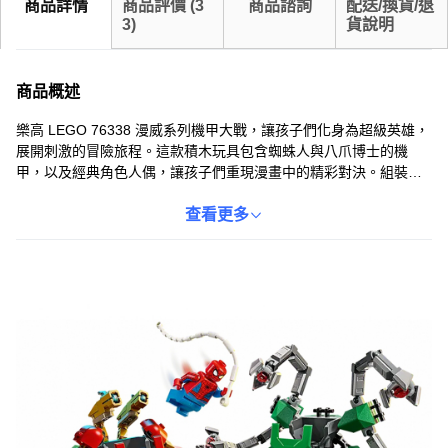
商品詳情
商品評價
(
3
商品諮詢
配送/換貨/退
3
)
貨說明
商品概述
樂高 LEGO 76338 漫威系列機甲大戰，讓孩子們化身為超級英雄，
展開刺激的冒險旅程。這款積木玩具包含蜘蛛人與八爪博士的機
甲，以及經典角色人偶，讓孩子們重現漫畫中的精彩對決。組裝過
程中，孩子們可以訓練手眼協調能力，培養耐心與專注力。高品質
的材料，讓家長安心，孩子玩得開心。這款樂高玩具不僅是玩具，
查看更多
更是收藏品，為孩子們的童年增添更多樂趣。