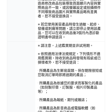
造商修改商品包裝導致頁面顯示內容與實
際商品不一致，或因螢幕設定或拍攝條件
不同導致商品圖片與實際產品略有差異
者，恕不接受退換貨。
※ 若您使用美容產品時發生過敏、起疹、
發癢或刺痛等問題，請立即停止使用該產
品，您可以在收到商品後3個月內憑診斷
證明書申請退貨。
※ 請注意，上述鑑賞期並非試用期。
※ 依照適用法律法規規定，下列情形不適
用鑑賞期，除收到商品時發現有瑕疵或已
損壞者外，恕不接受退貨：
· 所購產品為生鮮易腐類、保存期限很短或
您取消訂單時即將過期的產品；
· 所購產品為依據您的要求而客製化的產品
（如刻製印章、訂製服、相片印製產品
等）；
· 所購產品為報紙、期刊或雜誌；
· 所購產品為影音商品或電腦軟體（如