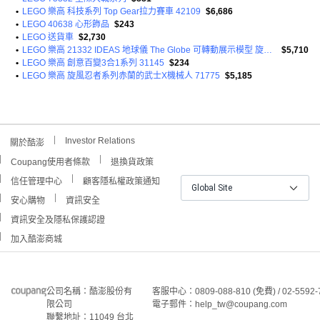
•
LEGO 樂高 科技系列 Top Gear拉力賽車 42109
$6,686
•
LEGO 40638 心形飾品
$243
•
LEGO 送貨車
$2,730
•
LEGO 樂高 21332 IDEAS 地球儀 The Globe 可轉動展示模型 旋轉細節 地圖仿真設計 夜光裝飾 2585片
$5,710
•
LEGO 樂高 創意百變3合1系列 31145
$234
•
LEGO 樂高 旋風忍者系列赤蘭的武士X機械人 71775
$5,185
Investor Relations
關於酷澎
Coupang使用者條款
退換貨政策
信任管理中心
顧客隱私權政策通知
Global Site
安心購物
資訊安全
資訊安全及隱私保護認證
加入酷澎商城
公司名稱：酷澎股份有
客服中心：0809-088-810 (免費) / 02-5592-
限公司
電子郵件：help_tw@coupang.com
聯繫地址：11049 台北