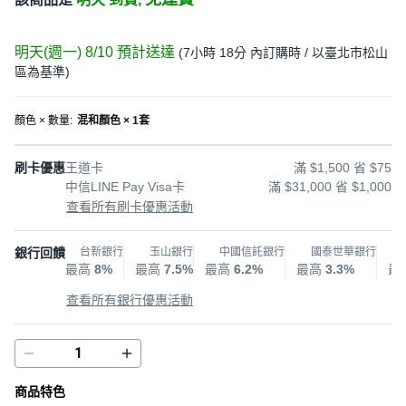
明天(週一) 8/10
預計送達
(
7小時 18分
內訂購時
/ 以臺北市松山
區為基準
)
顏色 × 數量
:
混和顏色 × 1套
刷卡優惠
王道卡
滿 $1,500 省 $75
中信LINE Pay Visa卡
滿 $31,000 省 $1,000
查看所有刷卡優惠活動
銀行回饋
台新銀行
玉山銀行
中國信託銀行
國泰世華銀行
最高
8%
最高
7.5%
最高
6.2%
最高
3.3%
最
查看所有銀行優惠活動
商品特色