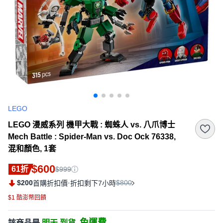
LEGO
LEGO 漫威系列 機甲大戰 : 蜘蛛人 vs. 八爪博士
Mech Battle : Spider-Man vs. Doc Ock 76338,
混和顏色, 1套
$600
61折
$999
$200
·
$800
首購折扣價
折扣剩下7小時
$1 酷澎幣回饋
免運費
該商品是
明天 到貨,