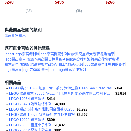
240
495
268
$
$
$
Spider-Man 76337, 混和
混和顏色, 1套
1盒, Mixed
顏色, 1套
(
36
)
(
38
)
(
2
與此商品相關的類別
樂高相容積木
您可能會喜歡的其他產品
legof1
lego樂高瑪利歐
lego樂高得寶系列
lego樂高星際大戰
麥塊
蝙蝠車
lego樂高賽車
79397-樂高
樂高經典系列
lego樂高哈利波特
樂高復仇者聯盟
積木跑車
79365-樂高霍格華茲城堡和土地
城堡玩具
lego樂高賽車f1
瑪利歐賽車
lego樂高花
lego
79366-樂高
duplo
lego樂高科技系列
相關商品
•
LEGO 樂高 31088 創意三合一系列 深海生物 Deep Sea Creatures
$369
•
LEGO 樂高積木 75572 Avatar 阿凡達系列 傑克蘇里與奈蒂莉的首次靈鳥飛行 Jake & Neytiri’s First Banshee Flight
$1,616
•
LEGO 10954 得寶系列
$414
•
LEGO 76423 哈利波特系列
$4,800
•
LEGO 樂高 城市系列 甜甜圈店開幕 60233
$1,927
•
LEGO 樂高 10975 得寶系列 世界野生動物
$3,607
•
LEGO 10931 得寶系列
$699
•
LEGO 76991 音速小子系列
$1,437
•
LEGO 75332 星際大戰系列
$881