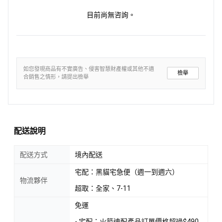
目前尚無咨詢。
如您發現商品有不實廣告、侵害智慧財產權或其他不適
檢舉
合銷售之情形，請提出檢舉
配送說明
配送方式
境內配送
宅配：黑貓宅急便（週一到週六）
物流夥伴
超取：全家、7-11
免運
- 宅配：火箭速配產品訂單價格超過$490