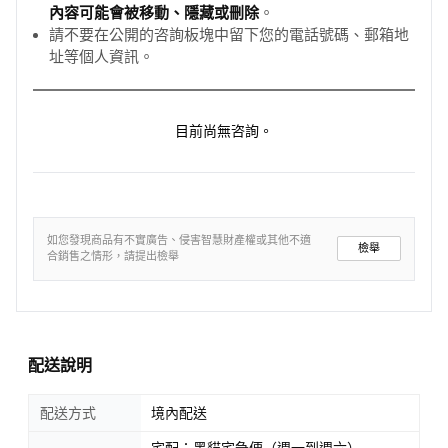
內容可能會被移動、隱藏或刪除
。
請不要在公開的咨詢板塊中留下您的電話號碼、郵箱地
址等個人資訊。
目前尚無咨詢。
如您發現商品有不實廣告、侵害智慧財產權或其他不適
檢舉
合銷售之情形，請提出檢舉
配送說明
配送方式
境內配送
宅配：黑貓宅急便（週一到週六）