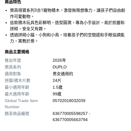
商品特色
樂高得寶系列3合1寵物積木，激發無限想像力，讓孩子們自由創
作可愛動物。
這款積木玩具色彩鮮明，造型圓潤，專為小手設計，易於抓握和
拼砌，安全又有趣。
透過拼砌小貓、小狗和小鳥，培養孩子們的空間感和手眼協調能
力，寓教於樂。
商品主要規格
推出年度
2026年
樂高系列
DUPLO
適用對象
男女通用的
拼圖/積木片數
24片
最小適用年齡
1.5歲
最大適用年齡
99歲
Global Trade Item
05702018032039
Number
酷澎商品編號
636770005598257 -
636770005663794