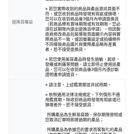
※ 若您實際收到的商品與產品資訊頁面不
符，或您收到商品時發現有瑕疵或損壞，
您可以在收到商品後3個月內申請退換貨
退換貨權益
（若商品標有賞味期限或有效期限，您必
須在該期限內提出退換貨申請），但因製
造商修改商品包裝導致頁面顯示內容與實
際商品不一致，或因螢幕設定或拍攝條件
不同導致商品圖片與實際產品略有差異
者，恕不接受退換貨。
※ 若您使用美容產品時發生過敏、起疹、
發癢或刺痛等問題，請立即停止使用該產
品，您可以在收到商品後3個月內憑診斷
證明書申請退貨。
※ 請注意，上述鑑賞期並非試用期。
※ 依照適用法律法規規定，下列情形不適
用鑑賞期，除收到商品時發現有瑕疵或已
損壞者外，恕不接受退貨：
· 所購產品為生鮮易腐類、保存期限很短或
您取消訂單時即將過期的產品；
· 所購產品為依據您的要求而客製化的產品