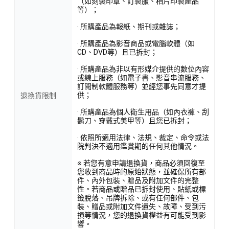
（如刻製印章、訂製服、相片印製產品
等）；
· 所購產品為報紙、期刊或雜誌；
· 所購產品為影音商品或電腦軟體（如
CD、DVD等）且已拆封；
· 所購產品為非以有形媒介提供的數位內容
或線上服務（如電子書、影音串流服務、
訂閱制軟體服務等）並經您事先同意才提
供；
退換貨限制
· 所購產品為個人衛生用品（如內衣褲、刮
鬍刀、穿戴式美甲等）且您已拆封；
· 依照所適用法律、法規、裁定、命令或法
院判決不適用鑑賞期的任何其他情況。
※ 若您有意申請退換貨，商品必須回復至
您收到商品時的原始狀態，並確保所有部
件、內外包裝、贈品及附加文件的完整
性。若商品或贈品已拆封使用、貼紙或標
籤脫落、吊牌拆除、或有任何部件、包
裝、贈品或附加文件遺失、故障、受到污
損等情況，您的退換貨權益有可能受到影
響。