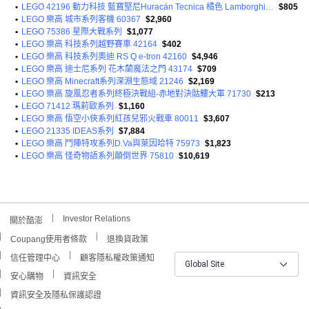
•
LEGO 42196 動力科技 藍寶堅尼Huracán Tecnica 橘色 Lamborghini Huracán Tecnica Orange
$805
•
LEGO 樂高 城市系列客機 60367
$2,960
•
LEGO 75386 星際大戰系列
$1,077
•
LEGO 樂高 科技系列越野賽車 42164
$402
•
LEGO 樂高 科技系列奧迪 RS Q e-tron 42160
$4,946
•
LEGO 樂高 迪士尼系列 花木蘭魔法之門 43174
$709
•
LEGO 樂高 Minecraft系列深淵生態域 21246
$2,169
•
LEGO 樂高 旋風忍者系列終極決戰組-赤地對決骷髏大軍 71730
$213
•
LEGO 71412 瑪莉歐系列
$1,160
•
LEGO 樂高 悟空小俠系列紅孩兒邪火戰車 80011
$3,607
•
LEGO 21335 IDEAS系列
$7,884
•
LEGO 樂高 鬥陣特攻系列D.Va與萊因哈特 75973
$1,823
•
LEGO 樂高 怪奇物語系列顛倒世界 75810
$10,619
Investor Relations
關於酷澎
Coupang使用者條款
退換貨政策
信任管理中心
顧客隱私權政策通知
Global Site
安心購物
資訊安全
資訊安全及隱私保護認證