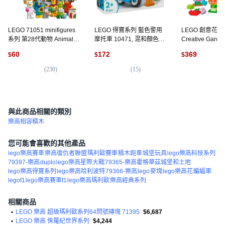
LEGO 71051 minifigures
LEGO 得寶系列 藍色警用
LEGO 創意花
系列 第28代動物 Animals
摩托車 10471, 混和顏色, 1
Creative Garde
Series 28, 款式隨機, 1個
個
10444, 1盒
60
172
369
$
$
$
(
230
)
(
15
)
(
2
與此商品相關的類別
樂高相容積木
您可能會喜歡的其他產品
lego樂高賽車
樂高復仇者聯盟
瑪利歐賽車
積木跑車
城堡玩具
lego樂高科技系列
79397-樂高
duplo
lego樂高星際大戰
79365-樂高霍格華茲城堡和土地
lego樂高得寶系列
lego樂高哈利波特
79366-樂高
lego
麥塊
lego樂高花
蝙蝠車
legof1
lego樂高賽車f1
lego樂高瑪利歐
樂高經典系列
相關商品
•
LEGO 樂高 超級瑪利歐系列64問號磚塊 71395
$6,687
•
LEGO 樂高 侏羅紀世界系列
$4,244