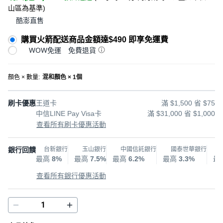
山區為基準
)
酷澎直售
購買火箭配送商品金額達$490 即享免運費
WOW免運
免費退貨
顏色 × 數量
:
混和顏色 × 1個
刷卡優惠
王道卡
滿 $1,500 省 $75
中信LINE Pay Visa卡
滿 $31,000 省 $1,000
查看所有刷卡優惠活動
銀行回饋
台新銀行
玉山銀行
中國信託銀行
國泰世華銀行
最高
8%
最高
7.5%
最高
6.2%
最高
3.3%
最
查看所有銀行優惠活動