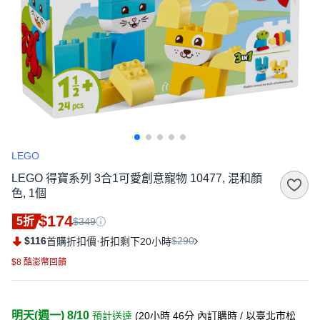
LEGO
LEGO 得寶系列 3合1可愛創意寵物 10477, 混和顏
色, 1個
$174
5折
$349
$116
·
$290
首購折扣價
折扣剩下20小時
$8 酷澎幣回饋
明天(週一) 8/10
預計送達
(
20小時 46分
內訂購時
/ 以臺北市松