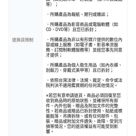
等）；
．所購產品為報紙、期刊或雜誌；
．所購產品為影音商品或電腦軟體（如
CD、DVD等）且您已拆封；
．所購產品為非以有形媒介提供的數位內
退換貨限制
容或線上服務（如電子書、影音串流服
務、訂閱制軟體服務等）並經您事先同意
才提供；
．所購產品為個人衛生用品（如內衣褲、
刮鬍刀、穿戴式美甲等）且已拆封；
．依照台灣法律、法規、裁定、命令或法
院判決不適用鑑賞期的任何其他情況。
※若您有意申請退貨，商品必須回復至您
收到商品時的原始狀態，並確保所有部
件、內外包裝、贈品及附加文件的完整
性。若商品或贈品已拆封使用、貼紙或標
籤脫落、吊牌拆除、或有任何部件、包
裝、贈品或附加文件遺失、故障、受到污
損等情況，您的退貨權益有可能受到影
響。