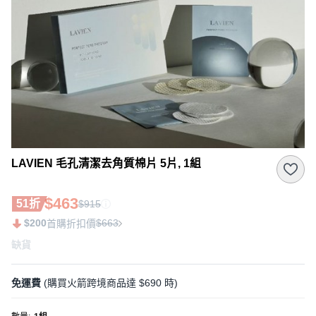
LAVIEN 毛孔清潔去角質棉片 5片, 1組
$463
51折
$915
$200
$663
首購折扣價
缺貨
免運費
(購買火箭跨境商品達 $690 時)