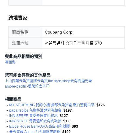
跨境賣家
廠商名稱
Coupang Corp.
註冊地址
서울특별시 송파구 송파대로 570
與此商品相關的類別
潔面乳
您可能會喜歡的其他產品
上山採藥去角質凝膠
去角質
the-face-shop去角質
拋光膏
amore-pacific-愛茉莉太平洋
相關商品
•
MY SCHEMING 我的心機 臉部去角質霜 嫩白蜜桃白茶
$126
•
papa recipe 茶樹控油酵素潔顏蜜
$197
•
INNISFREE 青麥去角質化妝水
$127
•
INNISFREE 青麥溫和去角質凝膠
$123
•
Etude House Berry AHA 亮皮溫和凝膠
$93
•
曼秀雷敦 Acnes 毛孔緊緻爽膚棉
$199