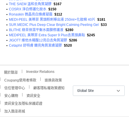
•
THE SAEM 溫和去角質凝膠
$167
•
COSRX 淨白修護化妝水
$150
•
Ronaskin 微晶亮白煥膚凝霜
$112
•
MEDI-PEEL 美蒂菲 黑頭粉刺導出液 250ml+化妝棉 40片
$181
•
SUR.MEDIC Plus Deep Clear Bright Calming Peeling Gel
$33
•
BLITHE 綠茶保濕平衡水面膜修護液
$280
•
MEDIPEEL 美蒂菲 Extra Super 9 Plus去黑頭鼻貼
$245
•
JIGOTT 維他水楊酸12亮白去角質凝膠
$286
•
Cetaphil 舒特膚 嫩亮角質潔膚凝膠
$520
Investor Relations
關於酷澎
Coupang使用者條款
退換貨政策
信任管理中心
顧客隱私權政策通知
Global Site
安心購物
資訊安全
資訊安全及隱私保護認證
加入酷澎商城