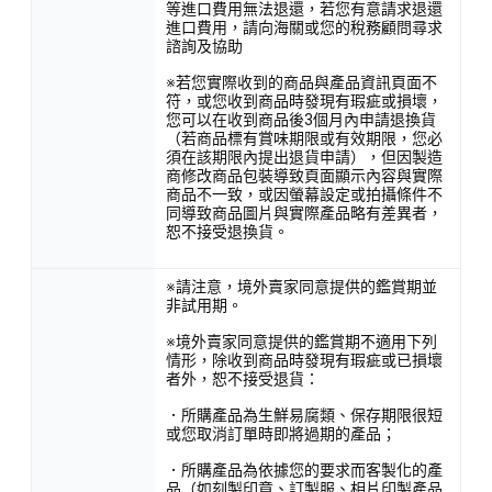
等進口費用無法退還，若您有意請求退還
進口費用，請向海關或您的稅務顧問尋求
諮詢及協助
※若您實際收到的商品與產品資訊頁面不
符，或您收到商品時發現有瑕疵或損壞，
您可以在收到商品後3個月內申請退換貨
（若商品標有賞味期限或有效期限，您必
須在該期限內提出退貨申請），但因製造
商修改商品包裝導致頁面顯示內容與實際
商品不一致，或因螢幕設定或拍攝條件不
同導致商品圖片與實際產品略有差異者，
恕不接受退換貨。
※請注意，境外賣家同意提供的鑑賞期並
非試用期。
※境外賣家同意提供的鑑賞期不適用下列
情形，除收到商品時發現有瑕疵或已損壞
者外，恕不接受退貨：
．所購產品為生鮮易腐類、保存期限很短
或您取消訂單時即將過期的產品；
．所購產品為依據您的要求而客製化的產
品（如刻製印章、訂製服、相片印製產品