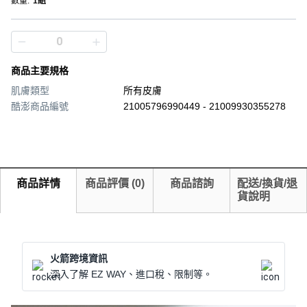
數量
:
1組
商品主要規格
肌膚類型
所有皮膚
酷澎商品編號
21005796990449 - 21009930355278
商品詳情
商品評價
(
0
)
商品諮詢
配送/換貨/退
貨說明
火箭跨境資訊
深入了解 EZ WAY、進口稅、限制等。