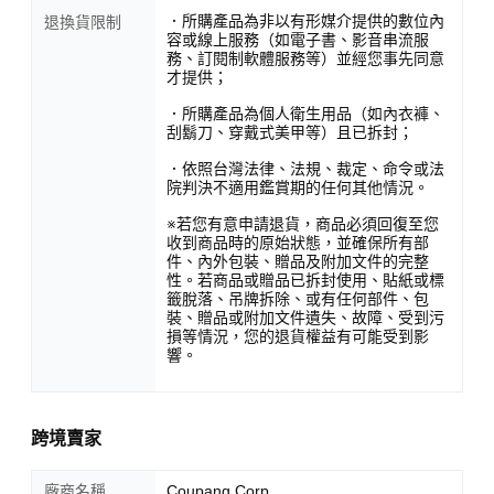
．所購產品為非以有形媒介提供的數位內
退換貨限制
容或線上服務（如電子書、影音串流服
務、訂閱制軟體服務等）並經您事先同意
才提供；
．所購產品為個人衛生用品（如內衣褲、
刮鬍刀、穿戴式美甲等）且已拆封；
．依照台灣法律、法規、裁定、命令或法
院判決不適用鑑賞期的任何其他情況。
※若您有意申請退貨，商品必須回復至您
收到商品時的原始狀態，並確保所有部
件、內外包裝、贈品及附加文件的完整
性。若商品或贈品已拆封使用、貼紙或標
籤脫落、吊牌拆除、或有任何部件、包
裝、贈品或附加文件遺失、故障、受到污
損等情況，您的退貨權益有可能受到影
響。
跨境賣家
廠商名稱
Coupang Corp.