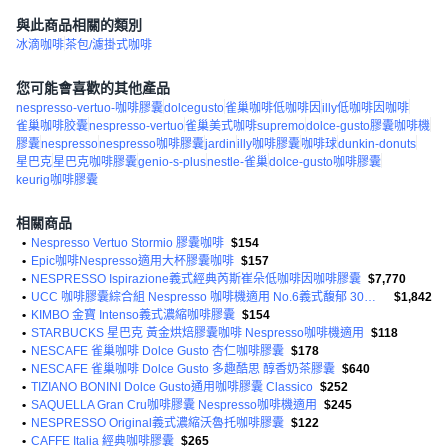
10個裝
與此商品相關的類別
冰滴咖啡
茶包/濾掛式咖啡
您可能會喜歡的其他產品
nespresso-vertuo-咖啡膠囊
dolcegusto
雀巢咖啡低咖啡因
illy低咖啡因咖啡
雀巢咖啡胶囊
nespresso-vertuo
雀巢美式咖啡supremo
dolce-gusto膠囊咖啡機
膠囊
nespresso
nespresso咖啡膠囊
jardin
illy咖啡膠囊
咖啡球
dunkin-donuts
星巴克
星巴克咖啡膠囊
genio-s-plus
nestle-雀巢
dolce-gusto咖啡膠囊
keurig咖啡膠囊
相關商品
•
Nespresso Vertuo Stormio 膠囊咖啡
$154
•
Epic咖啡Nespresso適用大杯膠囊咖啡
$157
•
NESPRESSO Ispirazione義式經典芮斯崔朵低咖啡因咖啡膠囊
$7,770
•
UCC 咖啡膠囊綜合組 Nespresso 咖啡機適用 No.6義式馥郁 30顆 + No.7經典濃縮 40顆 + No.12濃烈 50顆
$1,842
•
KIMBO 金寶 Intenso義式濃縮咖啡膠囊
$154
•
STARBUCKS 星巴克 黃金烘焙膠囊咖啡 Nespresso咖啡機適用
$118
•
NESCAFE 雀巢咖啡 Dolce Gusto 杏仁咖啡膠囊
$178
•
NESCAFE 雀巢咖啡 Dolce Gusto 多趣酷思 醇香奶茶膠囊
$640
•
TIZIANO BONINI Dolce Gusto通用咖啡膠囊 Classico
$252
•
SAQUELLA Gran Cru咖啡膠囊 Nespresso咖啡機適用
$245
•
NESPRESSO Original義式濃縮沃魯托咖啡膠囊
$122
•
CAFFE Italia 經典咖啡膠囊
$265