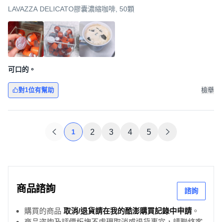
LAVAZZA DELICATO膠囊濃縮咖啡, 50顆
可口的。
對1位有幫助
檢舉
1
2
3
4
5
商品諮詢
諮詢
購買的商品
取消/退貨請在我的酷澎購買記錄中申請
。
商品咨詢及評價板塊不處理取消或退貨事宜，請聯絡客