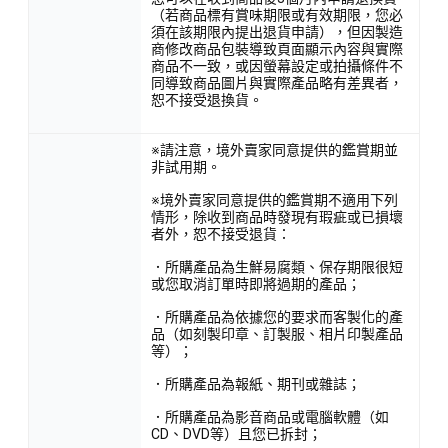
（若商品標有賞味期限或有效期限，您必
須在該期限內提出退貨申請），但因製造
商修改商品包裝導致頁面顯示內容與實際
商品不一致，或因螢幕設定或拍攝條件不
同導致商品圖片與實際產品略有差異者，
恕不接受退換貨。
※請注意，境外賣家同意提供的鑑賞期並
非試用期。
※境外賣家同意提供的鑑賞期不適用下列
情形，除收到商品時發現有瑕疵或已損壞
者外，恕不接受退貨：
．所購產品為生鮮易腐類、保存期限很短
或您取消訂單時即將過期的產品；
．所購產品為依據您的要求而客製化的產
品（如刻製印章、訂製服、相片印製產品
等）；
．所購產品為報紙、期刊或雜誌；
．所購產品為影音商品或電腦軟體（如
CD、DVD等）且您已拆封；