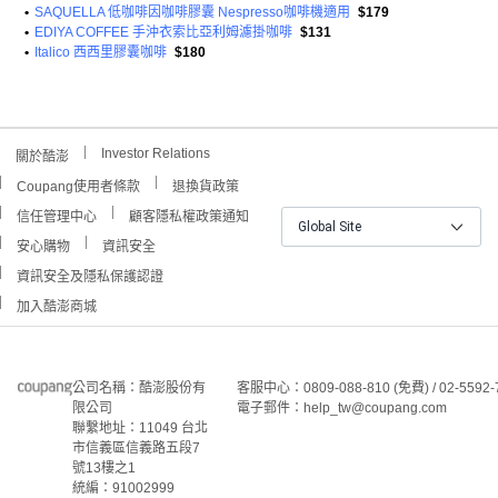
•
SAQUELLA 低咖啡因咖啡膠囊 Nespresso咖啡機適用
$179
•
EDIYA COFFEE 手沖衣索比亞利姆濾掛咖啡
$131
•
Italico 西西里膠囊咖啡
$180
Investor Relations
關於酷澎
Coupang使用者條款
退換貨政策
信任管理中心
顧客隱私權政策通知
Global Site
安心購物
資訊安全
資訊安全及隱私保護認證
加入酷澎商城
公司名稱：酷澎股份有
客服中心：0809-088-810 (免費) / 02-5592-
限公司
電子郵件：help_tw@coupang.com
聯繫地址：11049 台北
市信義區信義路五段7
號13樓之1
統編：91002999