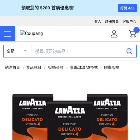
領取您的 $200 首購優惠卷!
打開 App
登入
註冊會員
客服中心
全部
酷澎首頁
食品飲料
咖啡/茶飲
膠囊/冰滴/濾掛式
膠囊咖啡