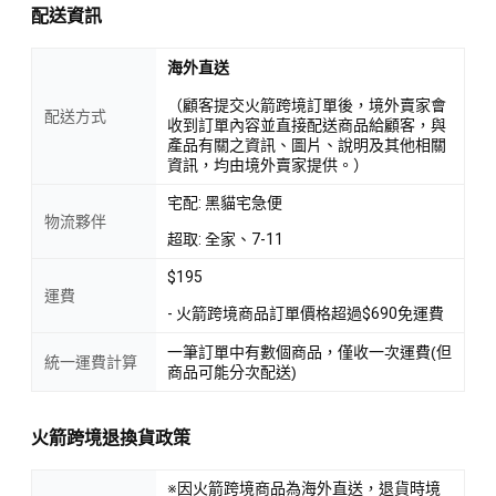
配送資訊
海外直送
（顧客提交火箭跨境訂單後，境外賣家會
配送方式
收到訂單內容並直接配送商品給顧客，與
產品有關之資訊、圖片、說明及其他相關
資訊，均由境外賣家提供。）
宅配: 黑貓宅急便
物流夥伴
超取: 全家、7-11
$195
運費
- 火箭跨境商品訂單價格超過$690免運費
一筆訂單中有數個商品，僅收一次運費(但
統一運費計算
商品可能分次配送)
火箭跨境退換貨政策
※因火箭跨境商品為海外直送，退貨時境