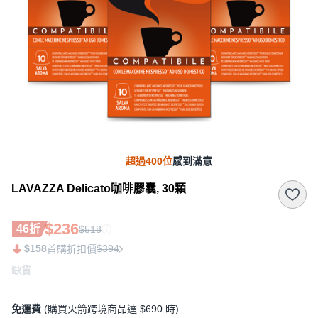
超過400位
感到滿意
LAVAZZA Delicato咖啡膠囊, 30顆
$236
46折
$518
$158
$394
首購折扣價
缺貨
免運費
(購買火箭跨境商品達 $690 時)