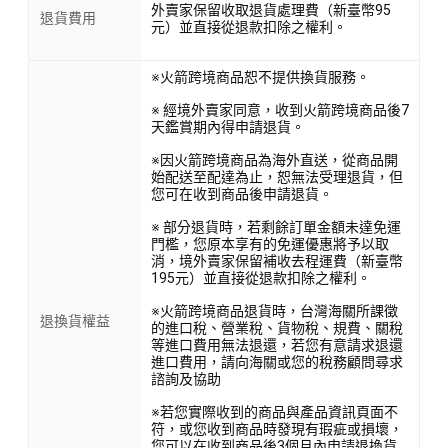
外賣家保留收取退貨處理費（新臺幣95
退貨費用
元）並直接從退款扣除之權利。
※火箭跨境商品恕不提供換貨服務。
※ 經境外賣家同意，收到火箭跨境商品後7
天鑑賞期內得申請退貨。
※因火箭跨境商品為海外直送，從商品開
始配送至配達為止，恕無法受理退貨，但
您可在收到商品後申請退貨。
※ 部分退貨時，若剩餘訂單金額未達免運
門檻，您原本享有的免運優惠將予以取
消，境外賣家保留補收去程運費（新臺幣
195元）並直接從退款扣除之權利。
※火箭跨境商品退貨時，台灣海關所課徵
退換貨權益
的進口稅、營業稅、貨物稅、規費、關稅
等進口費用無法退還，若您有意請求退還
進口費用，請向海關或您的稅務顧問尋求
諮詢及協助
※若您實際收到的商品與產品資訊頁面不
符，或您收到商品時發現有瑕疵或損壞，
您可以在收到商品後3個月內申請退換貨