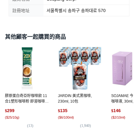
註冊地址
서울특별시 송파구 송파대로 570
其他顧客一起購買的商品
膠原蛋白奇亞籽咖啡飲 11
JARDIN 美式黑咖啡,
SOJAMAE 今
合1塑形咖啡粉 即溶咖啡
230ml, 10包
咖啡液, 30ml, 1
奇亞籽咖啡 0 蔗糖咖啡 無
299
135
146
$
$
$
脂咖啡 健身咖啡 輕卡咖啡
(
$25/10g
)
(
$6/100ml
)
(
$2/10ml
)
日常機能飲品 台灣即溶咖
啡 上班族飲品 運動營養飲
(
13
)
(
1,940
)
(
6
美妍咖啡 輕鬆代餐飲 冷熱
兩沖咖啡 膠原, 12g, 1個,