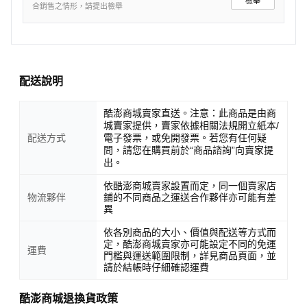
檢舉
合銷售之情形，請提出檢舉
配送說明
酷澎商城賣家直送。注意：此商品是由商
城賣家提供，賣家依據相關法規開立紙本/
配送方式
電子發票，或免開發票。若您有任何疑
問，請您在購買前於“商品諮詢”向賣家提
出。
依酷澎商城賣家設置而定，同一個賣家店
物流夥伴
鋪的不同商品之運送合作夥伴亦可能有差
異
依各別商品的大小、價值與配送等方式而
定，酷澎商城賣家亦可能設定不同的免運
運費
門檻與運送範圍限制，詳見商品頁面，並
請於結帳時仔細確認運費
酷澎商城退換貨政策