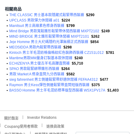
相關商品
•
THE CLASSIC 男士基本款隱藏式鬆緊帶西裝褲
$290
•
UPCLASS 男款彈力休閒褲 a01
$224
•
Manitsuit 男士高級素色修身西裝褲
$799
•
Mind Bridge 男款寬鬆錐形鬆緊帶休閒西裝褲 MXPT2102
$249
•
MIND BRIDGE 男士錐形鬆緊帶休閒褲 MXPT2101
$262
•
Jeje Homme 男士大尺碼隱約光澤無褶正式西裝褲
$854
•
MEOSIDDA 男款內鬆緊帶西裝褲
$298
•
Kinloch 男士羊毛混紡格倫格紋紅色裝飾西裝褲 CZ151L012
$781
•
Mantime男款MM量身訂製基本款休閒褲
$240
•
ECHIZENYA 男士復古羊毛高腰直筒褲
$5,710
•
SPAO 男款鬆緊綁帶錐形西裝褲
$264
•
男款 Market A 修身直筒九分西裝褲
$582
•
sieg fahrenheit 男士側邊鬆緊帶舒適休閒褲 FEFAA4312
$477
•
Raymon 男士Kess彈性側邊鬆緊帶直筒短版西裝褲
$375
•
BASSO Homme 男士羊毛混紡標準版型西裝褲 WSX1PV17A
$1,403
Investor Relations
關於酷澎
Coupang使用者條款
退換貨政策