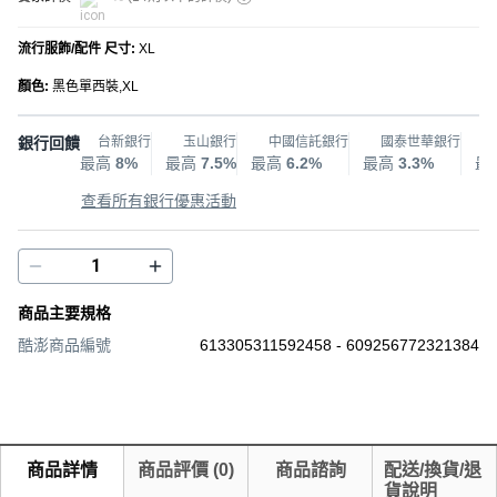
流行服飾/配件 尺寸
:
XL
顏色
:
黑色單西裝,XL
銀行回饋
台新銀行
玉山銀行
中國信託銀行
國泰世華銀行
最高
8%
最高
7.5%
最高
6.2%
最高
3.3%
最
查看所有銀行優惠活動
商品主要規格
酷澎商品編號
613305311592458 - 609256772321384
商品詳情
商品評價
(
0
)
商品諮詢
配送/換貨/退
貨說明