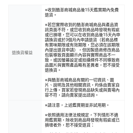
※收到酷澎商城商品後15天鑑賞期內免費
退貨。
※若您實際收到的酷澎商城商品與產品資
訊頁面不符，或您收到商品時發現有瑕疵
或已損壞，您可以在收到商品後15天內申
請換貨或於3個月內申請退貨（若商品標
有賞味期限或有效期限，您必須在該期限
內提出退貨申請），但因製造商修改商品
退換貨權益
包裝導致頁面顯示內容與實際商品不一
致，或因螢幕設定或拍攝條件不同導致商
品圖片與實際產品略有差異者，恕不接受
退換貨。
※與酷澎商城商品有關的一切資訊、圖
片、說明及其他相關資訊，均係由賣家自
行上傳。買家若發現商品缺失或與賣場內
容不符，請向賣家提出諮詢。
※請注意，上述鑑賞期並非試用期。
※依照適用法律法規規定，下列情形不適
用鑑賞期，除收到商品時發現有瑕疵或已
損壞者外，恕不接受退貨：