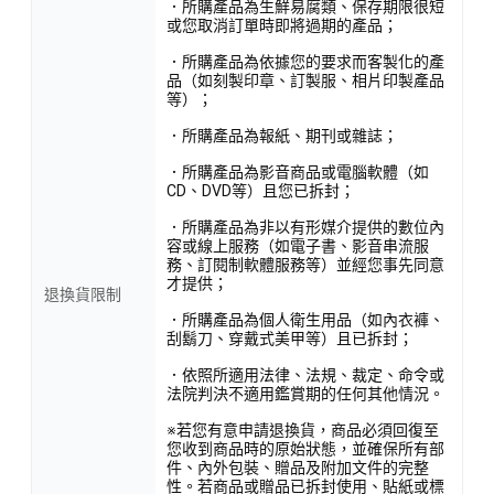
．所購產品為生鮮易腐類、保存期限很短
或您取消訂單時即將過期的產品；
．所購產品為依據您的要求而客製化的產
品（如刻製印章、訂製服、相片印製產品
等）；
．所購產品為報紙、期刊或雜誌；
．所購產品為影音商品或電腦軟體（如
CD、DVD等）且您已拆封；
．所購產品為非以有形媒介提供的數位內
容或線上服務（如電子書、影音串流服
務、訂閱制軟體服務等）並經您事先同意
才提供；
退換貨限制
．所購產品為個人衛生用品（如內衣褲、
刮鬍刀、穿戴式美甲等）且已拆封；
．依照所適用法律、法規、裁定、命令或
法院判決不適用鑑賞期的任何其他情況。
※若您有意申請退換貨，商品必須回復至
您收到商品時的原始狀態，並確保所有部
件、內外包裝、贈品及附加文件的完整
性。若商品或贈品已拆封使用、貼紙或標