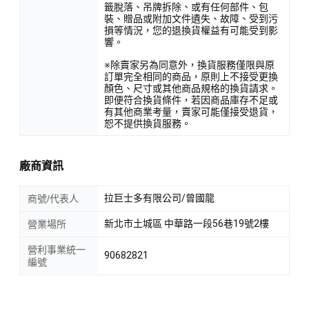
籤脫落、吊牌拆除、或有任何部件、包
裝、贈品或附加文件遺失、故障、受到污
損等情況，您的退換貨權益有可能受到影
響。
※除賣家另為同意外，換貨服務僅限與原
訂單完全相同的商品，原則上不接受更換
顏色、尺寸或其他商品規格的換貨請求。
即便符合換貨條件，若因商品庫存不足或
有其他商業考量，賣家可能僅接受退貨，
恕不提供換貨服務。
廠商資訊
拉巨士多有限公司/曾國龍
商號/代表人
新北市土城區 中華路一段56巷19號2樓
營業場所
營利事業統一
90682821
編號