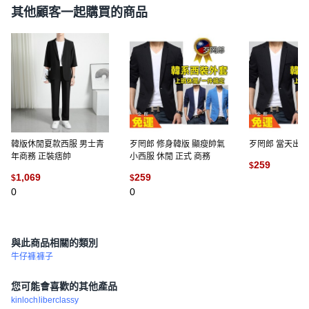
其他顧客一起購買的商品
韓版休閒夏款西服 男士青
歹罔郎 修身韓版 顯瘦帥氣
歹罔郎 當天出 
年商務 正裝痞帥
小西服 休閒 正式 商務
259
$
1,069
259
$
$
(
1
)
0
0
與此商品相關的類別
牛仔褲
褲子
您可能會喜歡的其他產品
kinloch
liberclassy