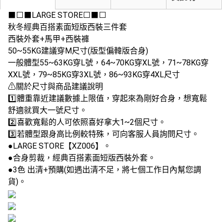
⬛⬜⬛LARGE STORE⬜⬛⬜
秋冬經典百搭素面短版西裝三件套
西裝外套+馬甲+西裝褲
50~55KG建議穿M尺寸(版型偏韓版合身)
一般體型55~63KG穿L號，64~70KG穿XL號，71~78KG穿
XXL號，79~85KG穿3XL號，86~93KG穿4XL尺寸
⚠關於尺寸與商品建議說明
1️⃣體重靠近建議數據上限值，穿起來為剛好合身，想寬鬆
舒適就買大一號尺寸。
2️⃣喜歡寬鬆的人可依照喜好拿大1~2個尺寸。
3️⃣若體型跟身高比例較特殊，可向客服人員詢問尺寸。
●LARGE STORE【XZ006】。
●合身剪裁，經典百搭素面短版西裝外套。
●3色 出清+預購(如遇出清不足，將七個工作日內幫您調
貨)。