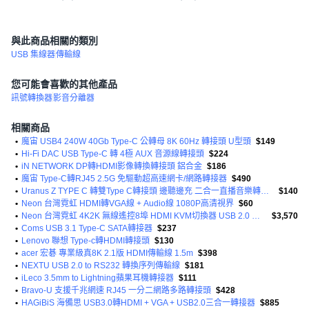
與此商品相關的類別
USB 集線器
傳輸線
您可能會喜歡的其他產品
訊號轉換器
影音分離器
相關商品
•
魔宙 USB4 240W 40Gb Type-C 公轉母 8K 60Hz 轉接頭 U型頭
$149
•
Hi-Fi DAC USB Type-C 轉 4極 AUX 音源線轉接頭
$224
•
iN NETWORK DP轉HDMI影像轉換轉接頭 鋁合金
$186
•
魔宙 Type-C轉RJ45 2.5G 免驅動超高速網卡/網路轉接器
$490
•
Uranus Z TYPE C 轉雙Type C轉接頭 邊聽邊充 二合一直播音樂轉接頭
$140
•
Neon 台灣霓虹 HDMI轉VGA線 + Audio線 1080P高清視界
$60
•
Neon 台灣霓虹 4K2K 無線遙控8埠 HDMI KVM切換器 USB 2.0 支援4K 60Hz 主機共用一套鍵鼠顯示器
$3,570
•
Coms USB 3.1 Type-C SATA轉接器
$237
•
Lenovo 聯想 Type-c轉HDMI轉接頭
$130
•
acer 宏碁 專業級真8K 2.1版 HDMI傳輸線 1.5m
$398
•
NEXTU USB 2.0 to RS232 轉換序列傳輸線
$181
•
iLeco 3.5mm to Lightning蘋果耳機轉接器
$111
•
Bravo-U 支援千兆網速 RJ45 一分二網路多路轉接頭
$428
•
HAGiBiS 海備思 USB3.0轉HDMI + VGA + USB2.0三合一轉接器
$885