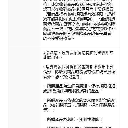
符，或您收到商品時發現有瑕疵或損壞，
您可以在收到商品後3個月內申請退換貨
（若商品標有賞味期限或有效期限，您必
須在該期限內提出退貨申請），但因製造
商修改商品包裝導致頁面顯示內容與實際
商品不一致，或因螢幕設定或拍攝條件不
同導致商品圖片與實際產品略有差異者，
恕不接受退換貨。
※請注意，境外賣家同意提供的鑑賞期並
非試用期。
※境外賣家同意提供的鑑賞期不適用下列
情形，除收到商品時發現有瑕疵或已損壞
者外，恕不接受退貨：
．所購產品為生鮮易腐類、保存期限很短
或您取消訂單時即將過期的產品；
．所購產品為依據您的要求而客製化的產
品（如刻製印章、訂製服、相片印製產品
等）；
．所購產品為報紙、期刊或雜誌；