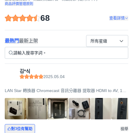
商品評價管理原則
68
查看詳情
最熱門
最新上架
所有星級
김*식
2025.05.04
LAN Star 轉換器 Chromecast 音訊分離器 提取器 HDMI to AV, 1個,
LS-HD2AE
對3位有幫助
檢舉