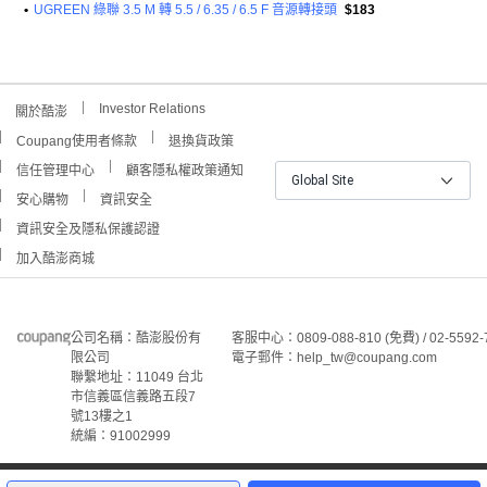
•
UGREEN 綠聯 3.5 M 轉 5.5 / 6.35 / 6.5 F 音源轉接頭
$183
Investor Relations
關於酷澎
Coupang使用者條款
退換貨政策
信任管理中心
顧客隱私權政策通知
Global Site
安心購物
資訊安全
資訊安全及隱私保護認證
加入酷澎商城
公司名稱：酷澎股份有
客服中心：0809-088-810 (免費) / 02-5592-
限公司
電子郵件：help_tw@coupang.com
聯繫地址：11049 台北
市信義區信義路五段7
號13樓之1
統編：91002999
7
©Coupang Taiwan Co., Ltd. 保留所有權利。