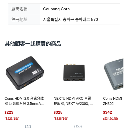
廠商名稱
Coupang Corp.
註冊地址
서울특별시 송파구 송파대로 570
其他顧客一起購買的商品
Coms HDMI 2.0 音訊分離
NEXTU HDMI ARC 音訊
Coms HDMI 
器 to 光纖音訊 3.5mm Aux
提取器, NEXT-AV2303, 1
ZH302
轉換器 支援 DTS AC3
套
223
328
342
$
$
$
PCM, OU953
(
$223/1個
)
(
$328/1個
)
(
$342/1個
)
(
22
)
(
153
)
(
4