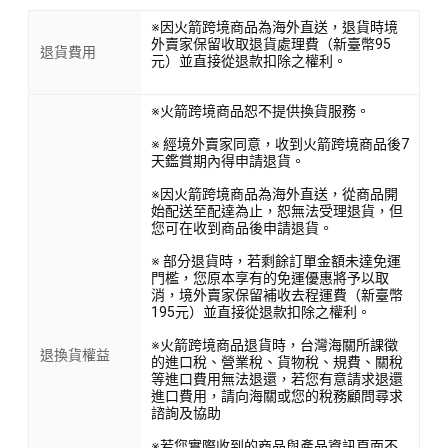
※因火箭跨境商品為海外直送，退貨時境
外賣家保留收取退貨處理費（新臺幣95
退貨費用
元）並直接從退款扣除之權利。
※火箭跨境商品恕不提供換貨服務。
※ 經境外賣家同意，收到火箭跨境商品後7
天鑑賞期內得申請退貨。
※因火箭跨境商品為海外直送，從商品開
始配送至配達為止，恕無法受理退貨，但
您可在收到商品後申請退貨。
※ 部分退貨時，若剩餘訂單金額未達免運
門檻，您原本享有的免運優惠將予以取
消，境外賣家保留補收去程運費（新臺幣
195元）並直接從退款扣除之權利。
※火箭跨境商品退貨時，台灣海關所課徵
退換貨權益
的進口稅、營業稅、貨物稅、規費、關稅
等進口費用無法退還，若您有意請求退還
進口費用，請向海關或您的稅務顧問尋求
諮詢及協助
※若您實際收到的商品與產品資訊頁面不