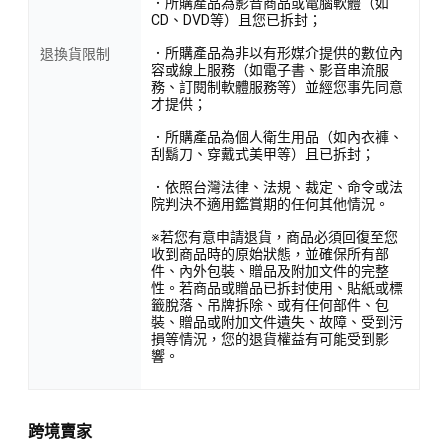
．所購產品為影音商品或電腦軟體（如
CD、DVD等）且您已拆封；
．所購產品為非以有形媒介提供的數位內
退換貨限制
容或線上服務（如電子書、影音串流服
務、訂閱制軟體服務等）並經您事先同意
才提供；
．所購產品為個人衛生用品（如內衣褲、
刮鬍刀、穿戴式美甲等）且已拆封；
．依照台灣法律、法規、裁定、命令或法
院判決不適用鑑賞期的任何其他情況。
※若您有意申請退貨，商品必須回復至您
收到商品時的原始狀態，並確保所有部
件、內外包裝、贈品及附加文件的完整
性。若商品或贈品已拆封使用、貼紙或標
籤脫落、吊牌拆除、或有任何部件、包
裝、贈品或附加文件遺失、故障、受到污
損等情況，您的退貨權益有可能受到影
響。
跨境賣家