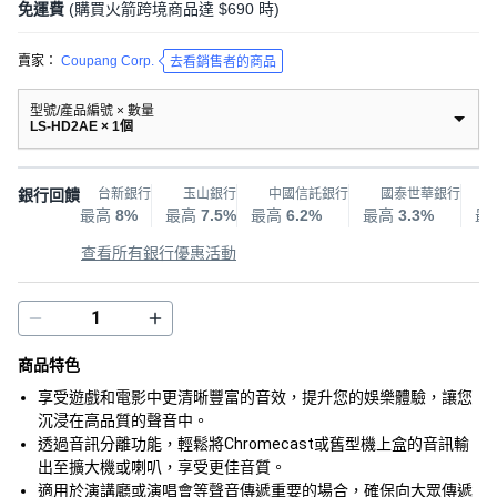
免運費
(購買火箭跨境商品達 $690 時)
賣家：
Coupang Corp.
去看銷售者的商品
型號/產品編號 × 數量
LS-HD2AE × 1個
銀行回饋
台新銀行
玉山銀行
中國信託銀行
國泰世華銀行
最高
8%
最高
7.5%
最高
6.2%
最高
3.3%
最
查看所有銀行優惠活動
商品特色
享受遊戲和電影中更清晰豐富的音效，提升您的娛樂體驗，讓您
沉浸在高品質的聲音中。
透過音訊分離功能，輕鬆將Chromecast或舊型機上盒的音訊輸
出至擴大機或喇叭，享受更佳音質。
適用於演講廳或演唱會等聲音傳遞重要的場合，確保向大眾傳遞