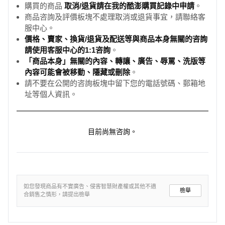
購買的商品
取消/退貨請在我的酷澎購買記錄中申請
。
商品咨詢及評價板塊不處理取消或退貨事宜，請聯絡客
服中心。
價格、賣家、換貨/退貨及配送等與商品本身無關的咨詢
請使用客服中心的1:1咨詢
。
「商品本身」無關的內容、轉讓、廣告、辱罵、洗版等
內容可能會被移動、隱藏或刪除
。
請不要在公開的咨詢板塊中留下您的電話號碼、郵箱地
址等個人資訊。
目前尚無咨詢。
如您發現商品有不實廣告、侵害智慧財產權或其他不適
檢舉
合銷售之情形，請提出檢舉