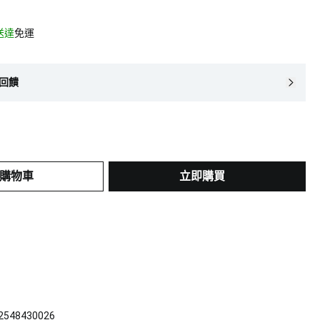
計送達
免運
回饋
購物車
立即購買
22548430026