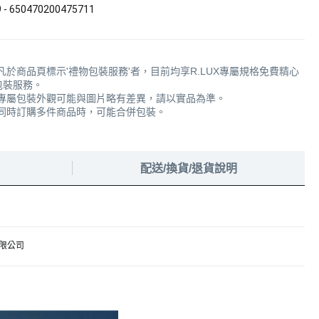
 650470200475711
*凡於商品頁標示'禮物包裝服務'者，目前均享R.LUX專屬規格免費精心
包裝服務。
*專屬包裝外觀可能與圖片略有差異，請以實品為準。
*同時訂購多件商品時，可能合併包裝。
配送/換貨/退貨說明
限公司