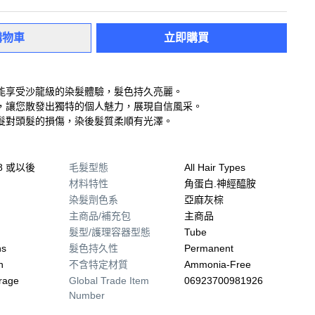
購物車
立即購買
能享受沙龍級的染髮體驗，髮色持久亮麗。
，讓您散發出獨特的個人魅力，展現自信風采。
髮對頭髮的損傷，染後髮質柔順有光澤。
08 或以後
毛髮型態
All Hair Types
材料特性
角蛋白.神經醯胺
染髮劑色系
亞麻灰棕
主商品/補充包
主商品
髮型/護理容器型態
Tube
ns
髮色持久性
Permanent
n
不含特定材質
Ammonia-Free
rage
Global Trade Item
06923700981926
Number