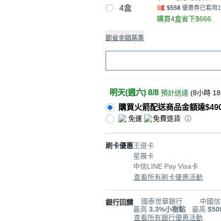
4盒
$558
優惠券已套用
購買4盒省下$666
節省金額基準
明天(週六) 8/8
預計送達
(
8小時 1
購買火箭配送商品金額達$49
免運
免費退貨
刷卡優惠
王道卡
星展卡
中信LINE Pay Visa卡
查看所有刷卡優惠活動
國泰世華銀行
中國信
銀行回饋
最高
3.3%小樹點
最高
$5
查看所有銀行優惠活動