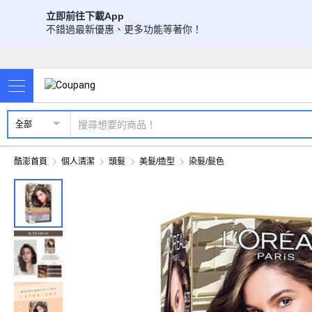
立即前往下載App
不錯過最新優惠、更多功能等著你！
全部
酷澎首頁
個人清潔
頭髮
美髮/造型
染髮/髮色