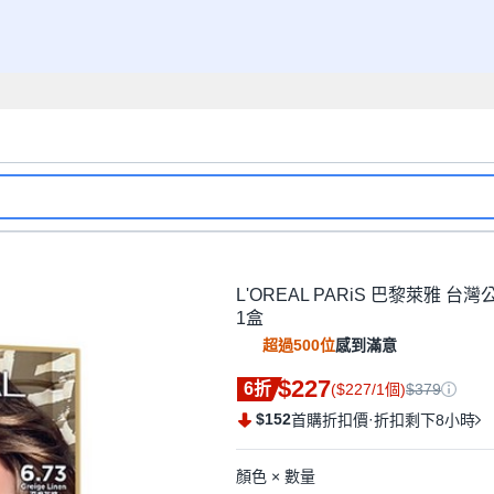
L'OREAL PARiS 巴黎萊雅 台
1盒
超過500位
感到滿意
$227
6折
($227/1個)
$379
$152
·
首購折扣價
折扣剩下8小時
顏色 × 數量