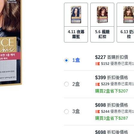
4.11 夜幕
5.6 楓糖
6.13 
霧藍
紅棕
棕
$227
首購折扣價
1盒
$152
優惠券已套用
$399
折扣後價格
2盒
$229
優惠券已套用
購買2盒省下$207
$698
折扣後價格
3盒
$244
優惠券已套用
購買3盒省下$287
$698
折扣後價格