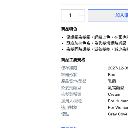
加入
商品特色
優媚霜染髮霜，輕鬆上色，在家也
亞麻灰棕色系，為秀髮增添時尚感
染髮同時護髮，滋養髮絲，減少染
商品主要規格
保存期限
2027-12-
容器形狀
Box
產品質地/型態
乳霜
染髮劑類型
乳霜類型
染髮劑種類
Cream
適用人/寵物
For Huma
適用對象
For Wome
優點
Gray Cove