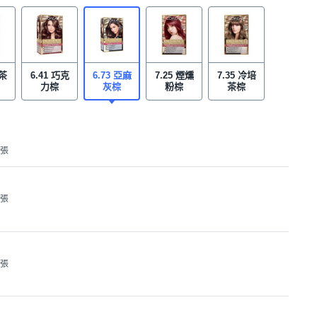
奶茶
6.41 巧克
6.73 亞麻
7.25 煙燻
7.35 冷培
力棕
灰棕
粉棕
茶棕
1張
1張
1張