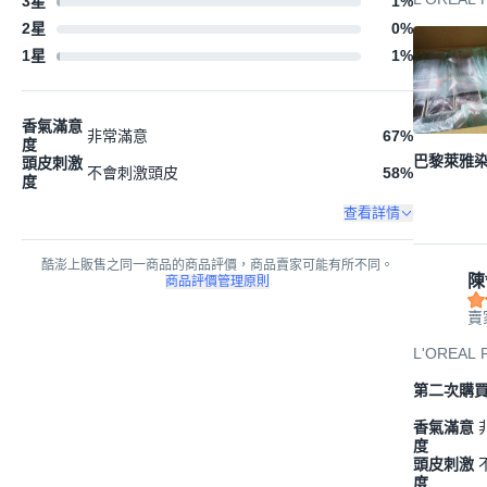
3星
1
%
膜40ml+染
2星
0
%
1星
1
%
香氣滿意
非常滿意
67
%
度
巴黎萊雅染
頭皮刺激
不會刺激頭皮
58
%
度
查看詳情
酷澎上販售之同一商品的商品評價，商品賣家可能有所不同。
陳
商品評價管理原則
賣
L'OREA
第二次購
香氣滿意
度
頭皮刺激
度