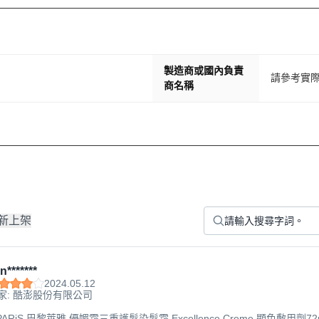
製造商或國內負責
請參考實
商名稱
新上架
n*******
2024.05.12
家: 酷澎股份有限公司
L PARiS 巴黎萊雅 優媚霜三重護髮染髮霜 Excellence Creme 顯色敷