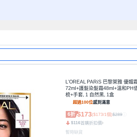
L'OREAL PARiS 巴黎萊雅 優媚
72ml+護髮染髮霜48ml+溫和P
梳+手套, 1 自然黑, 1盒
超過100位
感到滿意
$173
6折
($173/1個)
$289
$116
首購折扣價
暫時缺貨