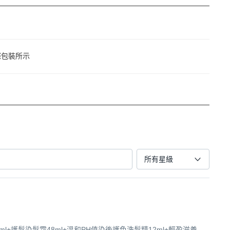
際包裝所示
所有星級
用劑72ml+護髮染髮霜48ml+溫和PH值染後護色洗髮精12ml+輕盈滋養髮