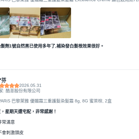
髮梳+手套, 1 自然黑, 6盒
髮劑1號自然黑已使用多年了,補染發白髮根效果很好。
*芬
2026.05.31
家: 酷澎股份有限公司
L PARiS 巴黎萊雅 優媚霜三重護髮染髮霜 8g, 8G 蜜茶棕, 2盒
買，星期天還宅配，非常感謝！
非常滿意
不會刺激頭皮