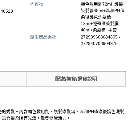
內容物
顯色敷用劑72ml+護髮
染髮霜48ml+溫和PH值
946529
染後護色洗髮精
12ml+輕盈滋養髮膜
40ml+染髮梳+手套
酷澎商品編號
272939668684805 -
272940708904975
配送/換貨/退貨說明
呵護您的秀髮。內含顯色敷用劑、護髮染髮霜、溫和PH值染後護色洗髮
，讓秀髮柔順有光澤，散發健康活力。