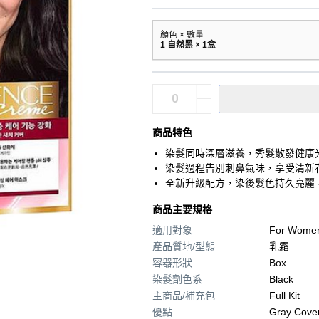
顏色 × 數量
1 自然黑 × 1盒
商品特色
染髮同時深層滋養，秀髮散發健康
染髮過程告別刺鼻氣味，享受清新
全新升級配方，染後髮色持久亮麗
商品主要規格
適用對象
For Wome
產品質地/型態
乳霜
容器形狀
Box
染髮劑色系
Black
主商品/補充包
Full Kit
優點
Gray Cove