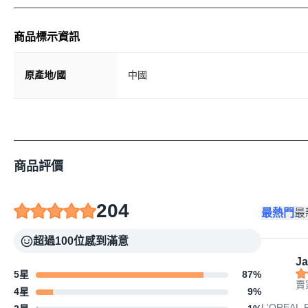
商品標示資訊
原產地/國
中國
商品評價
204
最熱門
最
超過100位感到滿意
Ja
5星
87
%
賣
4星
9
%
L'OREA