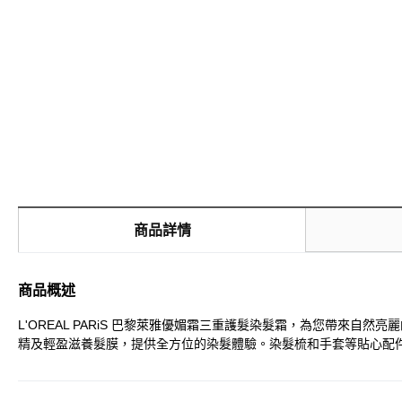
商品詳情
商品概述
L'OREAL PARiS 巴黎萊雅優媚霜三重護髮染髮霜，為您帶來
精及輕盈滋養髮膜，提供全方位的染髮體驗。染髮梳和手套等貼心配