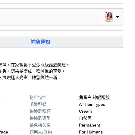
補貨通知
光澤，在家輕鬆享受沙龍級護髮體驗。
花香，讓染髮變成一種愉悅的享受。
，展現迷人光彩，讓您煥然一新。
n
材料特性
角蛋白.神經醯胺
毛髮型態
All Hair Types
染髮劑種類
Cream
染髮劑類型
自然黑
髮色持久性
Permanent
rage
適用人/寵物
For Humans