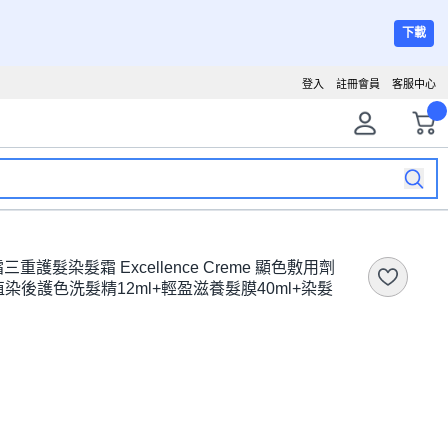
下載
登入
註冊會員
客服中心
霜三重護髮染髮霜 Excellence Creme 顯色敷用劑
H值染後護色洗髮精12ml+輕盈滋養髮膜40ml+染髮