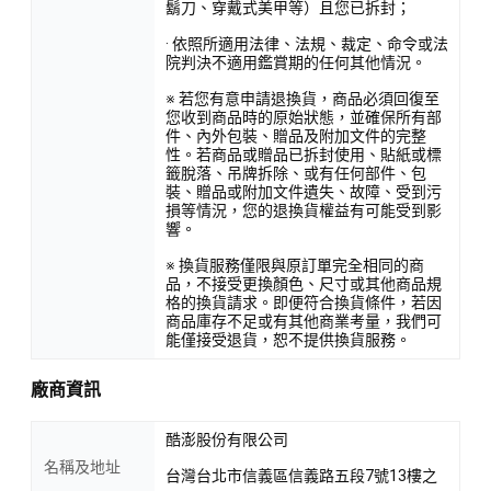
鬍刀、穿戴式美甲等）且您已拆封；
· 依照所適用法律、法規、裁定、命令或法
院判決不適用鑑賞期的任何其他情況。
※ 若您有意申請退換貨，商品必須回復至
您收到商品時的原始狀態，並確保所有部
件、內外包裝、贈品及附加文件的完整
性。若商品或贈品已拆封使用、貼紙或標
籤脫落、吊牌拆除、或有任何部件、包
裝、贈品或附加文件遺失、故障、受到污
損等情況，您的退換貨權益有可能受到影
響。
※ 換貨服務僅限與原訂單完全相同的商
品，不接受更換顏色、尺寸或其他商品規
格的換貨請求。即便符合換貨條件，若因
商品庫存不足或有其他商業考量，我們可
能僅接受退貨，恕不提供換貨服務。
廠商資訊
酷澎股份有限公司
名稱及地址
台灣台北市信義區信義路五段7號13樓之