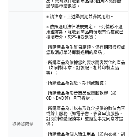
品，您可以在收到商品後3個月內憑診斷
證明書申請退貨。
※ 請注意，上述鑑賞期並非試用期。
※ 依照適用法律法規規定，下列情形不適
用鑑賞期，除收到商品時發現有瑕疵或已
損壞者外，恕不接受退貨：
· 所購產品為生鮮易腐類、保存期限很短或
您取消訂單時即將過期的產品；
· 所購產品為依據您的要求而客製化的產品
（如刻製印章、訂製服、相片印製產品
等）；
· 所購產品為報紙、期刊或雜誌；
· 所購產品為影音商品或電腦軟體（如
CD、DVD等）且已拆封；
· 所購產品為非以有形媒介提供的數位內容
或線上服務（如電子書、影音串流服務、
訂閱制軟體服務等）並經您事先同意才提
供；
退換貨限制
· 所購產品為個人衛生用品（如內衣褲、刮