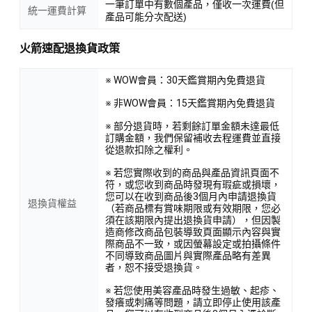
一筆訂單中有數個產品，僅收一次運費(但
統一運費計算
產品可能分次配送)
火箭速配退換貨政策
※ WOW會員：30天鑑賞期內免費退貨
※ 非WOW會員：15天鑑賞期內免費退貨
※ 部分退貨時，若剩餘訂單金額未達最低
訂購金額，我們保留補收去程運費並直接
從退款扣除之權利。
※ 若您實際收到的商品與產品資訊頁面不
符，或您收到商品時發現有瑕疵或損壞，
您可以在收到商品後3個月內申請退換貨
退換貨權益
（若商品標有賞味期限或有效期限，您必
須在該期限內提出退換貨申請），但因製
造商修改商品包裝導致頁面顯示內容與實
際商品不一致，或因螢幕設定或拍攝條件
不同導致商品圖片與實際產品略有差異
者，恕不接受退換貨。
※ 若您使用美容產品時發生過敏、起疹、
發癢或刺痛等問題，請立即停止使用該產