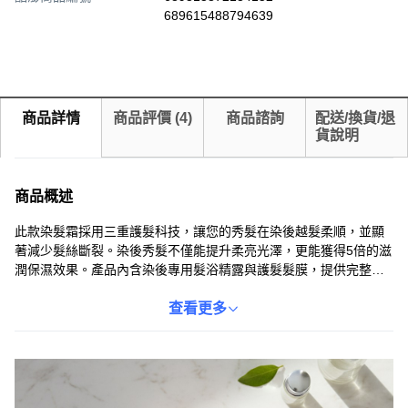
689615488794639
商品詳情
商品評價
(
4
)
商品諮詢
配送/換貨/退
貨說明
商品概述
此款染髮霜採用三重護髮科技，讓您的秀髮在染後越髮柔順，並顯
著減少髮絲斷裂。染後秀髮不僅能提升柔亮光澤，更能獲得5倍的滋
潤保濕效果。產品內含染後專用髮浴精露與護髮髮膜，提供完整的
染後護理。此款優媚霜染髮霜，能有效改善髮質，讓您擁有美麗持
久的髮色。
查看更多