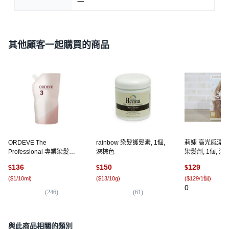
一
其他顧客一起購買的商品
ORDEVE The
rainbow 染髮護髮素, 1個,
莉婕 高光感漂染
Professional 專業染髮雙
深棕色
染髮劑, 1個, 
氧乳 3號, 1L, 1個
136
150
129
$
$
$
(
$1/10ml
)
(
$13/10g
)
(
$129/1個
)
0
(
246
)
(
61
)
與此商品相關的類別