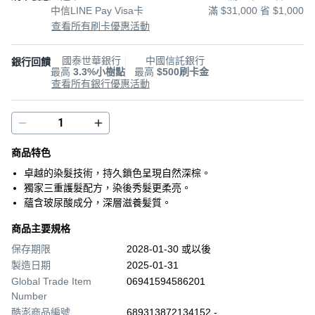
中信LINE Pay Visa卡
滿 $31,000 省 $1,000
查看所有刷卡優惠活動
國泰世華銀行
中國信託銀行
銀行回饋
最高
3.3%小樹點
最高
$500刷卡金
查看所有銀行優惠活動
商品特色
卓越的染髮技術，持久鎖色呈現自然深棕。
獨家三重護髮配方，染後秀髮更柔亮。
蘊含玻尿酸成分，深層滋養髪質。
商品主要規格
保存期限
2028-01-30 或以後
製造日期
2025-01-31
Global Trade Item
06941594586201
Number
酷澎商品編號
689313872134152 -