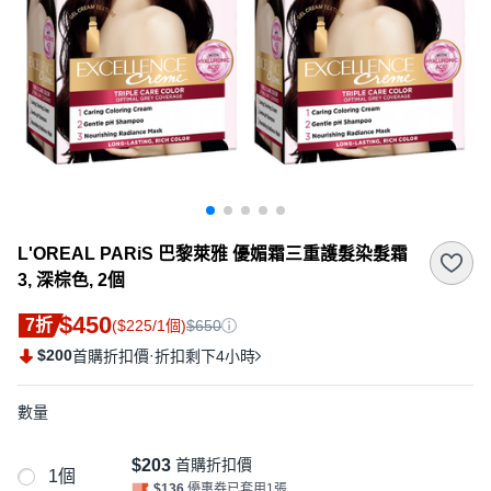
L'OREAL PARiS 巴黎萊雅 優媚霜三重護髮染髮霜
3, 深棕色, 2個
$450
7折
($225/1個)
$650
$200
·
首購折扣價
折扣剩下4小時
數量
$203
首購折扣價
1個
$136
優惠券已套用1張