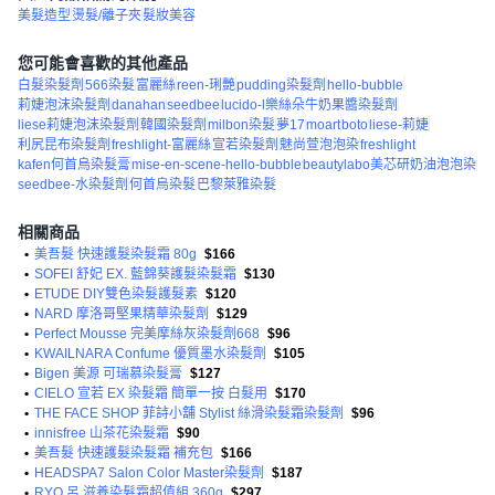
美髮造型
燙髮/離子夾
髮妝美容
您可能會喜歡的其他產品
白髮染髮劑
566染髮
富麗絲
reen-琍艷
pudding染髮劑
hello-bubble
莉婕泡沫染髮劑
danahan
seedbee
lucido-l樂絲朵牛奶果醬染髮劑
liese莉婕泡沫染髮劑
韓國染髮劑
milbon染髮
夢17
moart
boto
liese-莉婕
利尻昆布染髮劑
freshlight-富麗絲
宣若染髮劑
魅尚萱泡泡染
freshlight
kafen何首烏染髮膏
mise-en-scene-hello-bubble
beautylabo美芯研奶油泡泡染
seedbee-水染髮劑
何首烏染髮
巴黎萊雅染髮
相關商品
•
美吾髮 快速護髮染髮霜 80g
$166
•
SOFEI 舒妃 EX. 藍錦葵護髮染髮霜
$130
•
ETUDE DIY雙色染髮護髮素
$120
•
NARD 摩洛哥堅果精華染髮劑
$129
•
Perfect Mousse 完美摩絲灰染髮劑668
$96
•
KWAILNARA Confume 優質墨水染髮劑
$105
•
Bigen 美源 可瑞慕染髮膏
$127
•
CIELO 宣若 EX 染髮霜 簡單一按 白髮用
$170
•
THE FACE SHOP 菲詩小舖 Stylist 絲滑染髮霜染髮劑
$96
•
innisfree 山茶花染髮霜
$90
•
美吾髮 快速護髮染髮霜 補充包
$166
•
HEADSPA7 Salon Color Master染髮劑
$187
•
RYO 呂 滋養染髮霜超值組 360g
$297