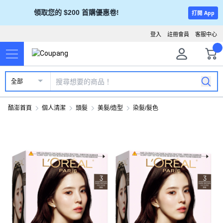
領取您的 $200 首購優惠卷!
打開 App
登入
註冊會員
客服中心
全部
酷澎首頁
個人清潔
頭髮
美髮/造型
染髮/髮色