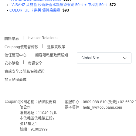
•
L'AISANZ 萊施哲 沙龍級香水護髮染髮劑 50ml + 中和乳 50ml
$72
•
COLORFUL 卡樂芙 優質染髮霜
$93
Investor Relations
關於酷澎
Coupang使用者條款
退換貨政策
信任管理中心
顧客隱私權政策通知
Global Site
安心購物
資訊安全
資訊安全及隱私保護認證
加入酷澎商城
公司名稱：酷澎股份有
客服中心：0809-088-810 (免費) / 02-5592-
限公司
電子郵件：help_tw@coupang.com
聯繫地址：11049 台北
市信義區信義路五段7
號13樓之1
統編：91002999